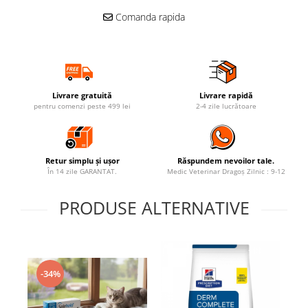
Comanda rapida
Livrare gratuită
Livrare rapidă
pentru comenzi peste 499 lei
2-4 zile lucrătoare
Retur simplu și ușor
Răspundem nevoilor tale.
În 14 zile GARANTAT.
Medic Veterinar Dragoș Zilnic : 9-12
PRODUSE ALTERNATIVE
-34%