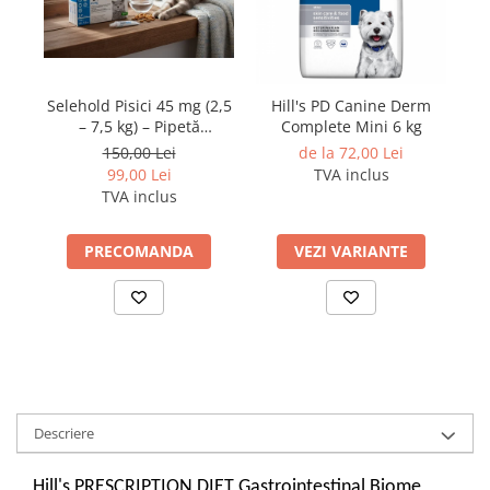
Selehold Pisici 45 mg (2,5
Hill's PD Canine Derm
– 7,5 kg) – Pipetă
Complete Mini 6 kg
antiparazitară spot-on
150,00 Lei
de la 72,00 Lei
99,00 Lei
TVA inclus
TVA inclus
PRECOMANDA
VEZI VARIANTE
Descriere
Hill's PRESCRIPTION DIET Gastrointestinal Biome