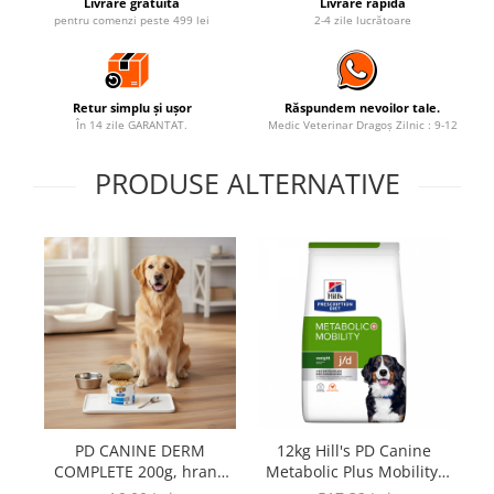
Livrare gratuită
Livrare rapidă
pentru comenzi peste 499 lei
2-4 zile lucrătoare
Retur simplu și ușor
Răspundem nevoilor tale.
În 14 zile GARANTAT.
Medic Veterinar Dragoș Zilnic : 9-12
PRODUSE ALTERNATIVE
PD CANINE DERM
12kg Hill's PD Canine
COMPLETE 200g, hrana
Metabolic Plus Mobility,
G
umeda dieta veterinara
hrană uscată dietă
Mi