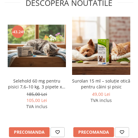
DESCOPERA NOUTATILE
30
1
+
265 g
40
2
+
240 g
50
2
+
325 g
-43.24%
60+
2
+
70 g la 10 kg
Adult — hrană de menținere
Ghid de hrănire
Selehold 60 mg pentru
Surolan 15 ml – soluție otică
pisici 7,6–10 kg, 3 pipete x 1
pentru câini și pisic
ml – soluție antiparazitară
Greutatea câinelui — kg
Cantitate pe zi - grame
185,00 Lei
49,00 Lei
spot-on
105,00 Lei
TVA inclus
1
TVA inclus
PRECOMANDA
PRECOMANDA