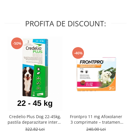
PROFITA DE DISCOUNT:
-50%
-46%
Credelio Plus Dog 22-45kg,
Frontpro 11 mg Afoxolaner
pastila deparazitare interna
3 comprimate – tratament
si externa
impotriva puricilor și
322,82 Lei
240,00 Lei