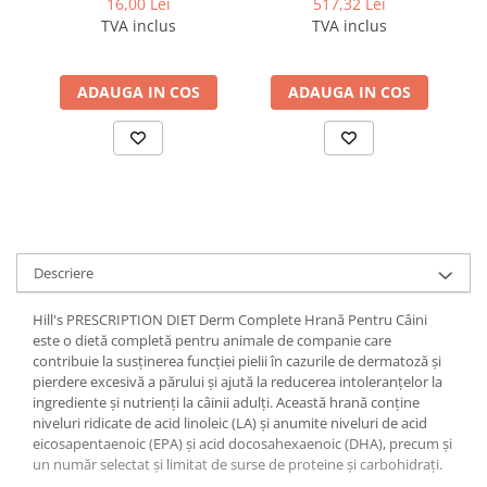
16,00 Lei
517,32 Lei
pentru caini
veterinară pentru câini
v
TVA inclus
TVA inclus
cu probleme articulare
c
ADAUGA IN COS
ADAUGA IN COS
Descriere
Hill's PRESCRIPTION DIET Derm Complete Hrană Pentru Câini
este o dietă completă pentru animale de companie care
contribuie la susţinerea funcţiei pielii în cazurile de dermatoză şi
pierdere excesivă a părului şi ajută la reducerea intoleranţelor la
ingrediente şi nutrienţi la câinii adulţi. Această hrană conţine
niveluri ridicate de acid linoleic (LA) şi anumite niveluri de acid
eicosapentaenoic (EPA) şi acid docosahexaenoic (DHA), precum şi
un număr selectat şi limitat de surse de proteine şi carbohidraţi.