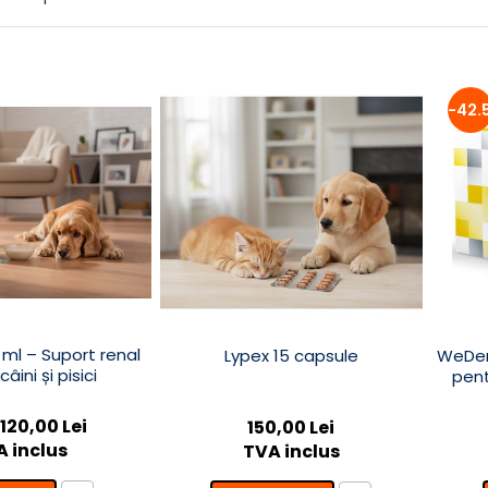
-42.
 ml – Suport renal
Lypex 15 capsule
WeDer
âini și pisici
pent
 120,00 Lei
150,00 Lei
 inclus
TVA inclus