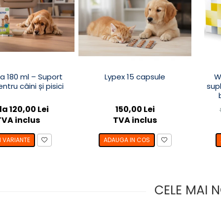
a 180 ml – Suport
Lypex 15 capsule
W
ntru câini și pisici
sup
la 120,00 Lei
150,00 Lei
TVA inclus
TVA inclus
I VARIANTE
ADAUGA IN COS
CELE MAI N