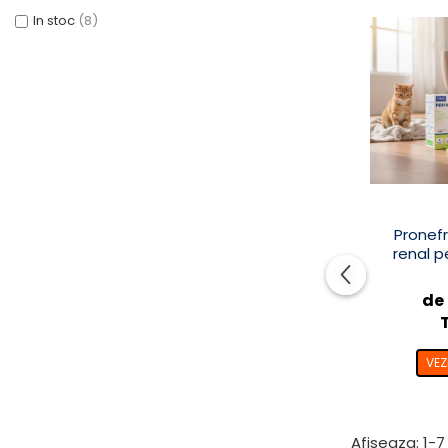
In stoc
(8)
Pronefr
renal pe
de 
VEZ
Afiseaza:
1-
7