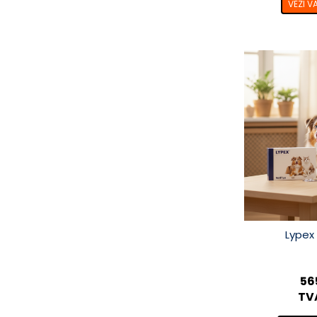
VEZI V
Lypex
56
TVA