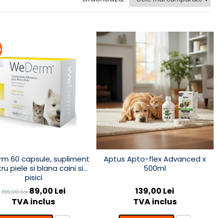
58%
m 60 capsule, supliment
Aptus Apto-flex Advanced x
ru piele si blana caini si
500ml
pisici
89,00 Lei
139,00 Lei
155,00 Lei
TVA inclus
TVA inclus