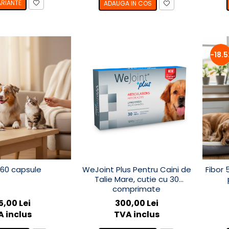
ARIANTE
ADAUGA IN COS
-18.
 60 capsule
WeJoint Plus Pentru Caini de
Fibor 
Talie Mare, cutie cu 30
comprimate
5,00 Lei
300,00 Lei
 inclus
TVA inclus