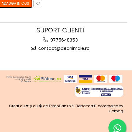
ADAUGA IN COS
SUPORT CLIENTI
0775648353
contact@deanimale.ro
Creat cu ❤ și cu 🧠 de TrifanDan.ro
si
Platforma E-commerce by
Gomag