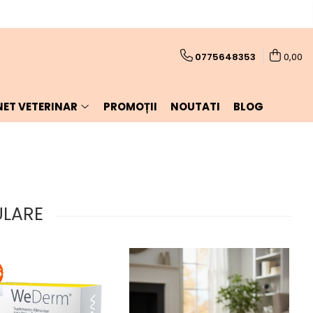
0775648353
0,00
NET VETERINAR
PROMOȚII
NOUTATI
BLOG
ULARE
58%