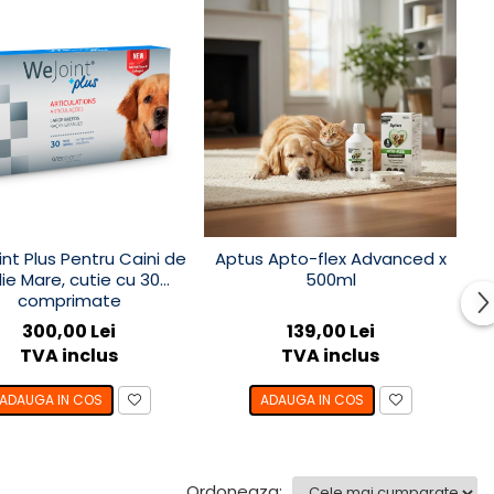
nt Plus Pentru Caini de
Aptus Apto-flex Advanced x
lie Mare, cutie cu 30
500ml
comprimate
300,00 Lei
139,00 Lei
TVA inclus
TVA inclus
ADAUGA IN COS
ADAUGA IN COS
Ordoneaza: