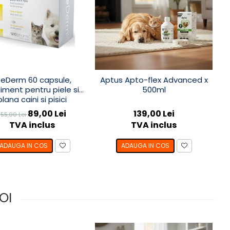
eDerm 60 capsule,
Aptus Apto-flex Advanced x
liment pentru piele si
500ml
blana caini si pisici
89,00 Lei
139,00 Lei
155,00 Lei
TVA inclus
TVA inclus
ADAUGA IN COS
ADAUGA IN COS
OI