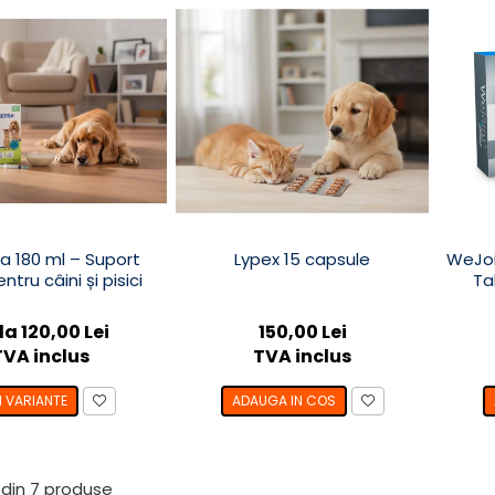
a 180 ml – Suport
Lypex 15 capsule
WeJoi
ntru câini și pisici
Ta
la 120,00 Lei
150,00 Lei
TVA inclus
TVA inclus
I VARIANTE
ADAUGA IN COS
din
7
produse