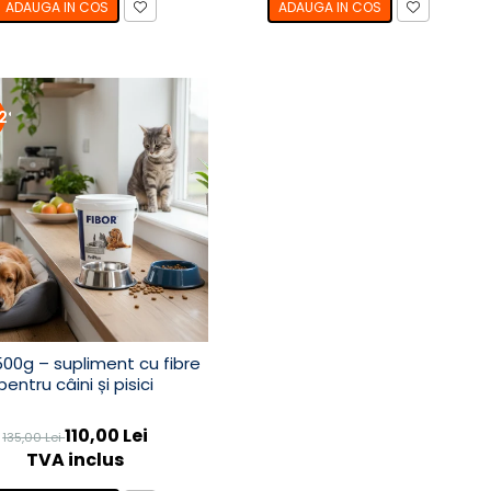
ADAUGA IN COS
ADAUGA IN COS
52%
500g – supliment cu fibre
pentru câini și pisici
110,00 Lei
135,00 Lei
TVA inclus