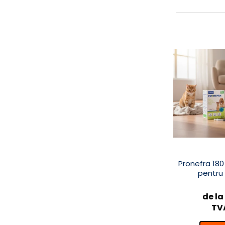
Pronefra 180
pentru c
de la
TVA