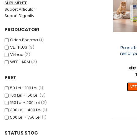
SUPLIMENTE
SUPLIMENTE
Suport Articular
Suport Articular
Suport Digestiv
Suport Digestiv
PRODUCATORI
Orion Pharma
(1)
VET PLUS
(3)
Pronefr
renal pe
Virbac
(2)
WEPHARM
(2)
de 
PRET
VEZ
50 Lei - 100 Lei
(1)
100 Lei - 150 Lei
(3)
150 Lei - 200 Lei
(2)
300 Lei - 400 Lei
(1)
500 Lei - 750 Lei
(1)
STATUS STOC