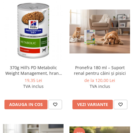
370g Hill’s PD Metabolic
Pronefra 180 ml – Suport
Weight Management, hrană
renal pentru câini și pisici
umedă dietă veterinară
19,35 Lei
de la 120,00 Lei
pentru caini cu probleme de
TVA inclus
TVA inclus
greutate
ADAUGA IN COS
VEZI VARIANTE