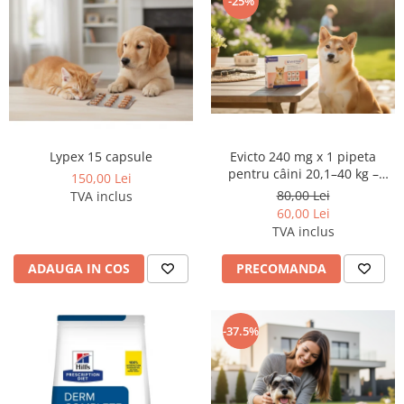
-25%
Lypex 15 capsule
Evicto 240 mg x 1 pipeta
pentru câini 20,1–40 kg –
150,00 Lei
preventie antiparazitara
80,00 Lei
TVA inclus
interna și externa cu
60,00 Lei
selamectină
TVA inclus
ADAUGA IN COS
PRECOMANDA
-37.5%