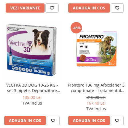
VEZI VARIANTE
ADAUGA IN COS
-46%
VECTRA 3D DOG 10-25 KG -
Frontpro 136 mg Afoxolaner 3
set 3 pipete, Deparazitare
comprimate – tratamentul
externă pentru câini
impotriva puricilor și
135,00 Lei
310,00 Lei
căpușeselor câini 25-50 kg
TVA inclus
167,40 Lei
TVA inclus
ADAUGA IN COS
ADAUGA IN COS