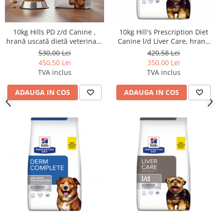
10kg Hills PD z/d Canine ,
10kg Hill's Prescription Diet
hrană uscată dietă veterinară
Canine l/d Liver Care, hrană
hipoalergenică pentru câini
uscată dietetică veterinară
530,00 Lei
420,58 Lei
pentru câini adulți cu
450,50 Lei
350,00 Lei
probleme hepatice
TVA inclus
TVA inclus
ADAUGA IN COS
ADAUGA IN COS