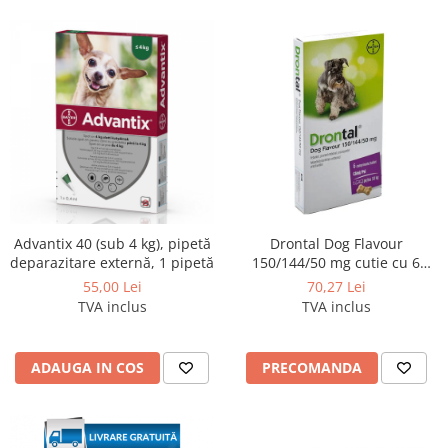
Advantix 40 (sub 4 kg), pipetă
Drontal Dog Flavour
deparazitare externă, 1 pipetă
150/144/50 mg cutie cu 6
tablete
55,00 Lei
70,27 Lei
TVA inclus
TVA inclus
ADAUGA IN COS
PRECOMANDA