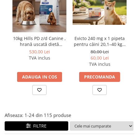
10kg Hills PD z/d Canine ,
Evicto 240 mg x 1 pipeta
At
hrană uscată dietă
pentru câini 20,1–40 kg –
x 
veterinară hipoalergenică
preventie antiparazitara
ex
530,00 Lei
80,00 Lei
pentru câini
interna și externa cu
TVA inclus
60,00 Lei
selamectină
TVA inclus
ADAUGA IN COS
PRECOMANDA
Afiseaza:
1-
24
din
115
produse
FILTRE