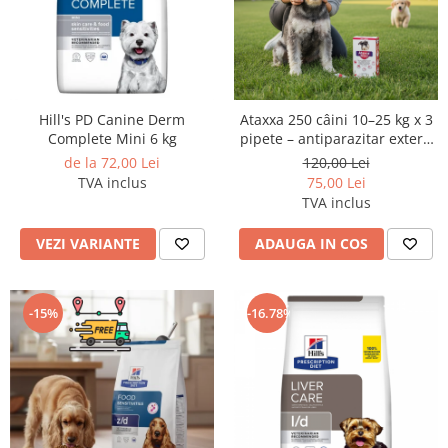
Hill's PD Canine Derm
Ataxxa 250 câini 10–25 kg x 3
Complete Mini 6 kg
pipete – antiparazitar extern
contra puricilor și căpușelor
de la 72,00 Lei
120,00 Lei
TVA inclus
75,00 Lei
TVA inclus
VEZI VARIANTE
ADAUGA IN COS
-15%
-16.78%