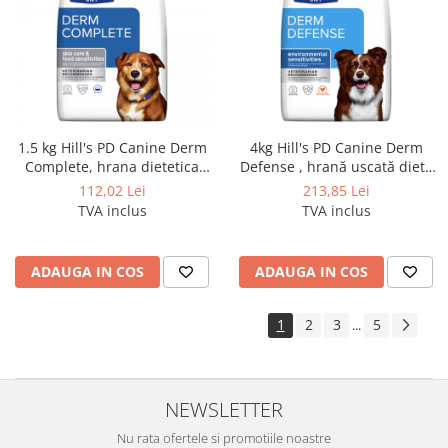
1.5 kg Hill's PD Canine Derm
4kg Hill's PD Canine Derm
Complete, hrana dietetica
Defense , hrană uscată dietă
pentru caini cu probleme
veterinară pentru câini cu
112,02 Lei
213,85 Lei
dermatologice
probleme dermatologice
TVA inclus
TVA inclus
ADAUGA IN COS
ADAUGA IN COS
1
2
3
5
...
NEWSLETTER
Nu rata ofertele si promotiile noastre