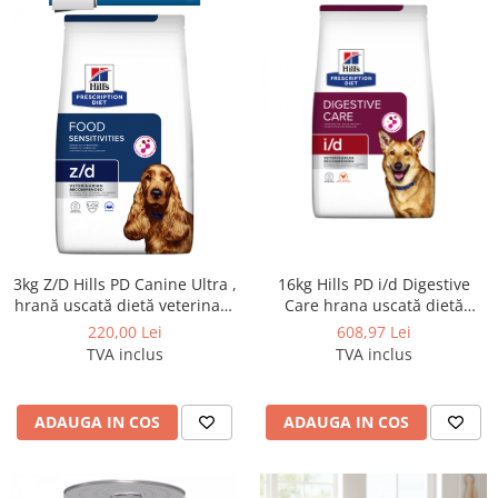
16kg Hills PD i/d Digestive
3kg Z/D Hills PD Canine Ultra ,
Care hrana uscată dietă
hrană uscată dietă veterinară
veterinară pentru caini
pentru câini cu probleme
608,97 Lei
220,00 Lei
dermatologice - Pret special
TVA inclus
TVA inclus
cu livrare gratuita
ADAUGA IN COS
ADAUGA IN COS