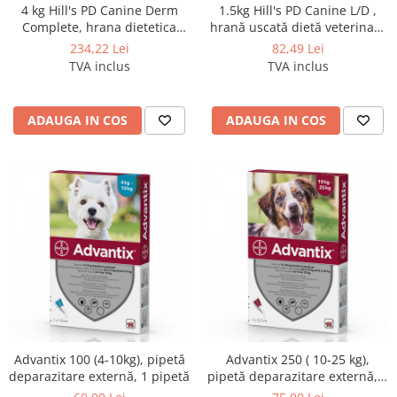
4 kg Hill's PD Canine Derm
1.5kg Hill's PD Canine L/D ,
Complete, hrana dietetica
hrană uscată dietă veterinară
pentru caini cu probleme
pentru câini cu probleme
234,22 Lei
82,49 Lei
dermatologice
hepatice
TVA inclus
TVA inclus
ADAUGA IN COS
ADAUGA IN COS
Advantix 100 (4-10kg), pipetă
Advantix 250 ( 10-25 kg),
deparazitare externă, 1 pipetă
pipetă deparazitare externă, 1
pipetă