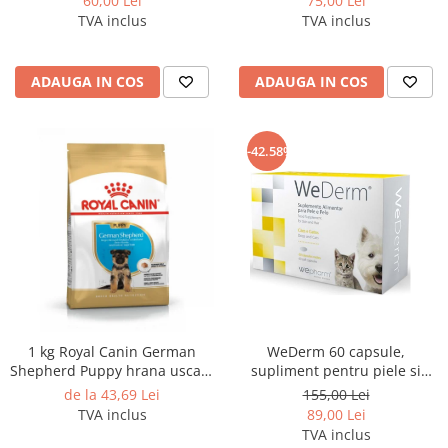
60,00 Lei
75,00 Lei
TVA inclus
TVA inclus
ADAUGA IN COS
ADAUGA IN COS
-42.58%
1 kg Royal Canin German
WeDerm 60 capsule,
Shepherd Puppy hrana uscata
supliment pentru piele si
caine junior Ciobanesc
blana caini si pisici
de la 43,69 Lei
155,00 Lei
German
TVA inclus
89,00 Lei
TVA inclus