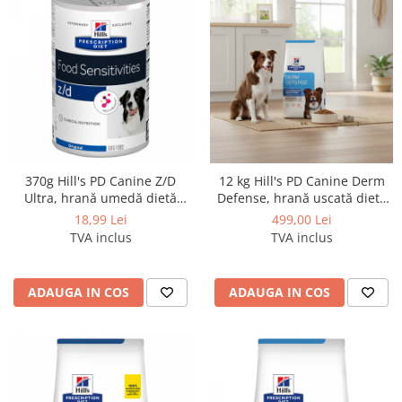
370g Hill's PD Canine Z/D
12 kg Hill's PD Canine Derm
Ultra, hrană umedă dietă
Defense, hrană uscată dietă
veterinară pentru câini cu
veterinară pentru câini cu
18,99 Lei
499,00 Lei
probleme dermatologice
probleme dermatologice
TVA inclus
TVA inclus
ADAUGA IN COS
ADAUGA IN COS