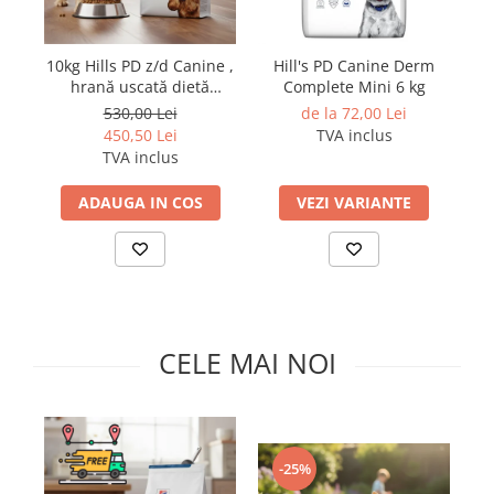
SUPLIMENTE
Suport Articular
10kg Hills PD z/d Canine ,
Hill's PD Canine Derm
Suport Digestiv
hrană uscată dietă
Complete Mini 6 kg
Ca
veterinară hipoalergenică
u
530,00 Lei
de la 72,00 Lei
pentru câini
450,50 Lei
TVA inclus
TVA inclus
ADAUGA IN COS
VEZI VARIANTE
CELE MAI NOI
-
-25%