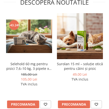
DESCOPERA NOUTATILE
-43.24%
Selehold 60 mg pentru
Surolan 15 ml – soluție otică
pisici 7,6–10 kg, 3 pipete x 1
pentru câini și pisic
ml – soluție antiparazitară
185,00 Lei
49,00 Lei
spot-on
105,00 Lei
TVA inclus
TVA inclus
PRECOMANDA
PRECOMANDA