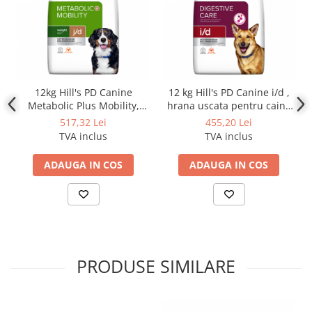
12kg Hill's PD Canine
12 kg Hill's PD Canine i/d ,
Metabolic Plus Mobility,
hrana uscata pentru caini,
hrană uscată dietă
dieta veterinara pentru
517,32 Lei
455,20 Lei
veterinară pentru câini cu
caini cu probleme digestive
TVA inclus
TVA inclus
probleme articulare
ADAUGA IN COS
ADAUGA IN COS
PRODUSE SIMILARE