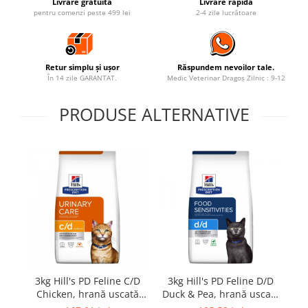
Livrare gratuită
Livrare rapidă
pentru comenzi peste 499 lei
2-4 zile lucrătoare
Retur simplu și ușor
Răspundem nevoilor tale.
În 14 zile GARANTAT.
Medic Veterinar Dragoș Zilnic : 9-12
PRODUSE ALTERNATIVE
3kg Hill's PD Feline C/D
3kg Hill's PD Feline D/D
8
Chicken, hrană uscată
Duck & Pea, hrană uscată
C
dietă veterinară pentru
dietă veterinară pentru
pe