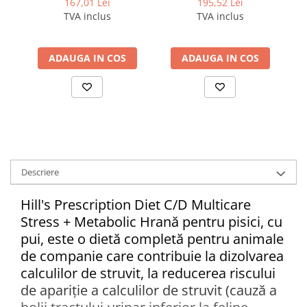
167,01 Lei
195,52 Lei
pisici cu probleme
pisici cu probleme
TVA inclus
TVA inclus
urinare
dermatologice
ADAUGA IN COS
ADAUGA IN COS
Descriere
Hill's Prescription Diet C/D Multicare
Stress + Metabolic Hrană pentru pisici, cu
pui, este o dietă completă pentru animale
de companie care contribuie la dizolvarea
calculilor de struvit, la reducerea riscului
de apariție a calculilor de struvit (cauză a