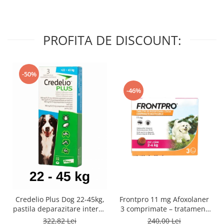
PROFITA DE DISCOUNT:
-50%
-46%
Credelio Plus Dog 22-45kg,
Frontpro 11 mg Afoxolaner
pastila deparazitare interna
3 comprimate – tratament
si externa
impotriva puricilor și
322,82 Lei
240,00 Lei