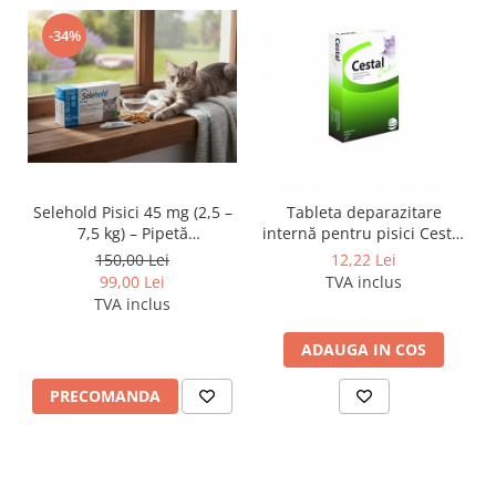
-34%
Selehold Pisici 45 mg (2,5 –
Tableta deparazitare
7,5 kg) – Pipetă
internă pentru pisici Cestal
antiparazitară spot-on
Cat Chew 1 comprimat
150,00 Lei
12,22 Lei
99,00 Lei
TVA inclus
TVA inclus
ADAUGA IN COS
PRECOMANDA