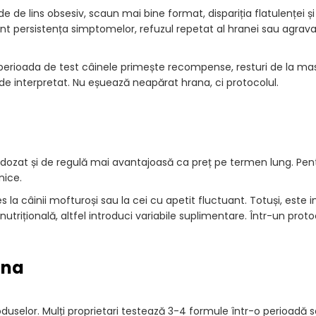
e lins obsesiv, scaun mai bine format, dispariția flatulenței și
t persistența simptomelor, refuzul repetat al hranei sau agrava
în perioada de test câinele primește recompense, resturi de la m
de interpretat. Nu eșuează neapărat hrana, ci protocolul.
dozat și de regulă mai avantajoasă ca preț pe termen lung. Pen
nice.
s la câinii mofturoși sau la cei cu apetit fluctuant. Totuși, este
utrițională, altfel introduci variabile suplimentare. Într-un proto
ana
elor. Mulți proprietari testează 3-4 formule într-o perioadă sc