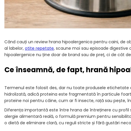
Când cauți un review hrana hipoalergenica pentru caini, de obice
al labelor,
otite repetate
, scaune moi sau episoade digestive c
hipoalergenice nu ține doar de brand sau de preț, ci de cât de
Ce înseamnă, de fapt, hrană hipoa
Termenul este folosit des, dar nu toate produsele etichetate a
hidrolizată, adică proteina este fragmentată în particule foar
proteine noi pentru câine, cum ar fi insecte, rață sau pește, î
Diferența importantă este între hrana de întreținere cu profil 
alergie alimentară reală, o formulă premium pentru sensibili
o dietă de eliminare clară, cu reguli stricte și fără gustări nec