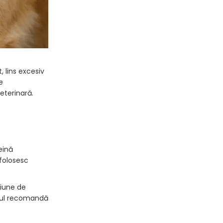
, lins excesiv
e
eterinară.
eină
 folosesc
ciune de
icul recomandă