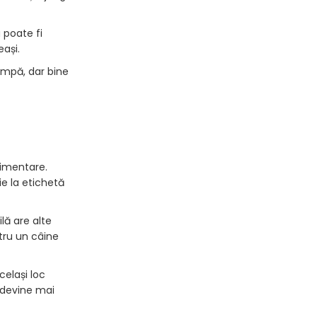
 poate fi
ași.
cumpă, dar bine
limentare.
ie la etichetă
ilă are alte
tru un câine
celași loc
a devine mai