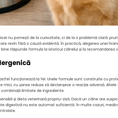
i nu pornești de la curiozitate, ci de la o problemă clară: prurit
are revin fără o cauză evidentă. În practică, alegerea unei hran
 bine răspunde formula la istoricul câinelui și la recomandarea v
lergenică
stfel funcționează la fel. Unele formule sunt construite cu prot
te mici, cu șanse reduse să declanșeze o reacție adversă. Altele
n combinații limitate de ingrediente.
sensibil și dieta veterinară propriu-zisă. Dacă un câine are suspi
tate digestivă nu este automat suficientă. În multe cazuri, med
ontrolate.