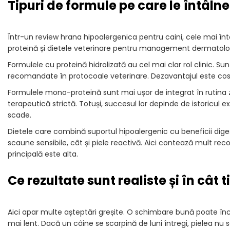
Tipuri de formule pe care le întâlne
Într-un review hrana hipoalergenica pentru caini, cele mai înt
proteină și dietele veterinare pentru management dermatolog
Formulele cu proteină hidrolizată au cel mai clar rol clinic. S
recomandate în protocoale veterinare. Dezavantajul este costul
Formulele mono-proteină sunt mai ușor de integrat în rutina zi
terapeutică strictă. Totuși, succesul lor depinde de istoricul
scade.
Dietele care combină suportul hipoalergenic cu beneficii diges
scaune sensibile, cât și piele reactivă. Aici contează mult 
principală este alta.
Ce rezultate sunt realiste și în cât 
Aici apar multe așteptări greșite. O schimbare bună poate înce
mai lent. Dacă un câine se scarpină de luni întregi, pielea nu 