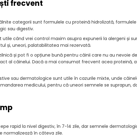
ști frecvent
âlnite categorii sunt formulele cu proteină hidrolizată, formule
ic sau digestiv.
unt utile când vrei control maxim asupra expunerii la alergeni și s
 și, uneori, palatabilitatea mai rezervată.
lnică și pot fi o opțiune bună pentru câinii care nu au nevoie de
 exact al câinelui. Dacă a mai consumat frecvent acea proteină, a
tive sau dermatologice sunt utile în cazurile mixte, unde câinel
recomandarea medicului, pentru că uneori semnele se suprapun, d
timp
pe rapid la nivel digestiv, în 7-14 zile, dar semnele dermatolog
se normalizează în câteva zile.