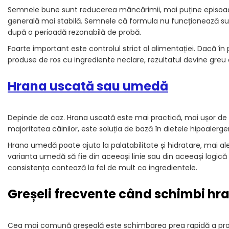
Semnele bune sunt reducerea mâncărimii, mai puține episoade d
generală mai stabilă. Semnele că formula nu funcționează sun
după o perioadă rezonabilă de probă.
Foarte important este controlul strict al alimentației. Dacă 
produse de ros cu ingrediente neclare, rezultatul devine greu 
Hrana uscată sau umedă
Depinde de caz. Hrana uscată este mai practică, mai ușor de 
majoritatea câinilor, este soluția de bază în dietele hipoalerge
Hrana umedă poate ajuta la palatabilitate și hidratare, mai ale
varianta umedă să fie din aceeași linie sau din aceeași logică n
consistența contează la fel de mult ca ingredientele.
Greșeli frecvente când schimbi hr
Cea mai comună greșeală este schimbarea prea rapidă a produs