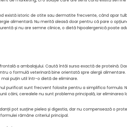
ent de marketing, ci o soluție care are sens când există semne 
 există istoric de otite sau dermatite frecvente, când apar tulb
lergie alimentară. Nu merită aleasă doar pentru că pare o opțiu
rentă și nu are semne clinice, o dietă hipoalergenică poate ad
rontală a ambalajului. Caută întâi sursa exactă de proteină. Da
ntru o formulă veterinară bine orientată spre alergii alimentare
mai puțin util într-o dietă de eliminare.
nul purificat sunt frecvent folosite pentru a simplifica formula. 
 unii câini, cerealele nu sunt problema principală, iar eliminarea
oxidanții pot susține pielea și digestia, dar nu compensează o prot
formulei rămâne criteriul principal.