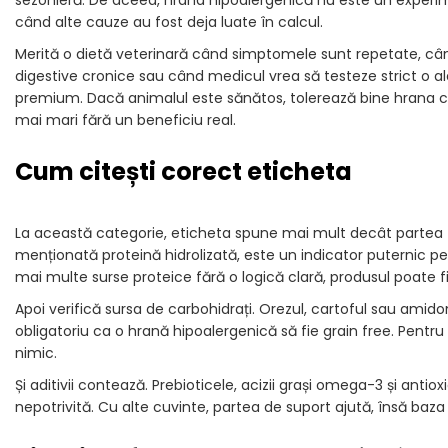
sezonieră. De aceea, hrana hipoalergenică nu este un experim
când alte cauze au fost deja luate în calcul.
Merită o dietă veterinară când simptomele sunt repetate, când
digestive cronice sau când medicul vrea să testeze strict o a
premium. Dacă animalul este sănătos, tolerează bine hrana cu
mai mari fără un beneficiu real.
Cum citești corect eticheta
La această categorie, eticheta spune mai mult decât partea f
menționată proteină hidrolizată, este un indicator puternic pe
mai multe surse proteice fără o logică clară, produsul poate fi 
Apoi verifică sursa de carbohidrați. Orezul, cartoful sau amido
obligatoriu ca o hrană hipoalergenică să fie grain free. Pentru
nimic.
Și aditivii contează. Prebioticele, acizii grași omega-3 și anti
nepotrivită. Cu alte cuvinte, partea de suport ajută, însă baza 