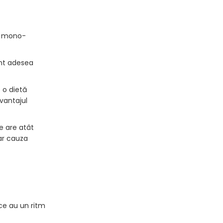
le mono-
unt adesea
 o dietă
vantajul
e are atât
ar cauza
ice au un ritm