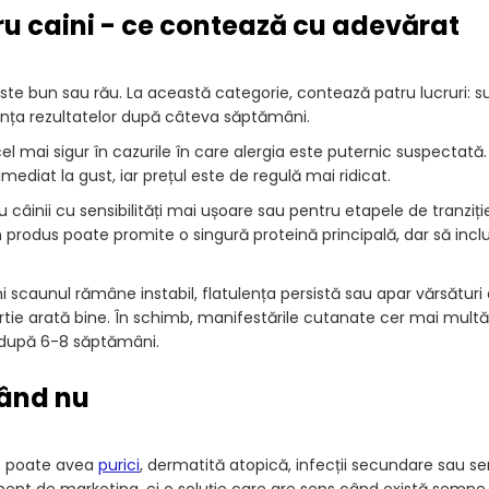
u caini - ce contează cu adevărat
este bun sau rău. La această categorie, contează patru lucruri: s
vența rezultatelor după câteva săptămâni.
l mai sigur în cazurile în care alergia este puternic suspectată. 
imediat la gust, iar prețul este de regulă mai ridicat.
câinii cu sensibilități mai ușoare sau pentru etapele de tranziție
 Un produs poate promite o singură proteină principală, dar să in
caunul rămâne instabil, flatulența persistă sau apar vărsături 
ârtie arată bine. În schimb, manifestările cutanate cer mai multă
a după 6-8 săptămâni.
când nu
e poate avea
purici
, dermatită atopică, infecții secundare sau sen