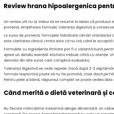
Review hrana hipoalergenica pentr
Un review util nu ar trebui să se rezume la ideea că produsul 
proteină, simplitatea formulei, toleranța digestivă și consec
La sursa de proteină, formulele hidrolizate rămân standardul ce
este claritatea clinică. Limita este că nu toți câinii le acceptă 
Formulele cu ingrediente limitate pot fi o variantă bună pentru 
apare un detaliu esențial: eticheta trebuie citită cu atenție.
derivate din alte surse care complică evaluarea.
Toleranța digestivă se vede repede. Dacă după 2-3 săptămâni s
formula respectivă poate să nu fie potrivită, chiar dacă pe h
Pentru piele și blană, răspunsul complet se poate vedea abi
Când merită o dietă veterinară și 
Nu fiecare mâncărime înseamnă alergie alimentară. Un câin