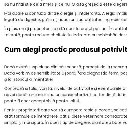
să nu mai știe ce a mers și ce nu. O altă greșeală este alege
Mai apare și confuzia dintre alergie și intoleranță. Alergia im
legată de digestie, grăsimi, adaosuri sau calitatea ingredien
În plus, mulți proprietari se uită doar la prețul pe sac. În real
tolerată, poate reduce cheltuielile indirecte cu schimbări de
Cum alegi practic produsul potrivi
Dacă există suspiciune clinică serioasă, pornești de la recoman
Dacă vorbim de sensibilitate ușoară, fără diagnostic ferm, poți
și la istoricul alimentației.
Contează și talia, vârsta, nivelul de activitate și eventualele af
nevoi decât un junior sau un senior sterilizat cu tendință de
poate fi doar acceptabilă pentru altul.
Pentru proprietarii care vor să cumpere rapid și corect, selecț
atât formule de întreținere, cât și diete veterinare consacra
simplă și mai sigură. În acest tip de alegere, claritatea bate va