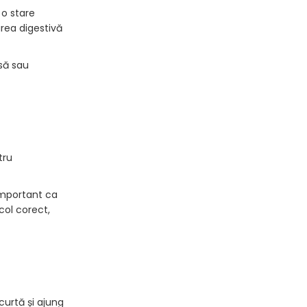
 o stare
rea digestivă
asă sau
tru
 important ca
col corect,
urtă și ajung