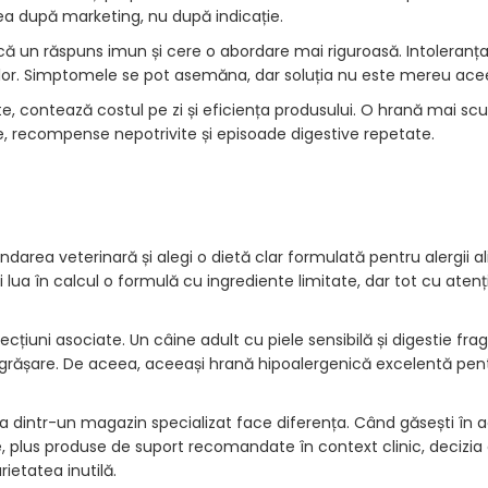
rea după marketing, nu după indicație.
plică un răspuns imun și cere o abordare mai riguroasă. Intoleranța
telor. Simptomele se pot asemăna, dar soluția nu este mereu acee
itate, contează costul pe zi și eficiența produsului. O hrană mai s
se, recompense nepotrivite și episoade digestive repetate.
t
darea veterinară și alegi o dietă clar formulată pentru alergii a
 lua în calcul o formulă cu ingrediente limitate, dar tot cu atenț
ecțiuni asociate. Un câine adult cu piele sensibilă și digestie frag
 îngrășare. De aceea, aceeași hrană hipoalergenică excelentă pen
ia dintr-un magazin specializat face diferența. Când găsești în a
te, plus produse de suport recomandate în context clinic, decizi
rietatea inutilă.