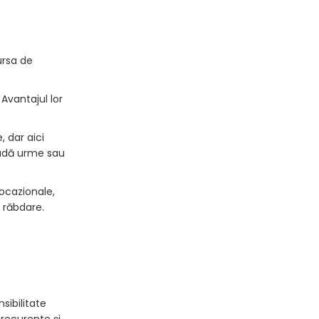
ursa de
Avantajul lor
, dar aici
cludă urme sau
ocazionale,
 răbdare.
sibilitate