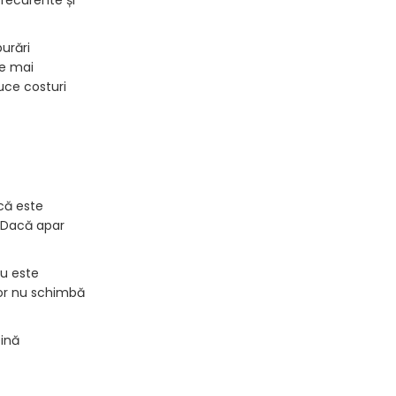
recurente și
urări
ne mai
uce costuri
că este
. Dacă apar
Nu este
 lor nu schimbă
eină