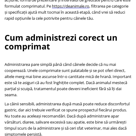
formulat comprimatul. Pe
https://deanimale.ro
, filtrarea pe categorie
și specificații ajută mult tocmai în această etapă, când vrei să reduci
rapid opțiunile la cele potrivite pentru câinele tău.
Cum administrezi corect un
comprimat
Administrarea pare simplă până când câinele decide că nu mai
cooperează. Unele comprimate sunt palatabile și se pot oferi direct,
altele merg mai bine ascunse într-o cantitate mică de hrană. Important
este să te asiguri că au fost înghițite complet. Dacă animalul mestecă
parțial și scuipă, tratamentul poate deveni ineficient fără să îți dai
seama.
La câinii sensibili, administrarea după masă poate reduce disconfortul
gastric, dar aici trebuie verificat ce spune prospectul fiecărui produs.
Nu toate au aceleași recomandări. Dacă după administrare apar
vărsături, diaree, salivare excesivă sau apatie, este bine să urmărești
timpul scurs de la administrare și să ceri sfat veterinar, mai ales dacă
simptomele persistă.