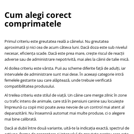
Cum alegi corect
comprimatele
Primul criteriu este greutatea reală a câinelui. Nu greutatea
aproximată și nici cea de acum câteva luni. Dacă doza este sub nivelul
necesar, eficiența scade. Dacă este prea mare, crește riscul de reacții
adverse sau de administrare nepotrivită, mai ales la câinii de talie mică.
Al doilea criteriu este vârsta. Puii au scheme diferite față de adulți, iar
intervalele de administrare sunt mai dese. În aceeași categorie intră
femelele gestante sau care alăptează, unde trebuie verificată
compatibilitatea produsului.
Al treilea criteriu este stilul de viață. Un câine care merge zilnic în zone
cu trafic intens de animale, care stă în pensiuni canine sau locuiește
împreună cu copii mici poate avea nevoie de un control mai atent al
deparazitării. Nu înseamnă automat mai multe produse, ci o alegere
mai bine calibrată.
Dacă ai dubii între două variante, uită-te la indicația exactă, spectrul de
acțiune, forma de prezentare și intervalul de greutate pentru care este