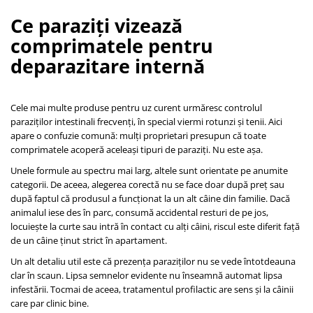
Ce paraziți vizează
comprimatele pentru
deparazitare internă
Cele mai multe produse pentru uz curent urmăresc controlul
paraziților intestinali frecvenți, în special viermi rotunzi și tenii. Aici
apare o confuzie comună: mulți proprietari presupun că toate
comprimatele acoperă aceleași tipuri de paraziți. Nu este așa.
Unele formule au spectru mai larg, altele sunt orientate pe anumite
categorii. De aceea, alegerea corectă nu se face doar după preț sau
după faptul că produsul a funcționat la un alt câine din familie. Dacă
animalul iese des în parc, consumă accidental resturi de pe jos,
locuiește la curte sau intră în contact cu alți câini, riscul este diferit față
de un câine ținut strict în apartament.
Un alt detaliu util este că prezența paraziților nu se vede întotdeauna
clar în scaun. Lipsa semnelor evidente nu înseamnă automat lipsa
infestării. Tocmai de aceea, tratamentul profilactic are sens și la câinii
care par clinic bine.