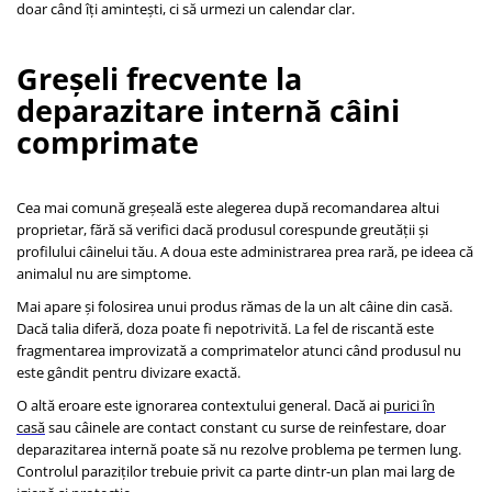
doar când îți amintești, ci să urmezi un calendar clar.
Greșeli frecvente la
deparazitare internă câini
comprimate
Cea mai comună greșeală este alegerea după recomandarea altui
proprietar, fără să verifici dacă produsul corespunde greutății și
profilului câinelui tău. A doua este administrarea prea rară, pe ideea că
animalul nu are simptome.
Mai apare și folosirea unui produs rămas de la un alt câine din casă.
Dacă talia diferă, doza poate fi nepotrivită. La fel de riscantă este
fragmentarea improvizată a comprimatelor atunci când produsul nu
este gândit pentru divizare exactă.
O altă eroare este ignorarea contextului general. Dacă ai
purici în
casă
sau câinele are contact constant cu surse de reinfestare, doar
deparazitarea internă poate să nu rezolve problema pe termen lung.
Controlul paraziților trebuie privit ca parte dintr-un plan mai larg de