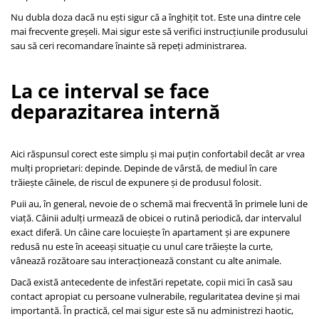
Nu dubla doza dacă nu ești sigur că a înghițit tot. Este una dintre cele
mai frecvente greșeli. Mai sigur este să verifici instrucțiunile produsului
sau să ceri recomandare înainte să repeți administrarea.
La ce interval se face
deparazitarea internă
Aici răspunsul corect este simplu și mai puțin confortabil decât ar vrea
mulți proprietari: depinde. Depinde de vârstă, de mediul în care
trăiește câinele, de riscul de expunere și de produsul folosit.
Puii au, în general, nevoie de o schemă mai frecventă în primele luni de
viață. Câinii adulți urmează de obicei o rutină periodică, dar intervalul
exact diferă. Un câine care locuiește în apartament și are expunere
redusă nu este în aceeași situație cu unul care trăiește la curte,
vânează rozătoare sau interacționează constant cu alte animale.
Dacă există antecedente de infestări repetate, copii mici în casă sau
contact apropiat cu persoane vulnerabile, regularitatea devine și mai
importantă. În practică, cel mai sigur este să nu administrezi haotic,