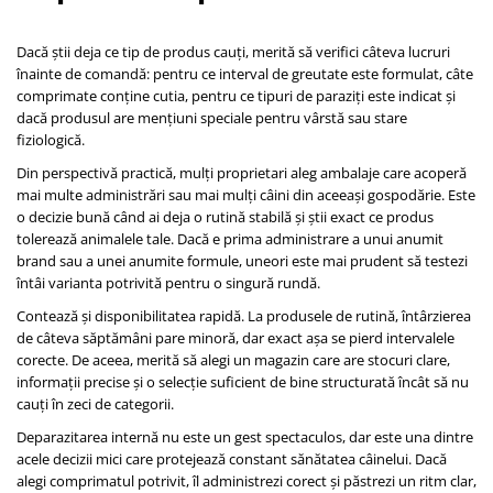
Dacă știi deja ce tip de produs cauți, merită să verifici câteva lucruri
înainte de comandă: pentru ce interval de greutate este formulat, câte
comprimate conține cutia, pentru ce tipuri de paraziți este indicat și
dacă produsul are mențiuni speciale pentru vârstă sau stare
fiziologică.
Din perspectivă practică, mulți proprietari aleg ambalaje care acoperă
mai multe administrări sau mai mulți câini din aceeași gospodărie. Este
o decizie bună când ai deja o rutină stabilă și știi exact ce produs
tolerează animalele tale. Dacă e prima administrare a unui anumit
brand sau a unei anumite formule, uneori este mai prudent să testezi
întâi varianta potrivită pentru o singură rundă.
Contează și disponibilitatea rapidă. La produsele de rutină, întârzierea
de câteva săptămâni pare minoră, dar exact așa se pierd intervalele
corecte. De aceea, merită să alegi un magazin care are stocuri clare,
informații precise și o selecție suficient de bine structurată încât să nu
cauți în zeci de categorii.
Deparazitarea internă nu este un gest spectaculos, dar este una dintre
acele decizii mici care protejează constant sănătatea câinelui. Dacă
alegi comprimatul potrivit, îl administrezi corect și păstrezi un ritm clar,