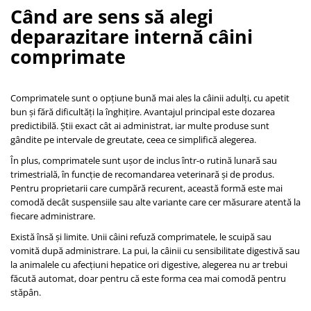
Când are sens să alegi
deparazitare internă câini
comprimate
Comprimatele sunt o opțiune bună mai ales la câinii adulți, cu apetit
bun și fără dificultăți la înghițire. Avantajul principal este dozarea
predictibilă. Știi exact cât ai administrat, iar multe produse sunt
gândite pe intervale de greutate, ceea ce simplifică alegerea.
În plus, comprimatele sunt ușor de inclus într-o rutină lunară sau
trimestrială, în funcție de recomandarea veterinară și de produs.
Pentru proprietarii care cumpără recurent, această formă este mai
comodă decât suspensiile sau alte variante care cer măsurare atentă la
fiecare administrare.
Există însă și limite. Unii câini refuză comprimatele, le scuipă sau
vomită după administrare. La pui, la câinii cu sensibilitate digestivă sau
la animalele cu afecțiuni hepatice ori digestive, alegerea nu ar trebui
făcută automat, doar pentru că este forma cea mai comodă pentru
stăpân.