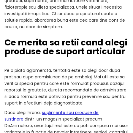
greutatii, suplimente, antiinflamatoare veterinare,
fizioterapie sau dieta specializata. Unele situatii necesita
investigatii imagistice. Chiar daca proprietarul cauta o
solutie rapida, abordarea buna este cea care tine cont de
cauza, nu doar de simptom.
Ce merita sa retii cand alegi
produse de suport articular
Pe o piata aglomerata, tentatia este sa alegi doar dupa
pret sau dupa promisiunea de pe ambalaj. Mai util este sa
verifici specia pentru care este formulat produsul, dozajul
raportat la greutate, durata recomandata de administrare
si daca formula este potrivita pentru prevenire sau pentru
suport in afectiuni deja diagnosticate.
Daca alegi hrana,
suplimente sau produse de
sustinere
dintr-un magazin specializat precum
DeAnimale.ro, avantajul real este ca poti compara mai usor
variantele in functie de nevoie: intretinere, seniori, controlul