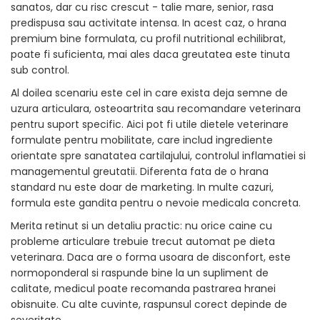
sanatos, dar cu risc crescut - talie mare, senior, rasa
predispusa sau activitate intensa. In acest caz, o hrana
premium bine formulata, cu profil nutritional echilibrat,
poate fi suficienta, mai ales daca greutatea este tinuta
sub control.
Al doilea scenariu este cel in care exista deja semne de
uzura articulara, osteoartrita sau recomandare veterinara
pentru suport specific. Aici pot fi utile dietele veterinare
formulate pentru mobilitate, care includ ingrediente
orientate spre sanatatea cartilajului, controlul inflamatiei si
managementul greutatii. Diferenta fata de o hrana
standard nu este doar de marketing. In multe cazuri,
formula este gandita pentru o nevoie medicala concreta.
Merita retinut si un detaliu practic: nu orice caine cu
probleme articulare trebuie trecut automat pe dieta
veterinara. Daca are o forma usoara de disconfort, este
normoponderal si raspunde bine la un supliment de
calitate, medicul poate recomanda pastrarea hranei
obisnuite. Cu alte cuvinte, raspunsul corect depinde de
severitate.