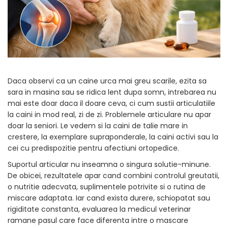
SUPLIMENTE
Suport Articular
Suport Digestiv
Daca observi ca un caine urca mai greu scarile, ezita sa
sara in masina sau se ridica lent dupa somn, intrebarea nu
mai este doar daca il doare ceva, ci cum sustii articulatiile
la caini in mod real, zi de zi. Problemele articulare nu apar
doar la seniori. Le vedem si la caini de talie mare in
crestere, la exemplare supraponderale, la caini activi sau la
cei cu predispozitie pentru afectiuni ortopedice.
Suportul articular nu inseamna o singura solutie-minune.
De obicei, rezultatele apar cand combini controlul greutatii,
o nutritie adecvata, suplimentele potrivite si o rutina de
miscare adaptata. Iar cand exista durere, schiopatat sau
rigiditate constanta, evaluarea la medicul veterinar
ramane pasul care face diferenta intre o mascare