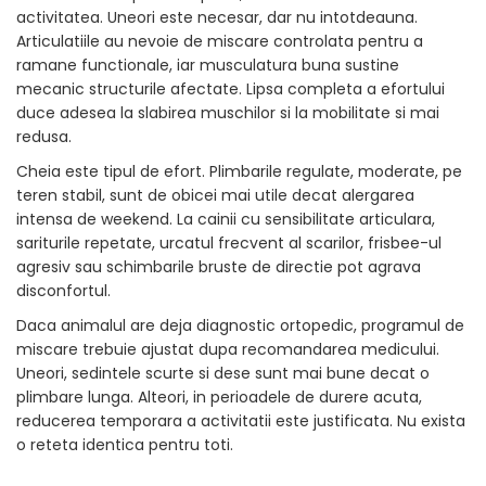
activitatea. Uneori este necesar, dar nu intotdeauna.
Articulatiile au nevoie de miscare controlata pentru a
ramane functionale, iar musculatura buna sustine
mecanic structurile afectate. Lipsa completa a efortului
duce adesea la slabirea muschilor si la mobilitate si mai
redusa.
Cheia este tipul de efort. Plimbarile regulate, moderate, pe
teren stabil, sunt de obicei mai utile decat alergarea
intensa de weekend. La cainii cu sensibilitate articulara,
sariturile repetate, urcatul frecvent al scarilor, frisbee-ul
agresiv sau schimbarile bruste de directie pot agrava
disconfortul.
Daca animalul are deja diagnostic ortopedic, programul de
miscare trebuie ajustat dupa recomandarea medicului.
Uneori, sedintele scurte si dese sunt mai bune decat o
plimbare lunga. Alteori, in perioadele de durere acuta,
reducerea temporara a activitatii este justificata. Nu exista
o reteta identica pentru toti.