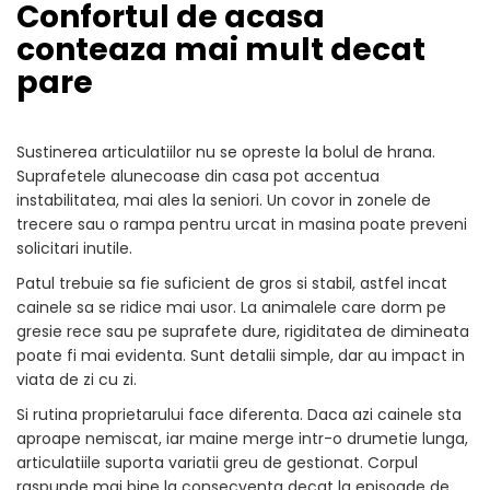
Confortul de acasa
conteaza mai mult decat
pare
Sustinerea articulatiilor nu se opreste la bolul de hrana.
Suprafetele alunecoase din casa pot accentua
instabilitatea, mai ales la seniori. Un covor in zonele de
trecere sau o rampa pentru urcat in masina poate preveni
solicitari inutile.
Patul trebuie sa fie suficient de gros si stabil, astfel incat
cainele sa se ridice mai usor. La animalele care dorm pe
gresie rece sau pe suprafete dure, rigiditatea de dimineata
poate fi mai evidenta. Sunt detalii simple, dar au impact in
viata de zi cu zi.
Si rutina proprietarului face diferenta. Daca azi cainele sta
aproape nemiscat, iar maine merge intr-o drumetie lunga,
articulatiile suporta variatii greu de gestionat. Corpul
raspunde mai bine la consecventa decat la episoade de