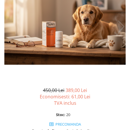
SUPLIMENTE
Suport Articular
Suport Digestiv
450,00 Lei
389,00 Lei
Economisesti:
61,00
Lei
TVA inclus
Stoc:
20
PRECOMANDA