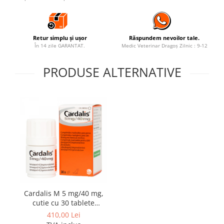
Retur simplu și ușor
Răspundem nevoilor tale.
În 14 zile GARANTAT.
Medic Veterinar Dragoș Zilnic : 9-12
PRODUSE ALTERNATIVE
Cardalis M 5 mg/40 mg,
cutie cu 30 tablete
masticabile pentru câini
410,00 Lei