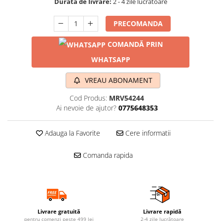
Durata de livrare:
2 - 4 zile lucrătoare
PRECOMANDA
COMANDĂ PRIN
WHATSAPP
VREAU ABONAMENT
Cod Produs:
MRV54244
Ai nevoie de ajutor?
0775648353
Adauga la Favorite
Cere informatii
Comanda rapida
Livrare gratuită
Livrare rapidă
pentru comenzi peste 499 lei
2-4 zile lucrătoare