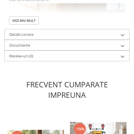
VEZI MAI MULT
Detalii Livrare
Documente
Review-uri
(0)
FRECVENT CUMPARATE
IMPREUNA
Este o soluție terapeutică modernă, frecvent
recomandată în practica cardiologică
veterinară pentru stabilizarea pacienților cu
afecțiuni cardiace cronice.
-15%