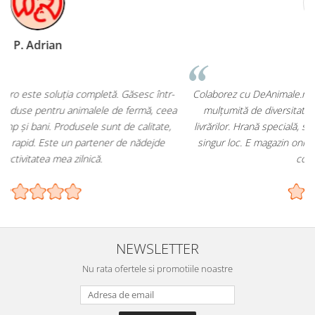
L Cristina
-
Colaborez cu DeAnimale.ro pentru cabinetul meu și sunt foarte
a
mulțumită de diversitatea produselor și de promptitudinea
livrărilor. Hrană specială, suplimente și accesorii – toate într-un
singur loc. E magazin online pe care îl pot recomanda oricărui
coleg sau client.
NEWSLETTER
Nu rata ofertele si promotiile noastre