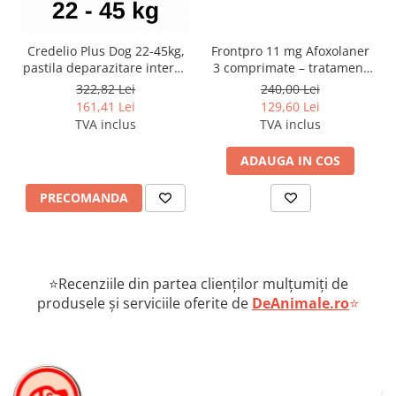
Credelio Plus Dog 22-45kg,
Frontpro 11 mg Afoxolaner
pastila deparazitare interna
3 comprimate – tratament
si externa
impotriva puricilor și
322,82 Lei
240,00 Lei
căpușelor câini 2-4 kg
161,41 Lei
129,60 Lei
TVA inclus
TVA inclus
ADAUGA IN COS
PRECOMANDA
⭐Recenziile din partea clienților mulțumiți de
produsele și serviciile oferite de
DeAnimale.ro
⭐