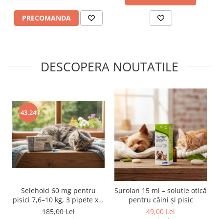
PRECOMANDA
DESCOPERA NOUTATILE
-43.24%
Selehold 60 mg pentru
Surolan 15 ml – soluție otică
pisici 7,6–10 kg, 3 pipete x 1
pentru câini și pisic
ml – soluție antiparazitară
185,00 Lei
49,00 Lei
spot-on