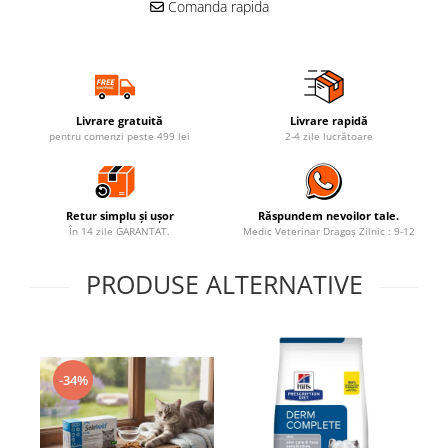
Comanda rapida
Livrare gratuită
Livrare rapidă
pentru comenzi peste 499 lei
2-4 zile lucrătoare
Retur simplu și ușor
Răspundem nevoilor tale.
În 14 zile GARANTAT.
Medic Veterinar Dragoș Zilnic : 9-12
PRODUSE ALTERNATIVE
-34%