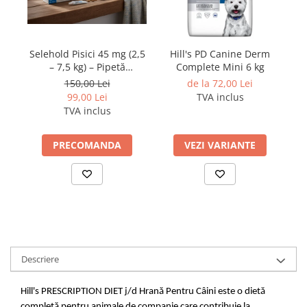
Selehold Pisici 45 mg (2,5
Hill's PD Canine Derm
– 7,5 kg) – Pipetă
Complete Mini 6 kg
antiparazitară spot-on
150,00 Lei
de la 72,00 Lei
99,00 Lei
TVA inclus
TVA inclus
PRECOMANDA
VEZI VARIANTE
Descriere
Hill's PRESCRIPTION DIET j/d Hrană Pentru Câini este o dietă
completă pentru animale de companie care contribuie la