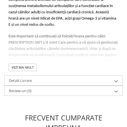
susţinerea metabolismului articulaţiilor şi a funcţiei cardiace în
cazul câinilor adulţi cu insuficienţă cardiacă cronică. Această
hrană are un nivel ridicat de EPA, acizi graşi Omega-3 şi vitamina
E şi un nivel redus de sodiu.
Este important să continuați să folosiți hrana pentru câini
PRESCRIPTION DIET j/d Joint Care pentru a vă ajuta să gestionați
sănătatea articulațiilor câinelui dumneavoastră, chiar și după ce
simptomele se ameliorează. Consultați medicul veterinar pentru
mai multe informații despre modul în care hrana PRESCRIPTION
VEZI MAI MULT
DIET vă poate ajuta câinele să se bucure în continuare de o viață
fericită și activă.
Detalii Livrare
Cum ajută:
Review-uri
(0)
Ajută la menținerea cartilajelor articulațiilor
•
Contribuie la menținerea masei musculare
•
Susține un sistem imunitar sănătos
•
FRECVENT CUMPARATE
S+OXSHIELD: Creată pentru a promova un mediu urinar care
•
reduce riscul de a dezvolta cristale de oxalat de calciu și cristale