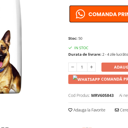
Stoc:
50
IN STOC
Durata de livrare:
2 - 4 zile lucrăt
ADAUG
COMANDĂ PR
Cod Produs:
MRV605843
Ai ne
Adauga la Favorite
Cere 