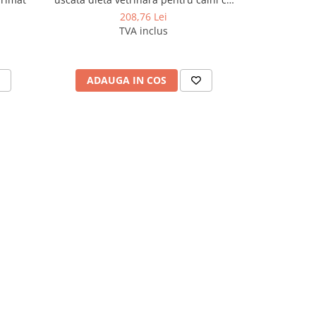
probleme digestive
208,76 Lei
TVA inclus
ADAUGA IN COS
ADAU