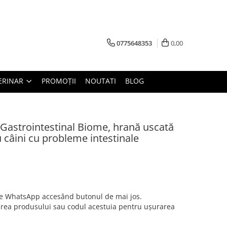
0775648353
0,00
ERINAR
PROMOȚII
NOUTATI
BLOG
e Gastrointestinal Biome, hrană uscată
u câini cu probleme intestinale
 de WhatsApp accesând butonul de mai jos.
irea produsului sau codul acestuia pentru ușurarea