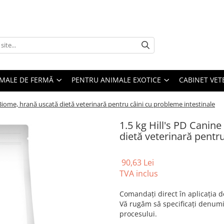
MALE DE FERMĂ
PENTRU ANIMALE EXOTICE
CABINET VET
 Biome, hrană uscată dietă veterinară pentru câini cu probleme intestinale
1.5 kg Hill's PD Canin
dietă veterinară pentr
90,63 Lei
TVA inclus
Comandați direct în aplicația
Vă rugăm să specificați denum
procesului.