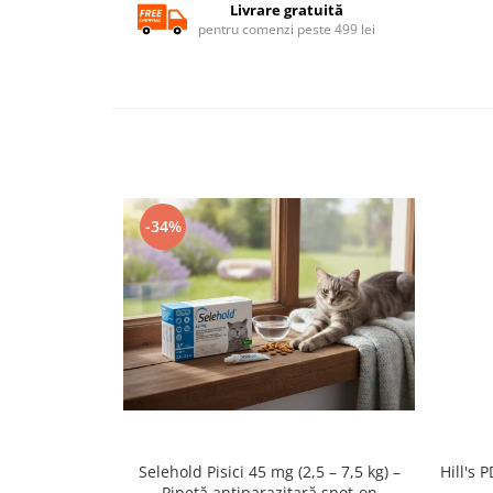
Livrare gratuită
pentru comenzi peste 499 lei
-34%
Selehold Pisici 45 mg (2,5 – 7,5 kg) –
Hill's
Pipetă antiparazitară spot-on