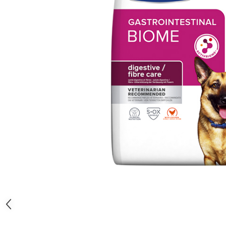
SUPLIMENTE
Suport Articular
Suport Digestiv
Distribuie
pe
Facebook