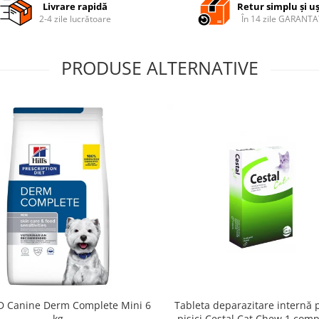
Livrare rapidă
Retur simplu și u
2-4 zile lucrătoare
În 14 zile GARANTA
PRODUSE ALTERNATIVE
 PD Canine Derm Complete Mini 6
Tableta deparazitare internă 
kg
pisici Cestal Cat Chew 1 com