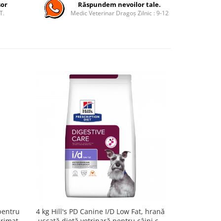
șor
Răspundem nevoilor tale.
T.
Medic Veterinar Dragoș Zilnic : 9-12
pentru
4 kg Hill's PD Canine I/D Low Fat, hrană
AdTab Cat 
primat
uscată dietă vetrinară pentru câini cu