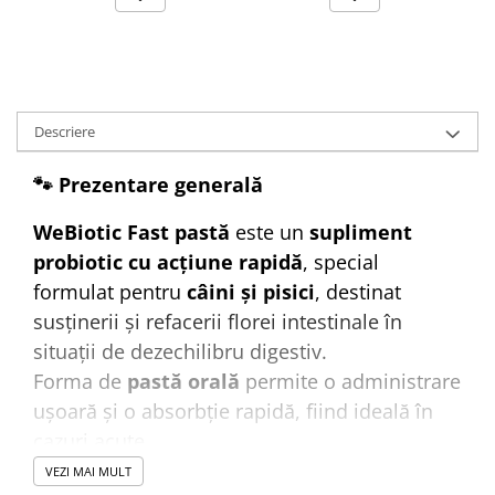
Descriere
🐾 Prezentare generală
WeBiotic Fast pastă
este un
supliment
probiotic cu acțiune rapidă
, special
formulat pentru
câini și pisici
, destinat
susținerii și refacerii florei intestinale în
situații de dezechilibru digestiv.
Forma de
pastă orală
permite o administrare
ușoară și o absorbție rapidă, fiind ideală în
cazuri acute.
VEZI MAI MULT