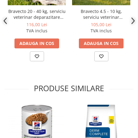
După tratamente medicamentoase
Stres, vaccinare, schimbarea hranei
Bravecto 20 - 40 kg, serviciu
Bravecto 4.5 - 10 kg,
veterinar deparazitare
serviciu veterinar
Recuperare digestivă
externă pentru câini cu
deparazitare externă
116,00 Lei
105,00 Lei
greutatea între 20-40 kg
pentru câini
TVA inclus
TVA inclus
ADAUGA IN COS
ADAUGA IN COS
🐶🐱 Mod de administrare
Se administrează oral, direct sau amestecat
cu hrana, conform recomandării medicului
veterinar.
Doza se stabilește în funcție de
specie,
PRODUSE SIMILARE
greutate și severitatea simptomelor
.
ℹ️ Informații suplimentare
Formă:
pastă orală