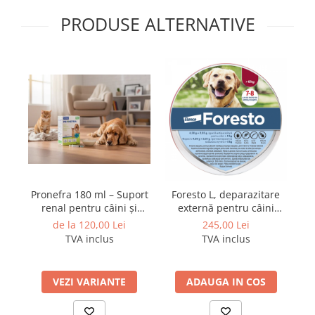
PRODUSE ALTERNATIVE
Pronefra 180 ml – Suport
Foresto L, deparazitare
renal pentru câini și
externă pentru câini
pisici
peste 8kg , 70cm
de la 120,00 Lei
245,00 Lei
TVA inclus
TVA inclus
VEZI VARIANTE
ADAUGA IN COS