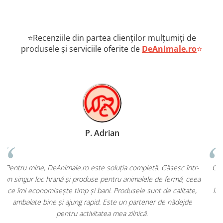
⭐Recenziile din partea clienților mulțumiți de
produsele și serviciile oferite de
DeAnimale.ro
⭐
L Cristina
tr-
Colaborez cu DeAnimale.ro pentru cabinetul meu și sunt foarte
ceea
mulțumită de diversitatea produselor și de promptitudinea
te,
livrărilor. Hrană specială, suplimente și accesorii – toate într-un
e
singur loc. E magazin online pe care îl pot recomanda oricărui
coleg sau client.