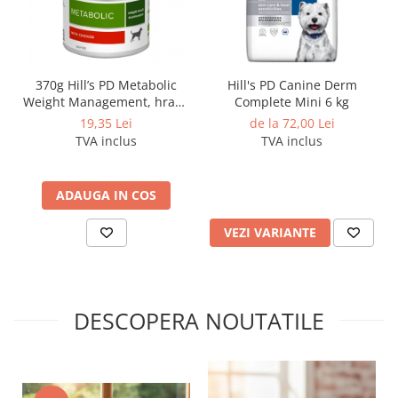
Cantitate:
15 ml
Destinat pentru:
câini și pisici
Categoria:
probiotice / sănătate digestivă
370g Hill’s PD Metabolic
Hill's PD Canine Derm
Weight Management, hrană
Complete Mini 6 kg
umedă dietă veterinară
19,35 Lei
de la 72,00 Lei
pentru caini cu probleme
TVA inclus
TVA inclus
de greutate
ADAUGA IN COS
VEZI VARIANTE
DESCOPERA NOUTATILE