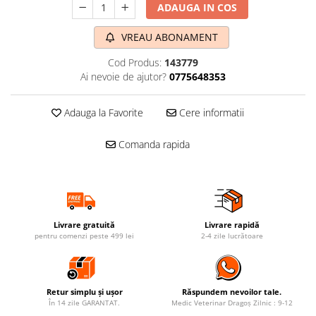
ADAUGA IN COS
VREAU ABONAMENT
Cod Produs:
143779
Ai nevoie de ajutor?
0775648353
Adauga la Favorite
Cere informatii
Comanda rapida
Livrare gratuită
Livrare rapidă
pentru comenzi peste 499 lei
2-4 zile lucrătoare
Retur simplu și ușor
Răspundem nevoilor tale.
În 14 zile GARANTAT.
Medic Veterinar Dragoș Zilnic : 9-12