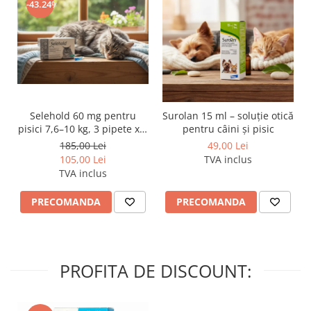
-43.24%
Selehold 60 mg pentru
Surolan 15 ml – soluție otică
pisici 7,6–10 kg, 3 pipete x 1
pentru câini și pisic
ml – soluție antiparazitară
185,00 Lei
49,00 Lei
spot-on
105,00 Lei
TVA inclus
TVA inclus
PRECOMANDA
PRECOMANDA
PROFITA DE DISCOUNT: