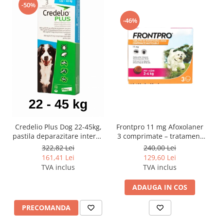
-50%
-46%
Credelio Plus Dog 22-45kg,
Frontpro 11 mg Afoxolaner
pastila deparazitare interna
3 comprimate – tratament
si externa
impotriva puricilor și
322,82 Lei
240,00 Lei
căpușelor câini 2-4 kg
161,41 Lei
129,60 Lei
TVA inclus
TVA inclus
ADAUGA IN COS
PRECOMANDA