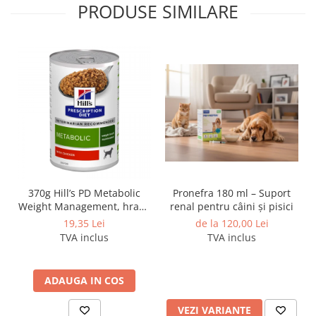
PRODUSE SIMILARE
370g Hill’s PD Metabolic
Pronefra 180 ml – Suport
Weight Management, hrană
renal pentru câini și pisici
umedă dietă veterinară
19,35 Lei
de la 120,00 Lei
pentru caini cu probleme
TVA inclus
TVA inclus
de greutate
ADAUGA IN COS
VEZI VARIANTE