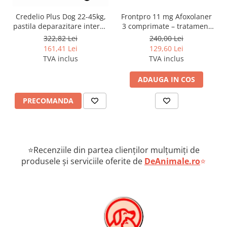
Credelio Plus Dog 22-45kg,
Frontpro 11 mg Afoxolaner
pastila deparazitare interna
3 comprimate – tratament
si externa
impotriva puricilor și
322,82 Lei
240,00 Lei
căpușelor câini 2-4 kg
161,41 Lei
129,60 Lei
TVA inclus
TVA inclus
ADAUGA IN COS
PRECOMANDA
⭐Recenziile din partea clienților mulțumiți de
produsele și serviciile oferite de
DeAnimale.ro
⭐