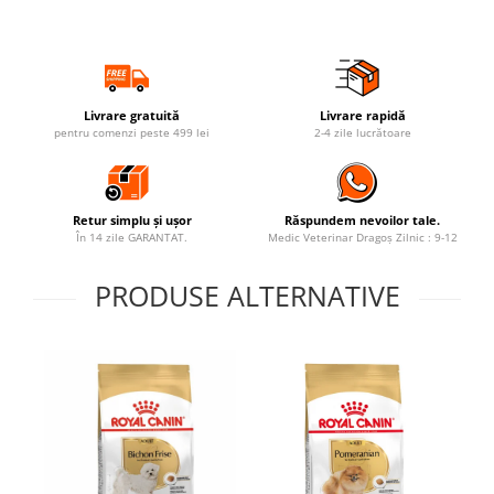
Livrare gratuită
Livrare rapidă
pentru comenzi peste 499 lei
2-4 zile lucrătoare
Retur simplu și ușor
Răspundem nevoilor tale.
În 14 zile GARANTAT.
Medic Veterinar Dragoș Zilnic : 9-12
PRODUSE ALTERNATIVE