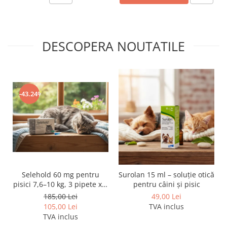
DESCOPERA NOUTATILE
-43.24%
Selehold 60 mg pentru
Surolan 15 ml – soluție otică
pisici 7,6–10 kg, 3 pipete x 1
pentru câini și pisic
ml – soluție antiparazitară
185,00 Lei
49,00 Lei
spot-on
105,00 Lei
TVA inclus
TVA inclus