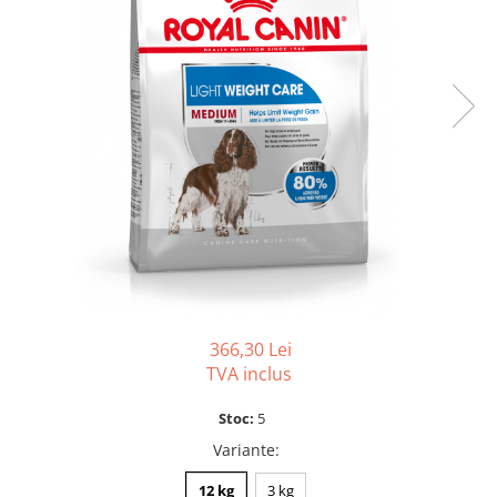
SUPLIMENTE
Suport Articular
Suport Digestiv
366,30 Lei
TVA inclus
Stoc:
5
Variante
:
12 kg
3 kg