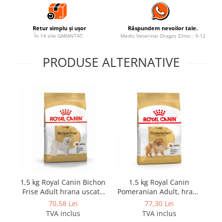
Retur simplu și ușor
Răspundem nevoilor tale.
În 14 zile GARANTAT.
Medic Veterinar Dragoș Zilnic : 9-12
PRODUSE ALTERNATIVE
1,5 kg Royal Canin Bichon
1.5 kg Royal Canin
Frise Adult hrana uscata
Pomeranian Adult, hrana
caine
uscata caini
70,58 Lei
77,30 Lei
TVA inclus
TVA inclus