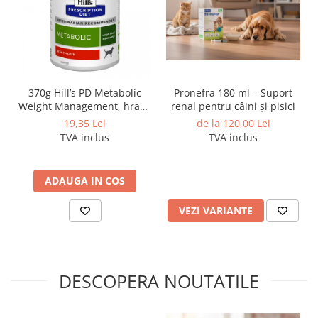
370g Hill’s PD Metabolic
Pronefra 180 ml – Suport
Weight Management, hrană
renal pentru câini și pisici
umedă dietă veterinară
19,35 Lei
de la 120,00 Lei
pentru caini cu probleme
TVA inclus
TVA inclus
de greutate
ADAUGA IN COS
VEZI VARIANTE
DESCOPERA NOUTATILE