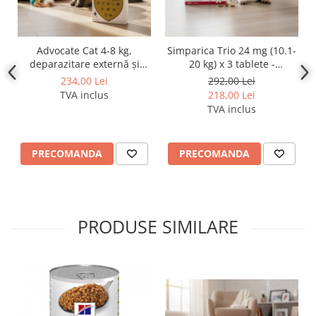
Advocate Cat 4-8 kg,
Simparica Trio 24 mg (10.1-
deparazitare externă și
20 kg) x 3 tablete -
internă, 3 pipete
preventie antiparazitare
234,00 Lei
292,00 Lei
externa si interna pentru
TVA inclus
218,00 Lei
caini
TVA inclus
PRECOMANDA
PRECOMANDA
PRODUSE SIMILARE