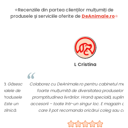
43 g
4/8 pahar
2 KG
⭐Recenziile din partea clienților mulțumiți de
dozaj
produsele și serviciile oferite de
DeAnimale.ro
⭐
85 g
1+1/8
5 KG
pahar dozaj
121 g
1+5/8
8 KG
pahar dozaj
143 g
1+7/8
10 KG
L Cristina
pahar dozaj
HRĂNIRE MIXTĂ
c
Colaborez cu DeAnimale.ro pentru cabinetul meu și sunt
(CROCHETE+HRANĂ UMEDĂ)
foarte mulțumită de diversitatea produselor și de
1/2 plic Mini Adult + 31
2 KG
e
promptitudinea livrărilor. Hrană specială, suplimente și
g crochete
accesorii – toate într-un singur loc. E magazin online pe
care îl pot recomanda oricărui coleg sau client.
1/2 plic Mini Adult + 72
5 KG
g crochete