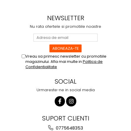
1 plic Mini Adult + 96 g
8 KG
crochete
NEWSLETTER
1 plic Mini Adult + 118
10 KG
Nu rata ofertele si promotiile noastre
g crochete
1 PAHAR DOZAJ = 240 ML = 77
G
Vreau sa primesc newsletter cu promotiile
magazinului. Afla mai multe in
Politica de
Confidentialitate
SOCIAL
Urmareste-ne in social media
SUPORT CLIENTI
0775648353