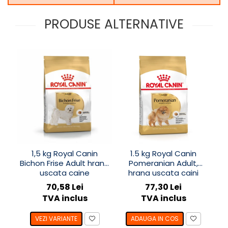
PRODUSE ALTERNATIVE
1,5 kg Royal Canin
1.5 kg Royal Canin
Bichon Frise Adult hrana
Pomeranian Adult,
uscata caine
hrana uscata caini
ca
70,58 Lei
77,30 Lei
TVA inclus
TVA inclus
VEZI VARIANTE
ADAUGA IN COS