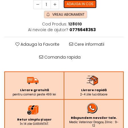
ADAUGA IN COS
VREAU ABONAMENT
Cod Produs:
128010
Ai nevoie de ajutor?
0775648353
Adauga la Favorite
Cere informatii
Comanda rapida
Livrare gratuită
Livrare rapidă
pentru comenzi peste 499 lei
2-4 zile lucrătoare
Răspundem nevoilor tale.
Retur simplu și ușor
Medic Veterinar Dragoș Zilnic : 9-
În 14 zile GARANTAT.
12