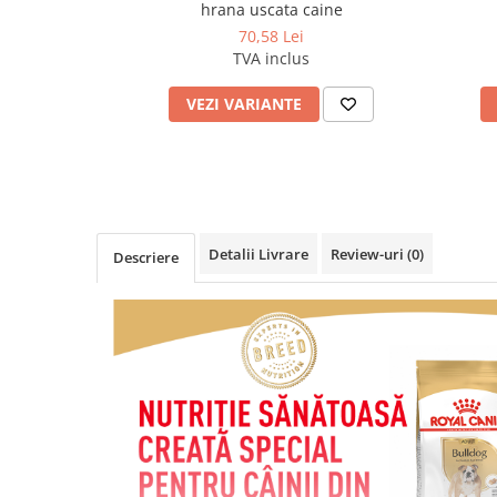
hrana uscata caine
70,58 Lei
TVA inclus
VEZI VARIANTE
Detalii Livrare
Review-uri
(0)
Descriere