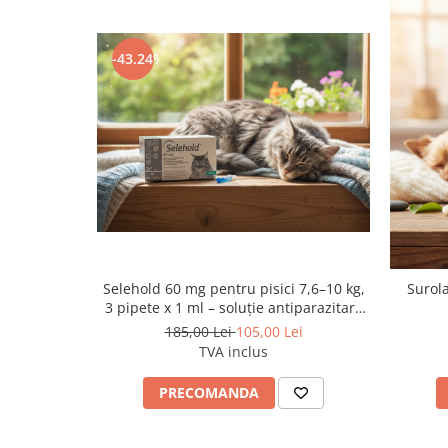
Crocheta ROYAL CANIN® Bulldog Adult este adaptată spec
particularităților rasei Bulldog. Deoarece această rasă se c
-43.24%
și maxilarul superior mai scurt decât cel inferior, dimensiu
special adaptate pentru a facilita prehensiunea. Mai mult,
masticația riguroasă, împiedicând câinele să înghită hrana
La ROYAL CANIN® ne-am angajat să oferim cele mai precise 
cerințelor animalului dumneavoastră de companie. Toate 
unui proces amplu de control al calității pentru a garanta 
și pentru a răspunde cerințelor nutriționale specifice și stilu
dumneavoastră. Aceasta înseamnă că, atunci când câinele
ROYAL CANIN® Bulldog Adult, el beneficiază de o formulă 
echilibrată.
Selehold 60 mg pentru pisici 7,6–10 kg,
Surola
COMPOZIŢIE: orez, proteine de carne de pasăre deshidratat
3 pipete x 1 ml – soluție antiparazitară
grâu*, proteine animale hidrolizate, proteine de carne de 
spot-on
185,00 Lei
105,00 Lei
sfeclă, fibre vegetale, săruri minerale, ulei de soia, ulei de
TVA inclus
oligozaharide), glucozamină obţinută prin fermentaţie, făină 
(sursă de condroitină).
PRECOMANDA
ADITIVI (pe kg): Aditivi nutriţionali: Vitamina A: 30000 UI, V
48 mg, Iod (3b201, 3b202): 4,8 mg, Cupru (3b405, 3b406): 