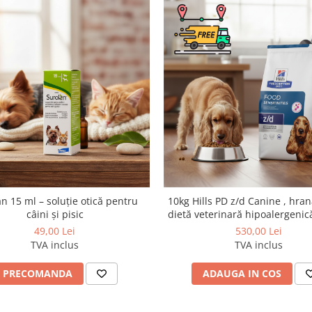
ial pentru a corespunde
aracterizează prin nasul aplatizat
nea și forma crochetelor au fost
 textura crochetelor încurajează
 prea repede.
soluții nutriționale adaptate
produsele noastre sunt supuse
calitatea optimă a hranei, precum
lui de viață al câinelui
 dumneavoastră este hrănit cu
nutrițională completă și
n 15 ml – soluție otică pentru
10kg Hills PD z/d Canine , hra
ă, grăsimi animale, gluten de
câini și pisic
dietă veterinară hipoalergenic
porc deshidratată, pulpă de
câini
49,00 Lei
530,00 Lei
 peşte, drojdii (sursă de mano-
TVA inclus
TVA inclus
din crăiţe, cartilaj hidrolizat
PRECOMANDA
ADAUGA IN COS
itamina D3: 812 UI, Fier (3b103):
15 mg, Mangan (3b502, 3b504): 62