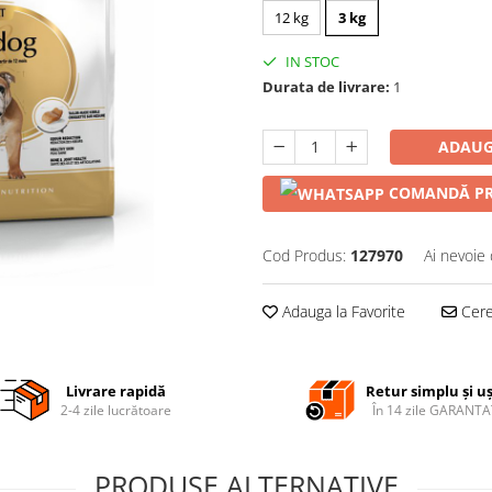
12 kg
3 kg
IN STOC
Durata de livrare:
1
ADAUG
COMANDĂ PR
Cod Produs:
127970
Ai nevoie 
Adauga la Favorite
Cere 
Livrare rapidă
Retur simplu și u
2-4 zile lucrătoare
În 14 zile GARANTA
PRODUSE ALTERNATIVE