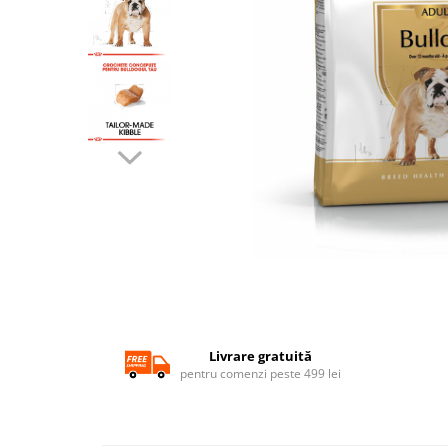
SUPLIMENTE
Suport Articular
Suport Digestiv
Distribuie
pe
Facebook
Livrare gratuită
pentru comenzi peste 499 lei