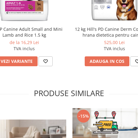
 SP Canine Adult Small and Mini
12 kg Hill's PD Canine Derm C
Lamb and Rice 1.5 kg
hrana dietetica pentru cai
probleme dermatologic
de la 16,29 Lei
525,00 Lei
TVA inclus
TVA inclus
VEZI VARIANTE
ADAUGA IN COS
PRODUSE SIMILARE
-15%