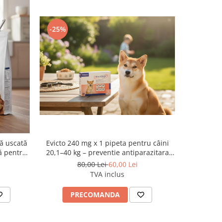
-25%
-37.5%
Evicto 240 mg x 1 pipeta pentru câini
nă uscată
Ataxxa 25
20,1–40 kg – preventie antiparazitara
ă pentru
antiparazi
interna și externa cu selamectină
80,00 Lei
60,00 Lei
TVA inclus
PRECOMANDA
AD