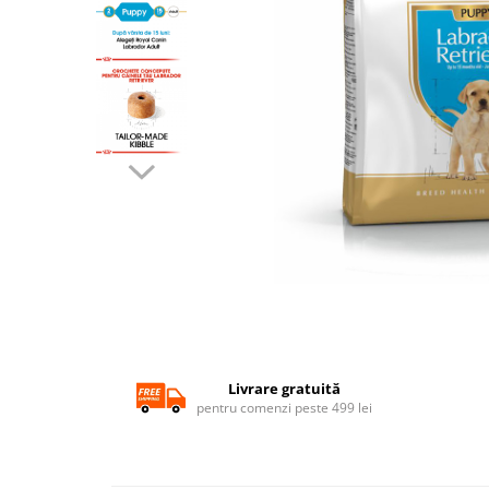
SUPLIMENTE
Suport Articular
Suport Digestiv
Distribuie
pe
Facebook
Livrare gratuită
pentru comenzi peste 499 lei