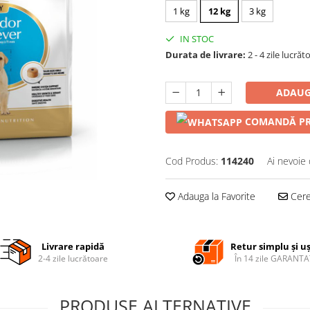
1 kg
12 kg
3 kg
IN STOC
Durata de livrare:
2 - 4 zile lucrăt
ADAUG
COMANDĂ PR
Cod Produs:
114240
Ai nevoie 
Adauga la Favorite
Cere 
Livrare rapidă
Retur simplu și u
2-4 zile lucrătoare
În 14 zile GARANTA
PRODUSE ALTERNATIVE