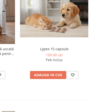
Evicto 24
nă uscată
Lypex 15 capsule
20,1–40 k
ă pentru
150,00 Lei
interna
TVA inclus
P
ADAUGA IN COS