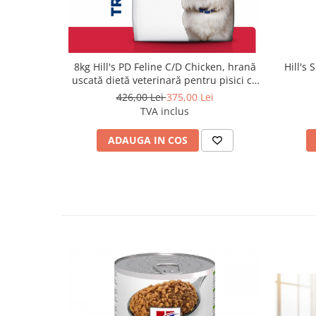
8kg Hill's PD Feline C/D Chicken, hrană
Hill's
uscată dietă veterinară pentru pisici cu
probleme urinare
426,00 Lei
375,00 Lei
TVA inclus
ADAUGA IN COS