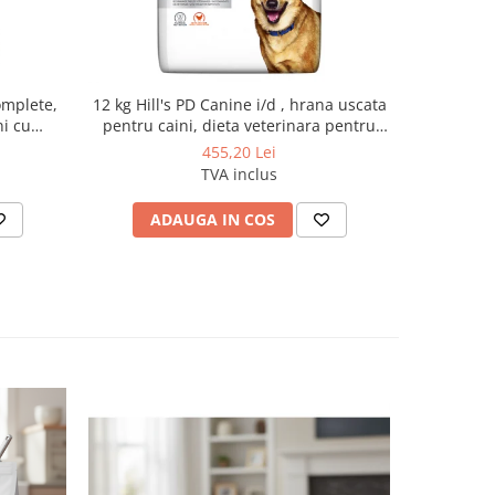
omplete,
12 kg Hill's PD Canine i/d , hrana uscata
12kg Hil
ni cu
pentru caini, dieta veterinara pentru
Mobility, 
e
caini cu probleme digestive
pentru c
455,20 Lei
TVA inclus
ADAUGA IN COS
AD
-25%