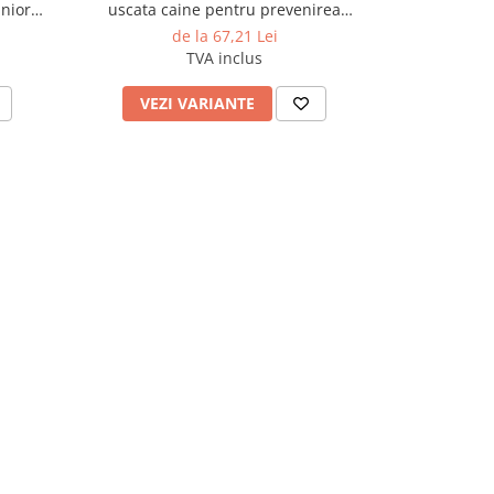
nior
uscata caine pentru prevenirea
iritatiilor pielii, 8 kg
de la 67,21 Lei
d
TVA inclus
VEZI VARIANTE
VEZI