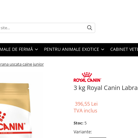
MALE DE FERMĂ
PENTRU ANIMALE EXOTICE
CABINET VET
rana uscata caine junior
3 kg Royal Canin Labra
396,55 Lei
TVA inclus
Stoc:
5
Variante
: