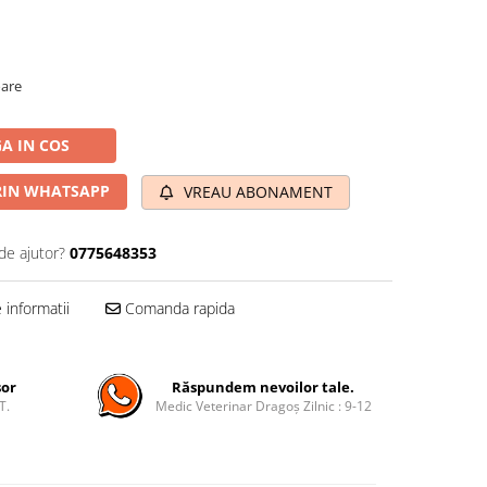
oare
A IN COS
IN WHATSAPP
VREAU ABONAMENT
de ajutor?
0775648353
informatii
Comanda rapida
șor
Răspundem nevoilor tale.
T.
Medic Veterinar Dragoș Zilnic : 9-12