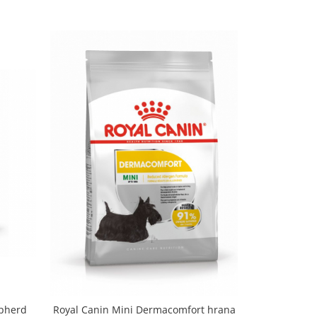
epherd
Royal Canin Mini Dermacomfort hrana
3 kg Royal C