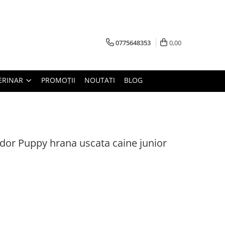
0775648353
0,00
ERINAR
PROMOȚII
NOUTATI
BLOG
dor Puppy hrana uscata caine junior