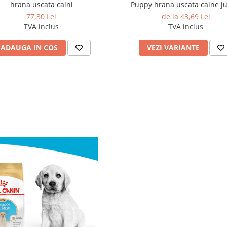
hrana uscata caini
Puppy hrana uscata caine ju
Ciobanesc German
77,30 Lei
de la 43,69 Lei
TVA inclus
TVA inclus
ADAUGA IN COS
VEZI VARIANTE