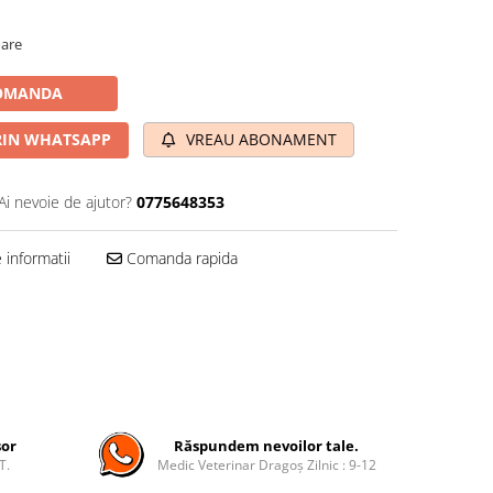
oare
OMANDA
IN WHATSAPP
VREAU ABONAMENT
Ai nevoie de ajutor?
0775648353
informatii
Comanda rapida
șor
Răspundem nevoilor tale.
T.
Medic Veterinar Dragoș Zilnic : 9-12