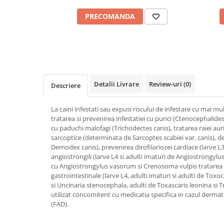
PRECOMANDA
Detalii Livrare
Review-uri
(0)
Descriere
La caini infestati sau expusi riscului de infestare cu mai mu
tratarea si prevenirea infestatiei cu purici (Ctenocephalides 
cu paduchi malofagi (Trichodectes canis), tratarea raiei auri
sarcoptice (determinata de Sarcoptes scabiei var. canis),
Demodex canis), prevenirea dirofilariozei cardiace (larve L3 s
angiostrongili (larve L4 si adulti imaturi de Angiostrongylu
cu Angiostrongylus vasorum si Crenosoma vulpis tratarea 
gastrointestinale (larve L4, adulti imaturi si adulti de To
si Uncinaria stenocephala, adulti de Toxascaris leonina si Tr
utilizat concomitent cu medicatia specifica in cazul dermati
(FAD).