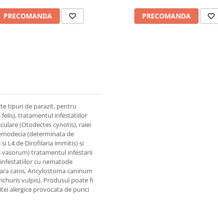
PRECOMANDA
PRECOMANDA
lte tipuri de parazit, pentru
felis), tratamentul infestatiilor
culare (Otodectes cynotis), raiei
 demodecia (determinata de
i L4 de Dirofilaria immitis) si
s vasorum) tratamentul infestarii
infestatiilor cu nematode
xocara canis, Ancylostoma caninum
ichuris vulpis). Produsul poate fi
tei alergice provocata de purici