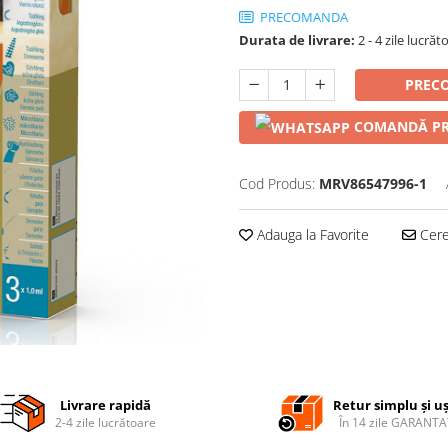
PRECOMANDA
Durata de livrare:
2 - 4 zile lucrăt
PREC
COMANDĂ PR
Cod Produs:
MRV86547996-1
Adauga la Favorite
Cere 
Livrare rapidă
Retur simplu și u
2-4 zile lucrătoare
În 14 zile GARANTA