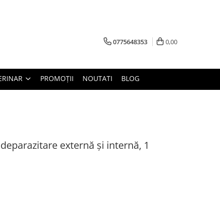
0775648353
0,00
ERINAR
PROMOȚII
NOUTATI
BLOG
deparazitare externă și internă, 1