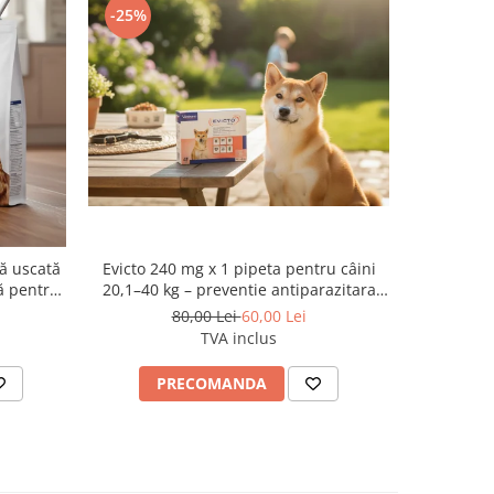
-25%
-37.5%
Evicto 240 mg x 1 pipeta pentru câini
nă uscată
Ataxxa 25
20,1–40 kg – preventie antiparazitara
ă pentru
antiparazi
interna și externa cu selamectină
80,00 Lei
60,00 Lei
TVA inclus
PRECOMANDA
AD