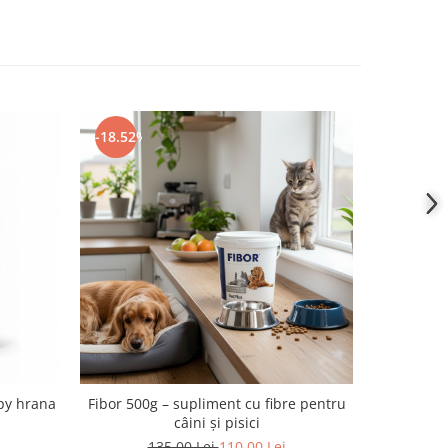
-18.52%
-42.58%
py hrana
Fibor 500g – supliment cu fibre pentru
WeDerm 60
câini și pisici
piel
135,00 Lei
110,00 Lei