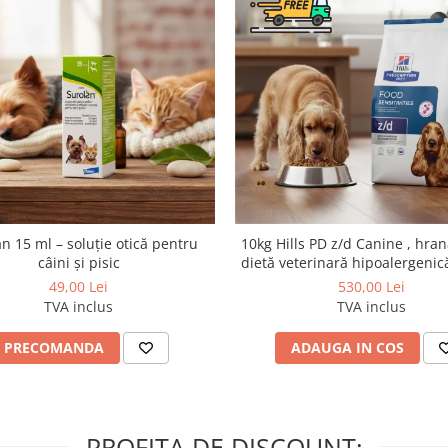
n 15 ml – soluție otică pentru
10kg Hills PD z/d Canine , hra
câini și pisic
dietă veterinară hipoalergenic
câini
49,00 Lei
530,00 Lei
TVA inclus
TVA inclus
PRECOMANDA
ADAUGA IN COS
PROFITA DE DISCOUNT: