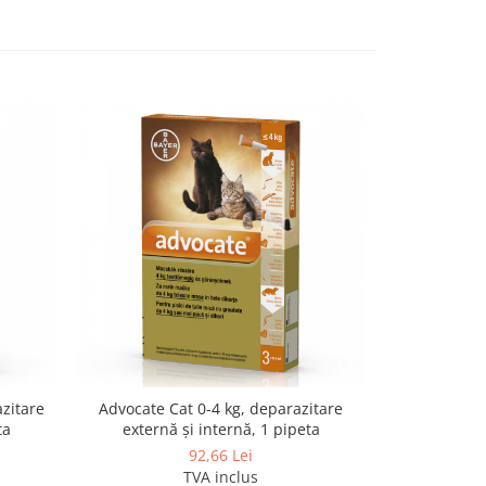
zitare
Advocate Cat 0-4 kg, deparazitare
Advocate D
ta
externă și internă, 1 pipeta
externă
92,66 Lei
TVA inclus