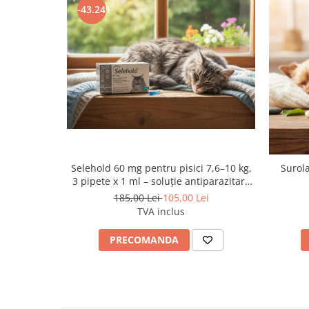
-43.24%
Selehold 60 mg pentru pisici 7,6–10 kg,
Surola
3 pipete x 1 ml – soluție antiparazitară
spot-on
185,00 Lei
105,00 Lei
TVA inclus
PRECOMANDA