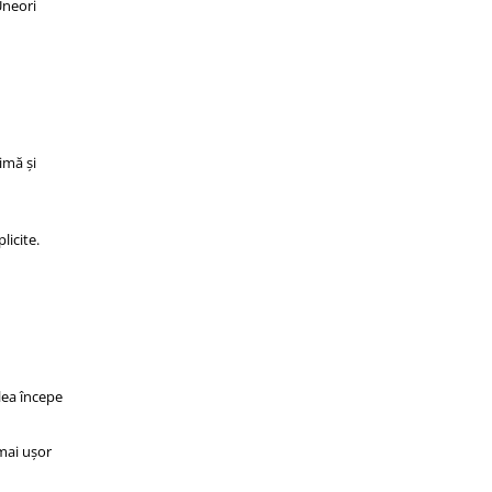
Uneori
imă și
licite.
lea începe
mai ușor