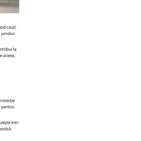
ând cauți
un produs
ntribui la
De aceea,
protecție
t pentru
iește într-
rezolvă