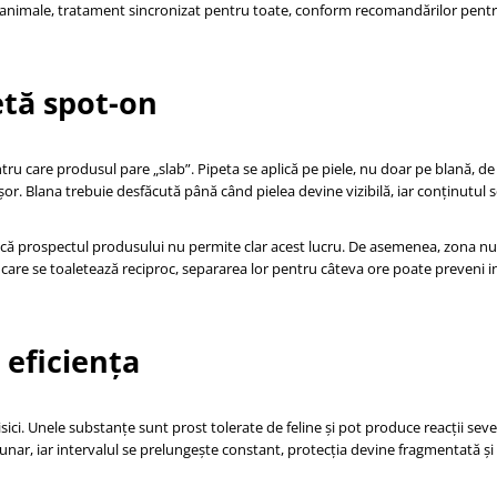
te animale, tratament sincronizat pentru toate, conform recomandărilor pentr
etă spot-on
ru care produsul pare „slab”. Pipeta se aplică pe piele, nu doar pe blană, de 
șor. Blana trebuie desfăcută până când pielea devine vizibilă, iar conținutul 
dacă prospectul produsului nu permite clar acest lucru. De asemenea, zona nu
i care se toaletează reciproc, separarea lor pentru câteva ore poate preveni 
 eficiența
isici. Unele substanțe sunt prost tolerate de feline și pot produce reacții sev
unar, iar intervalul se prelungește constant, protecția devine fragmentată și 