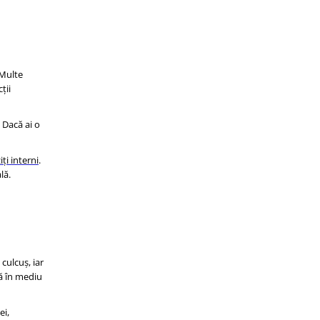
 Multe
ții
 Dacă ai o
iți interni
.
lă.
culcuș, iar
ță în mediu
ei,