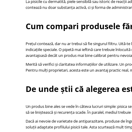
La pisicile cu dermatită, piele sensibilă sau istoric de reacți
contează nu doar substanța activă, ci și forma de administrare
Cum compari produsele făr
Prețul contează, dar nu ar trebui să fie singurul filtru. Uită-t
indicațiile speciale. O pipetă mai ieftină care trebuie înlocu
avantajoasă decât un produs mai bine calibrat pentru nevoia 
Merită să verifici și claritatea informațiilor de utilizare. Un 
Pentru mulți proprietari, acesta este un avantaj practic real,
De unde știi că alegerea es
Un produs bine ales se vede în câteva lucruri simple: pisica s
să se liniștească și recurența scade. În paralel, mediul trebuie
Dacă ai nevoie de varietate de antiparazitare, produse de îngri
soluții adaptate profilului pisicii tale. Asta scurtează mult tim