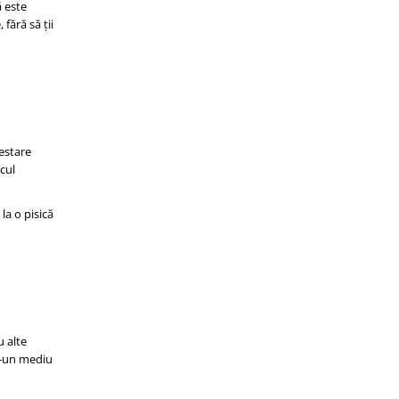
ă este
fără să ții
festare
cul
la o pisică
u alte
tr-un mediu