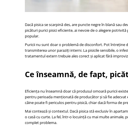
Dacă pisica se scarpină des, are puncte negre în blană sau de
picături purici pisici eficiente, ai nevoie de o alegere potrivit
popular.
Puricii nu sunt doar o problemă de disconfort. Pot întreține der
transmiterea unor paraziți interni. La pisicile sensibile, o i
tratamentul extern trebuie ales corect și aplicat fără improviza
Ce înseamnă, de fapt, picătu
Eficiența nu înseamnă doar că produsul omoară puricii existen
pentru perioada menționată de producător și să fie adecvat e
câine poate fi periculos pentru pisică, chiar dacă forma de pr
Mai contează și contextul. Dacă pisica stă exclusiv în apartamen
o casă cu curte. La fel, într-o locuință cu mai multe animale, 
complet problema.