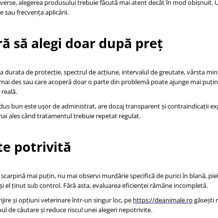
i adverse, alegerea produsului trebuie făcută mai atent decât în mod obișnuit. 
 sau frecvența aplicării.
ă să alegi doar după preț
e la durata de protecție, spectrul de acțiune, intervalul de greutate, vârsta min
ită mai des sau care acoperă doar o parte din problemă poate ajunge mai puțin
reală.
produs bun este ușor de administrat, are dozaj transparent și contraindicații exp
 mai ales când tratamentul trebuie repetat regulat.
te potrivită
e scarpină mai puțin, nu mai observi murdărie specifică de purici în blană, pie
 și el ținut sub control. Fără asta, evaluarea eficienței rămâne incompletă.
jire și opțiuni veterinare într-un singur loc, pe
https://deanimale.ro
găsești 
pul de căutare și reduce riscul unei alegeri nepotrivite.