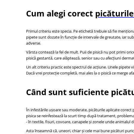
Cum alegi corect
picăturil
Primul criteriu este specia. Pe etichetă trebuie să fie mențion
pipete sunt dozate în funcție de intervale de greutate, iar su
adverse.
Vârsta contează la fel de mult. Puii de pisică nu pot primi ori
pisică gestantă, care alăptează, senior sau cu afecțiuni dermat
Un alt criteriu practic este spectrul de acțiune. Unele pipete v
Dacă vrei protecție completă, mai ales la o pisică ce merge af
Când sunt suficiente picătu
În infestările ușoare sau moderate, picăturile aplicate corect 
pisica se reinfestează la scurt timp după tratament, problema 
- în textile, fisuri, covoare, canapele și zonele unde animalul
Asta înseamnă că, uneori, chiar și cele mai bune picături purici 