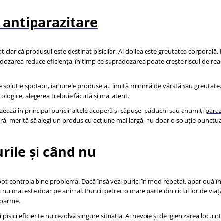
e antiparazitare
at clar că produsul este destinat pisicilor. Al doilea este greutatea corporală.
bdozarea reduce eficiența, în timp ce supradozarea poate crește riscul de reac
ce soluție spot-on, iar unele produse au limită minimă de vârstă sau greutate.
ologice, alegerea trebuie făcută și mai atent.
izează în principal puricii, altele acoperă și căpușe, păduchi sau anumiți
paraz
ară, merită să alegi un produs cu acțiune mai largă, nu doar o soluție punctua
rile și când nu
pot controla bine problema. Dacă însă vezi purici în mod repetat, apar ouă în 
nu mai este doar pe animal. Puricii petrec o mare parte din ciclul lor de via
 doarme.
pisici eficiente nu rezolvă singure situația. Ai nevoie și de igienizarea locuinț