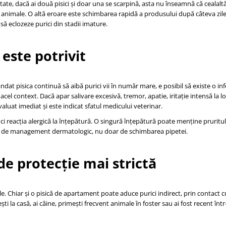
litate, dacă ai două pisici și doar una se scarpină, asta nu înseamnă că cealalt
e animale. O altă eroare este schimbarea rapidă a produsului după câteva zile, 
să eclozeze purici din stadii imature.
este potrivit
dat pisica continuă să aibă purici vii în număr mare, e posibil să existe o in
el context. Dacă apar salivare excesivă, tremor, apatie, iritație intensă la lo
luat imediat și este indicat sfatul medicului veterinar.
, ci reacția alergică la înțepătură. O singură înțepătură poate menține pruritul 
ublat de management dermatologic, nu doar de schimbarea pipetei.
 de protecție mai strictă
ele. Chiar și o pisică de apartament poate aduce purici indirect, prin contact c
ti la casă, ai câine, primești frecvent animale în foster sau ai fost recent în