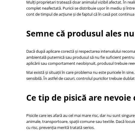
Mulți proprietari tratează doar animalul vizibil afectat. În rea
complet neafectată. Puricii se distribuie ușor în mediu și într
cont de timpul de acțiune și de faptul că în casă pot continua 
Semne că produsul ales nu 
Dacă după aplicare corectă și respectarea intervalului recoman
ambientală puternică sau produsul să nu fie suficient pentru ac
aplicării sau comportament neobișnuit, produsul trebuie reeva
Mai există și situații în care problema nu este puricele în sine
sensibilă. În astfel de cazuri, controlul puricilor trebuie d
Ce tip de pisică are nevoie
Pisicile care ies afară au cel mai mare risc, dar nu sunt singur
animale, transportoare, spații comune sau textile. Dacă locuieș
cu risc, prevenția merită tratată serios.