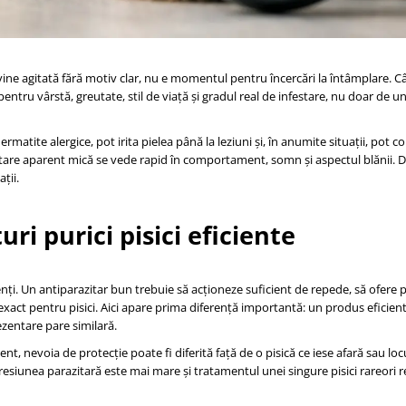
vine agitată fără motiv clar, nu e momentul pentru încercări la întâmplare. C
ă pentru vârstă, greutate, stil de viață și gradul real de infestare, nu doar de 
matite alergice, pot irita pielea până la leziuni și, în anumite situații, pot co
nfestare aparent mică se vede rapid în comportament, somn și aspectul blănii. 
ții.
ri purici pisici eficiente
ți. Un antiparazitar bun trebuie să acționeze suficient de repede, să ofere 
xact pentru pisici. Aici apare prima diferență importantă: un produs eficien
ezentare pare similară.
t, nevoia de protecție poate fi diferită față de o pisică ce iese afară sau locu
presiunea parazitară este mai mare și tratamentul unei singure pisici rareori 