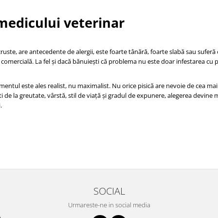
 medicului veterinar
 cruste, are antecedente de alergii, este foarte tânără, foarte slabă sau suferă
comercială. La fel și dacă bănuiești că problema nu este doar infestarea cu pu
tamentul este ales realist, nu maximalist. Nu orice pisică are nevoie de cea m
i de la greutate, vârstă, stil de viață și gradul de expunere, alegerea devine 
.
SOCIAL
Urmareste-ne in social media