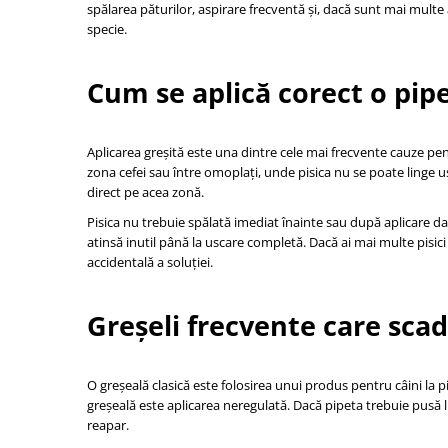
spălarea păturilor, aspirare frecventă și, dacă sunt mai mul
specie.
Cum se aplică corect o pip
Aplicarea greșită este una dintre cele mai frecvente cauze pent
zona cefei sau între omoplați, unde pisica nu se poate linge u
direct pe acea zonă.
Pisica nu trebuie spălată imediat înainte sau după aplicare 
atinsă inutil până la uscare completă. Dacă ai mai multe pisic
accidentală a soluției.
Greșeli frecvente care scad
O greșeală clasică este folosirea unui produs pentru câini la p
greșeală este aplicarea neregulată. Dacă pipeta trebuie pusă l
reapar.