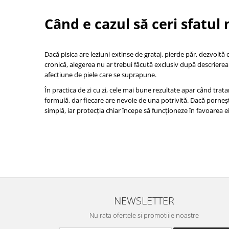
Când e cazul să ceri sfatul
Dacă pisica are leziuni extinse de grataj, pierde păr, dezvoltă
cronică, alegerea nu ar trebui făcută exclusiv după descrierea 
afecțiune de piele care se suprapune.
În practica de zi cu zi, cele mai bune rezultate apar când tra
formulă, dar fiecare are nevoie de una potrivită. Dacă porneșt
simplă, iar protecția chiar începe să funcționeze în favoarea ei
NEWSLETTER
Nu rata ofertele si promotiile noastre