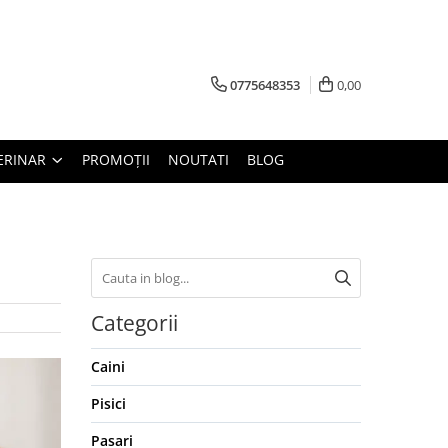
0775648353
0,00
ERINAR
PROMOȚII
NOUTATI
BLOG
Categorii
Caini
Pisici
Pasari