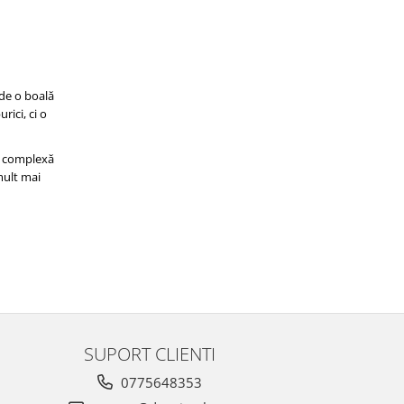
 de o boală
rici, ci o
ai complexă
mult mai
SUPORT CLIENTI
0775648353