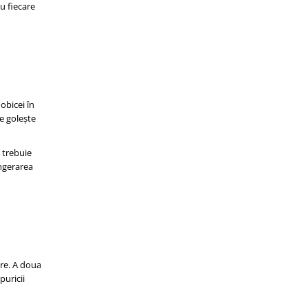
u fiecare
obicei în
se golește
 trebuie
ingerarea
ere. A doua
puricii