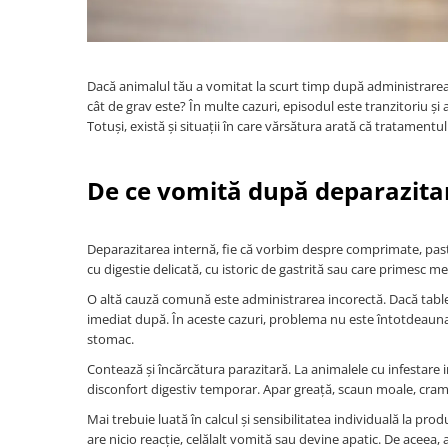
Dacă animalul tău a vomitat la scurt timp după administrarea 
cât de grav este? În multe cazuri, episodul este tranzitoriu și 
Totuși, există și situații în care vărsătura arată că tratamentu
De ce vomită după deparazitar
Deparazitarea internă, fie că vorbim despre comprimate, pastă 
cu digestie delicată, cu istoric de gastrită sau care primesc 
O altă cauză comună este administrarea incorectă. Dacă tablet
imediat după. În aceste cazuri, problema nu este întotdeauna 
stomac.
Contează și încărcătura parazitară. La animalele cu infestare i
disconfort digestiv temporar. Apar greață, scaun moale, cramp
Mai trebuie luată în calcul și sensibilitatea individuală la pro
are nicio reacție, celălalt vomită sau devine apatic. De aceea,