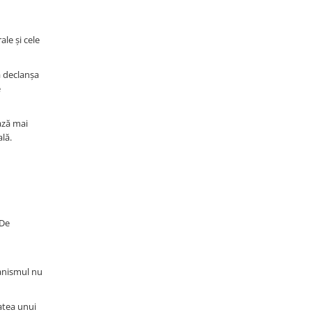
ale și cele
a declanșa
e
ază mai
lă.
 De
ganismul nu
atea unui