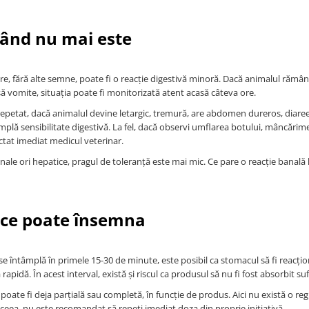
când nu mai este
e, fără alte semne, poate fi o reacție digestivă minoră. Dacă animalul rămâne
ă vomite, situația poate fi monitorizată atent acasă câteva ore.
epetat, dacă animalul devine letargic, tremură, are abdomen dureros, diare
lă sensibilitate digestivă. La fel, dacă observi umflarea botului, mâncărime
actat imediat medicul veterinar.
nale ori hepatice, pragul de toleranță este mai mic. Ce pare o reacție banală 
i ce poate însemna
e întâmplă în primele 15-30 de minute, este posibil ca stomacul să fi reacțio
rapidă. În acest interval, există și riscul ca produsul să nu fi fost absorbit suf
oate fi deja parțială sau completă, în funcție de produs. Aici nu există o reg
ceea, nu este recomandat să repeți imediat doza din proprie inițiativă.