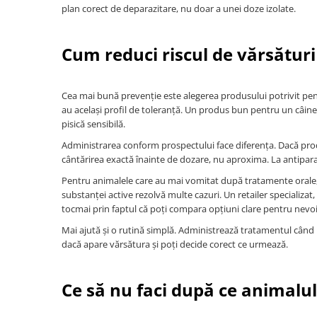
plan corect de deparazitare, nu doar a unei doze izolate.
Cum reduci riscul de vărsătur
Cea mai bună prevenție este alegerea produsului potrivit pentr
au același profil de toleranță. Un produs bun pentru un câin
pisică sensibilă.
Administrarea conform prospectului face diferența. Dacă prod
cântărirea exactă înainte de dozare, nu aproxima. La antiparaz
Pentru animalele care au mai vomitat după tratamente orale, 
substanței active rezolvă multe cazuri. Un retailer specializat,
tocmai prin faptul că poți compara opțiuni clare pentru nevoi 
Mai ajută și o rutină simplă. Administrează tratamentul când 
dacă apare vărsătura și poți decide corect ce urmează.
Ce să nu faci după ce animalu