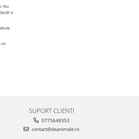
n. Nu
 decât o
rebuie
e un
SUPORT CLIENTI
0775648353
contact@deanimale.ro