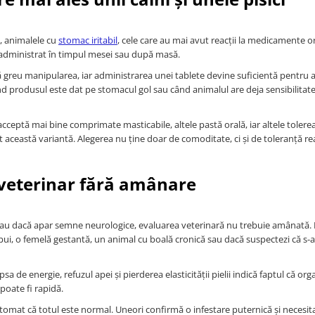
i, animalele cu
stomac iritabil
, cele care au mai avut reacții la medicamente or
 administrat în timpul mesei sau după masă.
ă greu manipularea, iar administrarea unei tablete devine suficientă pentru 
ând produsul este dat pe stomacul gol sau când animalul are deja sensibilitat
acceptă mai bine comprimate masticabile, altele pastă orală, iar altele tolere
t această variantă. Alegerea nu ține doar de comoditate, ci și de toleranță rea
 veterinar fără amânare
 sau dacă apar semne neurologice, evaluarea veterinară nu trebuie amânată.
ui, o femelă gestantă, un animal cu boală cronică sau dacă suspectezi că s-a
sa de energie, refuzul apei și pierderea elasticității pielii indică faptul că or
oate fi rapidă.
tomat că totul este normal. Uneori confirmă o infestare puternică și necesit