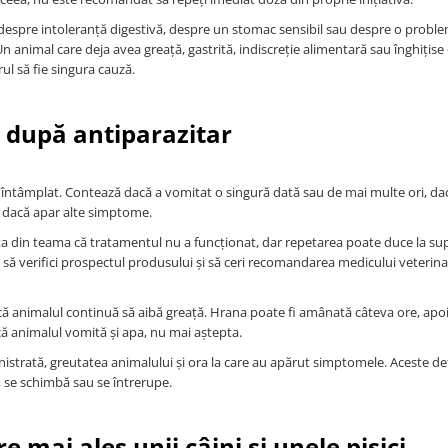
a despre intoleranță digestivă, despre un stomac sensibil sau despre o probl
Un animal care deja avea greață, gastrită, indiscreție alimentară sau înghițise
ul să fie singura cauză.
t după antiparazitar
-a întâmplat. Contează dacă a vomitat o singură dată sau de mai multe ori, da
și dacă apar alte simptome.
ta din teama că tratamentul nu a funcționat, dar repetarea poate duce la s
e să verifici prospectul produsului și să ceri recomandarea medicului veterina
dacă animalul continuă să aibă greață. Hrana poate fi amânată câteva ore, apo
ă animalul vomită și apa, nu mai aștepta.
istrată, greutatea animalului și ora la care au apărut simptomele. Aceste det
ă, se schimbă sau se întrerupe.
mai ales unii câini și unele pisici