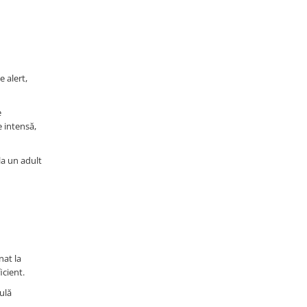
 alert,
e
 intensă,
la un adult
nat la
icient.
ulă