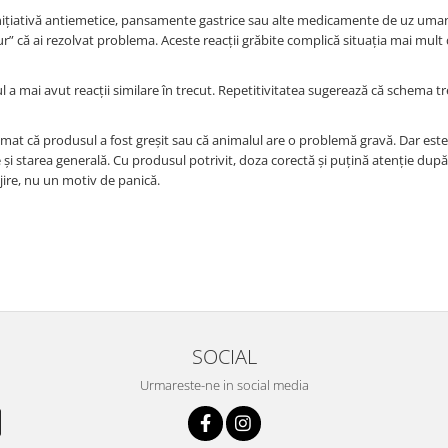
ițiativă antiemetice, pansamente gastrice sau alte medicamente de uz uma
igur” că ai rezolvat problema. Aceste reacții grăbite complică situația mai mult
 a mai avut reacții similare în trecut. Repetitivitatea sugerează că schema t
t că produsul a fost greșit sau că animalul are o problemă gravă. Dar est
te și starea generală. Cu produsul potrivit, doza corectă și puțină atenție după
ire, nu un motiv de panică.
SOCIAL
Urmareste-ne in social media