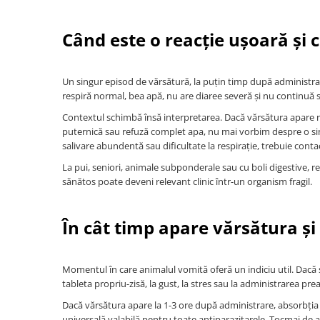
Când este o reacție ușoară și 
Un singur episod de vărsătură, la puțin timp după administrar
respiră normal, bea apă, nu are diaree severă și nu continuă s
Contextul schimbă însă interpretarea. Dacă vărsătura apare r
puternică sau refuză complet apa, nu mai vorbim despre o simp
salivare abundentă sau dificultate la respirație, trebuie cont
La pui, seniori, animale subponderale sau cu boli digestive, re
sănătos poate deveni relevant clinic într-un organism fragil.
În cât timp apare vărsătura ș
Momentul în care animalul vomită oferă un indiciu util. Dacă s
tableta propriu-zisă, la gust, la stres sau la administrarea prea 
Dacă vărsătura apare la 1-3 ore după administrare, absorbția p
universală valabilă pentru toate antiparazitarele. Tocmai de a