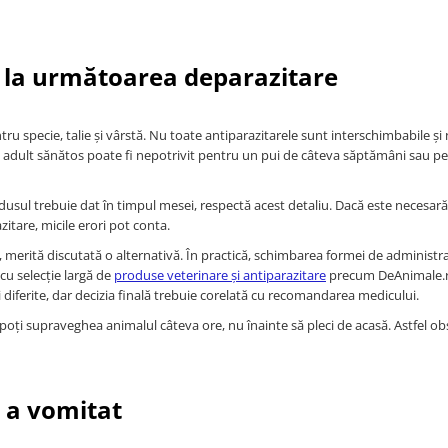
i la următoarea deparazitare
u specie, talie și vârstă. Nu toate antiparazitarele sunt interschimbabile și
e adult sănătos poate fi nepotrivit pentru un pui de câteva săptămâni sau p
usul trebuie dat în timpul mesei, respectă acest detaliu. Dacă este necesară
itare, micile erori pot conta.
merită discutată o alternativă. În practică, schimbarea formei de administr
 cu selecție largă de
produse veterinare și antiparazitare
precum DeAnimale.r
diferite, dar decizia finală trebuie corelată cu recomandarea medicului.
poți supraveghea animalul câteva ore, nu înainte să pleci de acasă. Astfel ob
l a vomitat