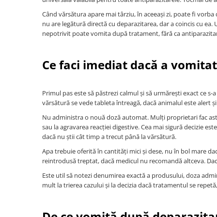
Când vărsătura apare mai târziu, în aceeași zi, poate fi vorb
nu are legătură directă cu deparazitarea, dar a coincis cu ea. 
nepotrivit poate vomita după tratament, fără ca antiparazitar
Ce faci imediat dacă a vomita
Primul pas este să păstrezi calmul și să urmărești exact ce s
vărsătură se vede tableta întreagă, dacă animalul este alert 
Nu administra o nouă doză automat. Mulți proprietari fac as
sau la agravarea reacției digestive. Cea mai sigură decizie est
dacă nu știi cât timp a trecut până la vărsătură.
Apa trebuie oferită în cantități mici și dese, nu în bol mare 
reintrodusă treptat, dacă medicul nu recomandă altceva. Dac
Este util să notezi denumirea exactă a produsului, doza admin
mult la trierea cazului și la decizia dacă tratamentul se repet
De ce vomită după deparazitare 