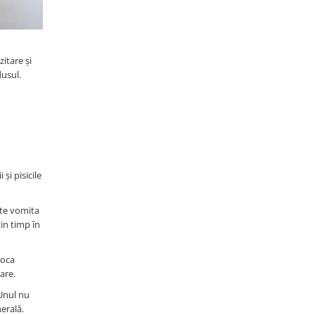
itare și
dusul.
și pisicile
ate vomita
in timp în
voca
are.
 Unul nu
erală.