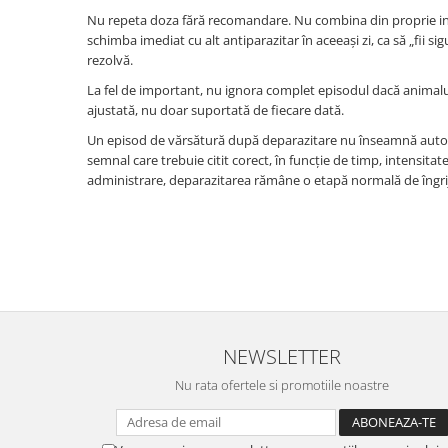
Nu repeta doza fără recomandare. Nu combina din proprie in
schimba imediat cu alt antiparazitar în aceeași zi, ca să „fii s
rezolvă.
La fel de important, nu ignora complet episodul dacă animalul
ajustată, nu doar suportată de fiecare dată.
Un episod de vărsătură după deparazitare nu înseamnă automa
semnal care trebuie citit corect, în funcție de timp, intensita
administrare, deparazitarea rămâne o etapă normală de îngrij
NEWSLETTER
Nu rata ofertele si promotiile noastre