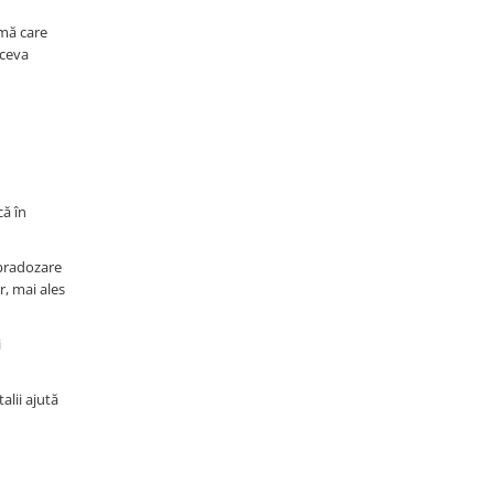
emă care
 ceva
că în
upradozare
r, mai ales
i
alii ajută