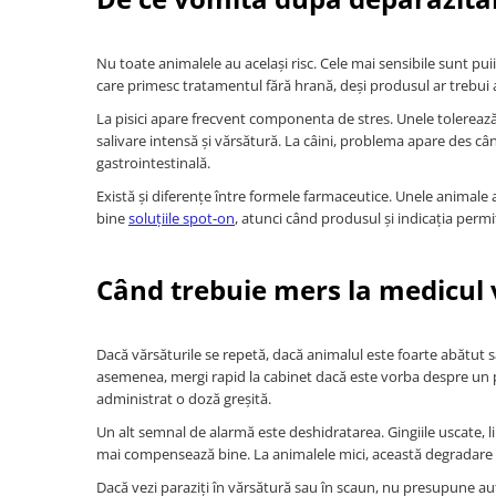
Nu toate animalele au același risc. Cele mai sensibile sunt pui
care primesc tratamentul fără hrană, deși produsul ar trebui
La pisici apare frecvent componenta de stres. Unele tolereaz
salivare intensă și vărsătură. La câini, problema apare des c
gastrointestinală.
Există și diferențe între formele farmaceutice. Unele animale 
bine
soluțiile spot-on
, atunci când produsul și indicația permi
Când trebuie mers la medicul
Dacă vărsăturile se repetă, dacă animalul este foarte abătut
asemenea, mergi rapid la cabinet dacă este vorba despre un p
administrat o doză greșită.
Un alt semnal de alarmă este deshidratarea. Gingiile uscate, lip
mai compensează bine. La animalele mici, această degradare p
Dacă vezi paraziți în vărsătură sau în scaun, nu presupune au