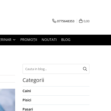
0775648353
0,00
ERINAR
PROMOȚII
NOUTATI
BLOG
Categorii
Caini
Pisici
Pasari