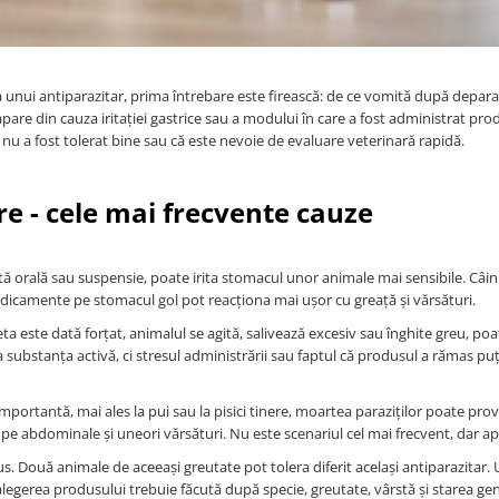
unui antiparazitar, prima întrebare este firească: de ce vomită după deparaz
apare din cauza iritației gastrice sau a modului în care a fost administrat pro
l nu a fost tolerat bine sau că este nevoie de evaluare veterinară rapidă.
e - cele mai frecvente cauze
orală sau suspensie, poate irita stomacul unor animale mai sensibile. Câinii 
medicamente pe stomacul gol pot reacționa mai ușor cu greață și vărsături.
a este dată forțat, animalul se agită, salivează excesiv sau înghite greu, po
substanța activă, ci stresul administrării sau faptul că produsul a rămas puț
mportantă, mai ales la pui sau la pisici tinere, moartea paraziților poate pro
e abdominale și uneori vărsături. Nu este scenariul cel mai frecvent, dar ap
dus. Două animale de aceeași greutate pot tolera diferit același antiparazitar.
 alegerea produsului trebuie făcută după specie, greutate, vârstă și starea gen