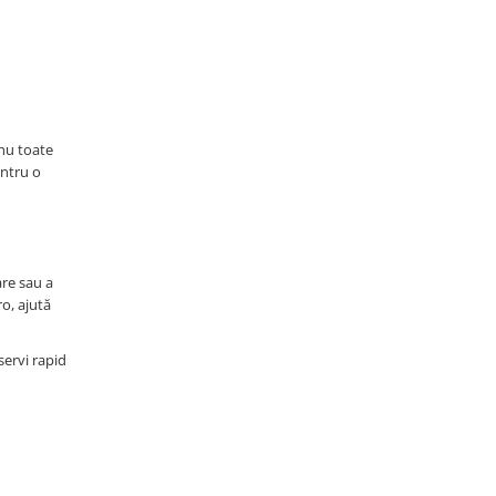
 nu toate
entru o
are sau a
o, ajută
servi rapid