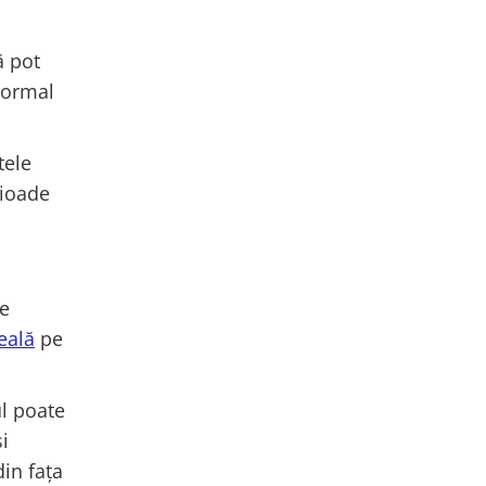
ă pot
normal
tele
rioade
te
eală
pe
l poate
i
din fața