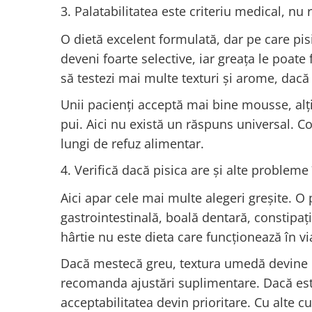
3. Palatabilitatea este criteriu medical, nu 
O dietă excelent formulată, dar pe care pis
deveni foarte selective, iar greața le poat
să testezi mai multe texturi și arome, dac
Unii pacienți acceptă mai bine mousse, alții
pui. Aici nu există un răspuns universal. 
lungi de refuz alimentar.
4. Verifică dacă pisica are și alte probleme 
Aici apar cele mai multe alegeri greșite. O p
gastrointestinală, boală dentară, constipaț
hârtie nu este dieta care funcționează în vi
Dacă mestecă greu, textura umedă devine m
recomanda ajustări suplimentare. Dacă este
acceptabilitatea devin prioritare. Cu alte c