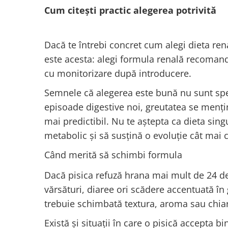
Cum citești practic alegerea potrivită
Dacă te întrebi concret cum alegi dieta rena
este acesta: alegi formula renală recomand
cu monitorizare după introducere.
Semnele că alegerea este bună nu sunt spec
episoade digestive noi, greutatea se mențin
mai predictibil. Nu te aștepta ca dieta singu
metabolic și să susțină o evoluție cât mai 
Când merită să schimbi formula
Dacă pisica refuză hrana mai mult de 24 
vărsături, diaree ori scădere accentuată în 
trebuie schimbată textura, aroma sau chiar
Există și situații în care o pisică accepta b