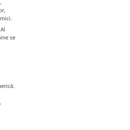
,
or,
mici.
 Al
bine se
erică.
i
,