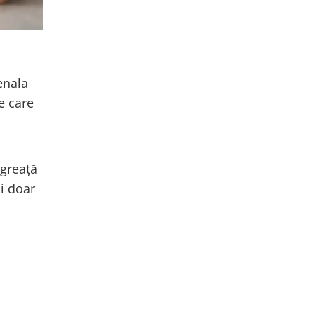
enala
e care
,
 greață
ci doar