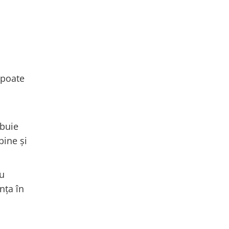
 poate
ebuie
bine și
au
nța în