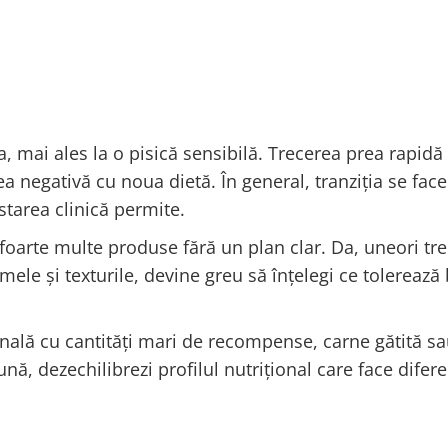
, mai ales la o pisică sensibilă. Trecerea prea rapidă
ea negativă cu noua dietă. În general, tranziția se face
starea clinică permite.
 foarte multe produse fără un plan clar. Da, uneori tr
mele și texturile, devine greu să înțelegi ce tolerează 
enală cu cantități mari de recompense, carne gătită s
nă, dezechilibrezi profilul nutrițional care face difere