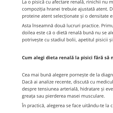
La o pisică cu afectare renală, rinichii nu 
compoziția hranei trebuie ajustată atent. Di
proteine atent selecționate și o densitate 
Asta înseamnă două lucruri practice. Primul
doilea este că o dietă renală bună nu se a
potrivește cu stadiul bolii, apetitul pisicii
Cum alegi dieta renală la pisici fără să 
Cea mai bună alegere pornește de la diagn
Dacă ai analize recente, discută cu medicul 
despre tensiunea arterială, hidratare și ev
greața sau pierderea masei musculare.
În practică, alegerea se face uitându-te la câ