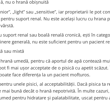
lă, nu o hrană obișnuită
ior”, „light” sau „sensitive”, iar proprietarii le pot c
 pentru suport renal. Nu este același lucru cu hrana 
 vârstă.
 suport renal sau boală renală cronică, ești în catego
nere generală, nu este suficient pentru un pacient re
tă sau mixtă
e hrană umedă, pentru că aportul de apă contează mul
 pot fi mai ușor acceptate de o pisică cu apetit scăzut. 
poate face diferența la un pacient mofturos.
ntru unele pisici, al acceptabilității. Dacă pisica ta r
 mai bună decât o hrană nepotrivită. În multe cazuri,
umed pentru hidratare și palatabilitate, uscat pentru