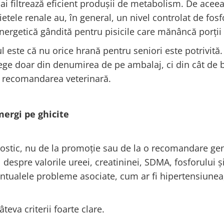
mai filtrează eficient produșii de metabolism. De aceea
etele renale au, în general, un nivel controlat de fosf
energetică gândită pentru pisicile care mănâncă porții 
 este că nu orice hrană pentru seniori este potrivită.
lege doar din denumirea de pe ambalaj, ci din cât de 
 și recomandarea veterinară.
mergi pe ghicite
ostic, nu de la promoție sau de la o recomandare gen
despre valorile ureei, creatininei, SDMA, fosforului ș
entualele probleme asociate, cum ar fi hipertensiunea
teva criterii foarte clare.