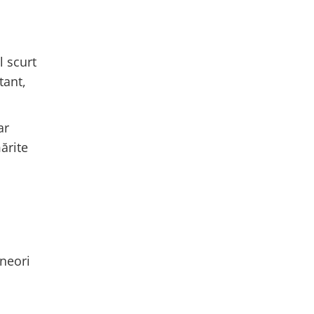
l scurt
tant,
ar
ărite
Uneori