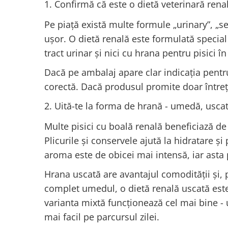
1. Confirmă că este o dietă veterinară rena
Pe piață există multe formule „urinary”, „sen
ușor. O dietă renală este formulată special
tract urinar și nici cu hrana pentru pisici în
Dacă pe ambalaj apare clar indicația pentru
corectă. Dacă produsul promite doar întreți
2. Uită-te la forma de hrană - umedă, usca
Multe pisici cu boală renală beneficiază d
Plicurile și conservele ajută la hidratare și
aroma este de obicei mai intensă, iar asta 
Hrana uscată are avantajul comodității și, pe
complet umedul, o dietă renală uscată este
varianta mixtă funcționează cel mai bine - 
mai facil pe parcursul zilei.