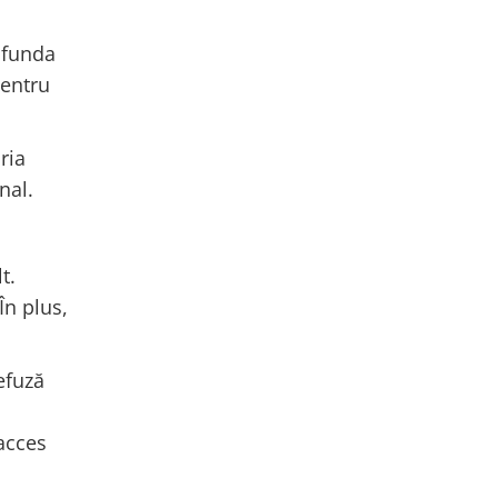
onfunda
pentru
ria
nal.
t.
În plus,
efuză
 acces