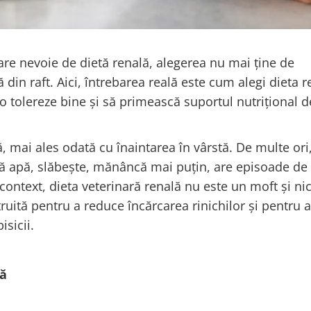
are nevoie de dietă renală, alegerea nu mai ține de
din raft. Aici, întrebarea reală este cum alegi dieta r
 o tolereze bine și să primească suportul nutrițional d
ă, mai ales odată cu înaintarea în vârstă. De multe ori
ă apă, slăbește, mănâncă mai puțin, are episoade de
context, dieta veterinară renală nu este un moft și ni
uită pentru a reduce încărcarea rinichilor și pentru a
isicii.
lă