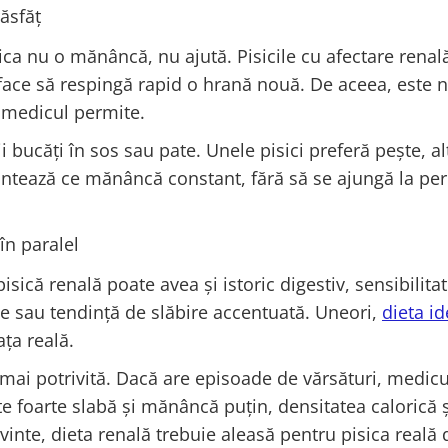
răsfăț
ica nu o mănâncă, nu ajută. Pisicile cu afectare renal
e face să respingă rapid o hrană nouă. De aceea, este 
ă medicul permite.
 bucăți în sos sau pate. Unele pisici preferă pește, al
Contează ce mănâncă constant, fără să se ajungă la pe
în paralel
isică renală poate avea și istoric digestiv, sensibilita
ie sau tendință de slăbire accentuată. Uneori,
dieta id
ața reală.
ai potrivită. Dacă are episoade de vărsături, medicu
 foarte slabă și mănâncă puțin, densitatea calorică ș
uvinte, dieta renală trebuie aleasă pentru pisica reală 