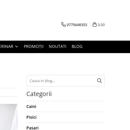
0775648353
0,00
ERINAR
PROMOȚII
NOUTATI
BLOG
Categorii
Caini
Pisici
Pasari