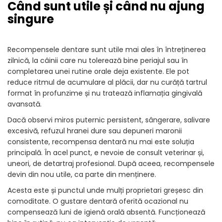
Când sunt utile și când nu ajung
singure
Recompensele dentare sunt utile mai ales în întreținerea
zilnică, la câinii care nu tolerează bine periajul sau în
completarea unei rutine orale deja existente. Ele pot
reduce ritmul de acumulare al plăcii, dar nu curăță tartrul
format în profunzime și nu tratează inflamația gingivală
avansată.
Dacă observi miros puternic persistent, sângerare, salivare
excesivă, refuzul hranei dure sau depuneri maronii
consistente, recompensa dentară nu mai este soluția
principală. În acel punct, e nevoie de consult veterinar și,
uneori, de detartraj profesional. După aceea, recompensele
devin din nou utile, ca parte din menținere.
Acesta este și punctul unde mulți proprietari greșesc din
comoditate. O gustare dentară oferită ocazional nu
compensează luni de igienă orală absentă. Funcționează