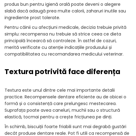
produs bun pentru igienă orală poate deveni o alegere
slabă dacă adaugă prea multe calorii, zaharuri inutile sau
ingrediente prost tolerate.
Pentru câinii cu afecțiuni medicale, decizia trebuie privită
simplu: recompensa nu trebuie să strice ceea ce dieta
principală încearcă să controleze. În astfel de cazuri,
merită verificate cu atenție indicațiile produsului și
compatibilitatea cu recomandarea medicului veterinar.
Textura potrivită face diferența
Textura este unul dintre cele mai importante detalii
practice. Recompensele dentare eficiente au de obicei o
formă și o consistență care prelungesc mestecarea.
Suprafața poate avea caneluri, muchii sau o structură
elastică, tocmai pentru a crește fricțiunea pe dinți.
În schimb, biscuiții foarte friabili sunt mai degrabă gustări
decât produse dentare reale. Pot fi utili ca recompensă de