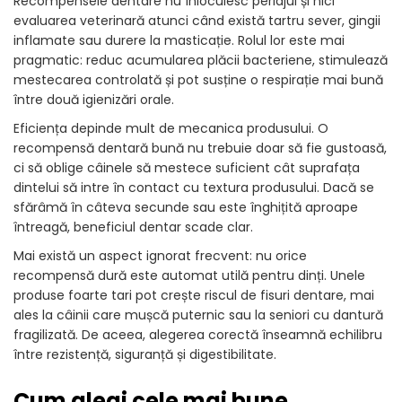
Recompensele dentare nu înlocuiesc periajul și nici
evaluarea veterinară atunci când există tartru sever, gingii
inflamate sau durere la masticație. Rolul lor este mai
pragmatic: reduc acumularea plăcii bacteriene, stimulează
mestecarea controlată și pot susține o respirație mai bună
între două igienizări orale.
Eficiența depinde mult de mecanica produsului. O
recompensă dentară bună nu trebuie doar să fie gustoasă,
ci să oblige câinele să mestece suficient cât suprafața
dintelui să intre în contact cu textura produsului. Dacă se
sfărâmă în câteva secunde sau este înghițită aproape
întreagă, beneficiul dentar scade clar.
Mai există un aspect ignorat frecvent: nu orice
recompensă dură este automat utilă pentru dinți. Unele
produse foarte tari pot crește riscul de fisuri dentare, mai
ales la câinii care mușcă puternic sau la seniori cu dantură
fragilizată. De aceea, alegerea corectă înseamnă echilibru
între rezistență, siguranță și digestibilitate.
Cum alegi cele mai bune