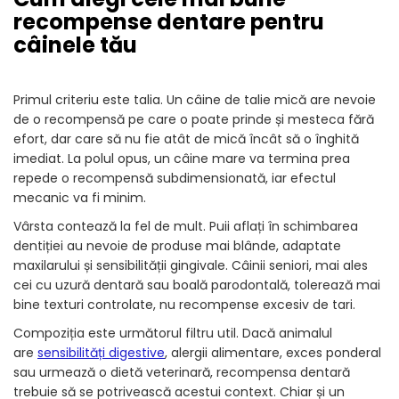
recompense dentare pentru
câinele tău
Primul criteriu este talia. Un câine de talie mică are nevoie
de o recompensă pe care o poate prinde și mesteca fără
efort, dar care să nu fie atât de mică încât să o înghită
imediat. La polul opus, un câine mare va termina prea
repede o recompensă subdimensionată, iar efectul
mecanic va fi minim.
Vârsta contează la fel de mult. Puii aflați în schimbarea
dentiției au nevoie de produse mai blânde, adaptate
maxilarului și sensibilității gingivale. Câinii seniori, mai ales
cei cu uzură dentară sau boală parodontală, tolerează mai
bine texturi controlate, nu recompense excesiv de tari.
Compoziția este următorul filtru util. Dacă animalul
are
sensibilități digestive
, alergii alimentare, exces ponderal
sau urmează o dietă veterinară, recompensa dentară
trebuie să se potrivească acestui context. Chiar și un