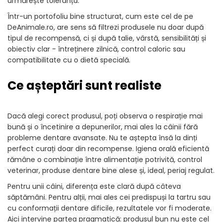
urmărește toleranța.
Într-un portofoliu bine structurat, cum este cel de pe
DeAnimale.ro, are sens să filtrezi produsele nu doar după
tipul de recompensă, ci și după talie, vârstă, sensibilități și
obiectiv clar - întreținere zilnică, control caloric sau
compatibilitate cu o dietă specială.
Ce așteptări sunt realiste
Dacă alegi corect produsul, poți observa o respirație mai
bună și o încetinire a depunerilor, mai ales la câinii fără
probleme dentare avansate. Nu te aștepta însă la dinți
perfect curați doar din recompense. Igiena orală eficientă
rămâne o combinație între alimentație potrivită, control
veterinar, produse dentare bine alese și, ideal, periaj regulat.
Pentru unii câini, diferența este clară după câteva
săptămâni. Pentru alții, mai ales cei predispuși la tartru sau
cu conformații dentare dificile, rezultatele vor fi moderate.
Aici intervine partea pragmatică: produsul bun nu este cel