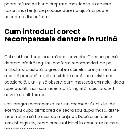
poate refuza pe bună dreptate masticația. În aceste
cazuri, insistența pe produse dure nu ajută, ci poate
accentua disconfortul.
Cum introduci corect
recompensele dentare în rutină
Cel mai bine funcționează consecvența. O recompensă
dentară oferită regulat, conform recomandării de pe
ambalaj și ajustată la greutatea câinelui, are șanse mai
mari să producă rezultate vizibile decât administrarea
ocazională. E util și să observi cum mestecă animalul: dacă
rupe bucăți mari sau încearcă să înghită rapid, poate fi
nevoie de alt format.
Poți integra recompensa într-un moment fix al zilei, de
exemplu după plimbarea de seară sau după masă, astfel
încât rutina să fie ușor de menținut. Dacă ai un câine
sensibil digestiv, oferă produsul inițial în cantitate mică și