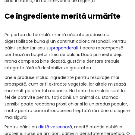
bine în rutină, nu ca intervenție de urgență.
Ce ingrediente merită urmărite
Pe partea de formulă, merită căutate produse cu
digestibilitate bună și un conținut caloric rezonabil. Pentru
câinii sedentari sau
supraponderali
, fiecare recompensă
contează în bugetul zilnic de calorii. Dacă primește deja
hrană completă bine dozată, gustările dentare trebuie
integrate fără să destabilizeze greutatea.
Unele produse includ ingrediente pentru respirație mai
proaspătă, cum ar fi extracte vegetale, iar altele mizează
mai mult pe efectul mecanic. Nu toate formulele sunt la
fel de potrivite pentru toți câinii. Un animal cu stomac
sensibil poate reacționa prost chiar și la un produs popular,
motiv pentru care introducerea treptată rămâne o alegere
mai sigură.
Pentru câinii cu
dietă veterinară
, merită atenție dublă la
proteine, surse de amidon, aditivi și densitate energetică. O