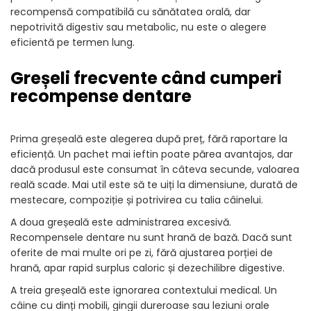
recompensă compatibilă cu sănătatea orală, dar
nepotrivită digestiv sau metabolic, nu este o alegere
eficientă pe termen lung.
Greșeli frecvente când cumperi
recompense dentare
Prima greșeală este alegerea după preț, fără raportare la
eficiență. Un pachet mai ieftin poate părea avantajos, dar
dacă produsul este consumat în câteva secunde, valoarea
reală scade. Mai util este să te uiți la dimensiune, durată de
mestecare, compoziție și potrivirea cu talia câinelui.
A doua greșeală este administrarea excesivă.
Recompensele dentare nu sunt hrană de bază. Dacă sunt
oferite de mai multe ori pe zi, fără ajustarea porției de
hrană, apar rapid surplus caloric și dezechilibre digestive.
A treia greșeală este ignorarea contextului medical. Un
câine cu dinți mobili, gingii dureroase sau leziuni orale