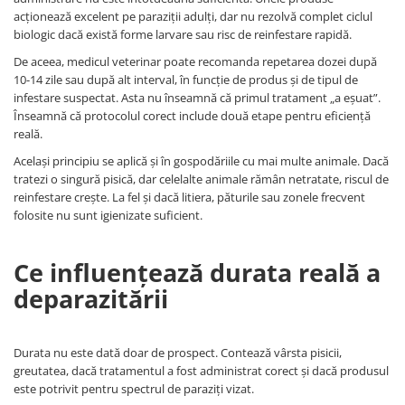
acționează excelent pe paraziții adulți, dar nu rezolvă complet ciclul
biologic dacă există forme larvare sau risc de reinfestare rapidă.
De aceea, medicul veterinar poate recomanda repetarea dozei după
10-14 zile sau după alt interval, în funcție de produs și de tipul de
infestare suspectat. Asta nu înseamnă că primul tratament „a eșuat”.
Înseamnă că protocolul corect include două etape pentru eficiență
reală.
Același principiu se aplică și în gospodăriile cu mai multe animale. Dacă
tratezi o singură pisică, dar celelalte animale rămân netratate, riscul de
reinfestare crește. La fel și dacă litiera, păturile sau zonele frecvent
folosite nu sunt igienizate suficient.
Ce influențează durata reală a
deparazitării
Durata nu este dată doar de prospect. Contează vârsta pisicii,
greutatea, dacă tratamentul a fost administrat corect și dacă produsul
este potrivit pentru spectrul de paraziți vizat.