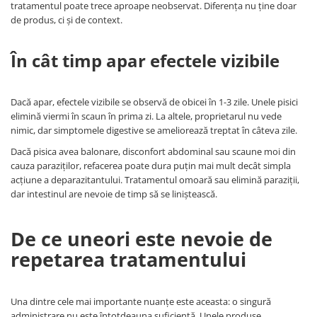
tratamentul poate trece aproape neobservat. Diferența nu ține doar
de produs, ci și de context.
În cât timp apar efectele vizibile
Dacă apar, efectele vizibile se observă de obicei în 1-3 zile. Unele pisici
elimină viermi în scaun în prima zi. La altele, proprietarul nu vede
nimic, dar simptomele digestive se ameliorează treptat în câteva zile.
Dacă pisica avea balonare, disconfort abdominal sau scaune moi din
cauza paraziților, refacerea poate dura puțin mai mult decât simpla
acțiune a deparazitantului. Tratamentul omoară sau elimină paraziții,
dar intestinul are nevoie de timp să se liniștească.
De ce uneori este nevoie de
repetarea tratamentului
Una dintre cele mai importante nuanțe este aceasta: o singură
administrare nu este întotdeauna suficientă. Unele produse