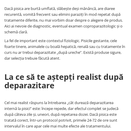
Dacă pisica are burtă umflată, slăbește deși mănâncă, are diaree
recurentă, vomită frecvent sau elimini paraziți în mod repetat după
tratamente diferite, nu mai vorbim doar despre o alegere de produs.
Aici ai nevoie de diagnostic, eventual examen coproparazitologic și o
schemă clară.
La fel de important este contextul fiziologic. Pisicile gestante, cele
foarte tinere, animalele cu boală hepatică, renală sau cu tratamente în
curs nu ar trebui deparazitate „după ureche”. Există produse sigure,
dar selecția trebuie făcută atent.
La ce să te aștepți realist după
deparazitare
Cel mai realist răspuns la întrebarea „cât durează deparazitarea
internă la pisici” este: începe repede, dar efectul complet se judecă
după câteva zile și, uneori, după repetarea dozei. Dacă pisica este
tratată corect, într-un protocol potrivit, primele 24-72 de ore sunt
intervalul în care apar cele mai multe efecte ale tratamentului.