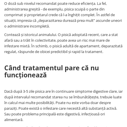
O doză sub nivelul recomandat poate reduce eficiența. La fel,
administrarea greșită - de exemplu, pisica scuipă o parte din
comprimat și proprietarul crede că l-a înghițit complet. În astfel de
situații, impresia că „deparazitarea durează prea mult” ascunde uneori
o administrare incompletă.
Contează și istoricul animalului. O pisică adoptată recent, care a stat
afară sau a trăit în colectivitate, poate avea un risc mai mare de
infestare mixtă. În schimb, o pisică adultă de apartament, deparazitată
regulat, răspunde de obicei predictibil și rapid la tratament.
Când tratamentul pare că nu
funcționează
Dacă după 3-5 zile pisica are în continuare simptome digestive clare, iar
după intervalul recomandat starea nu se îmbunătățește, trebuie luate
în calcul mai multe posibilități. Poate nu este vorba doar despre
paraziți. Poate există o infestare care necesită altă substanță activă.
Sau poate problema principală este digestivă, infecțioasă ori
alimentară.