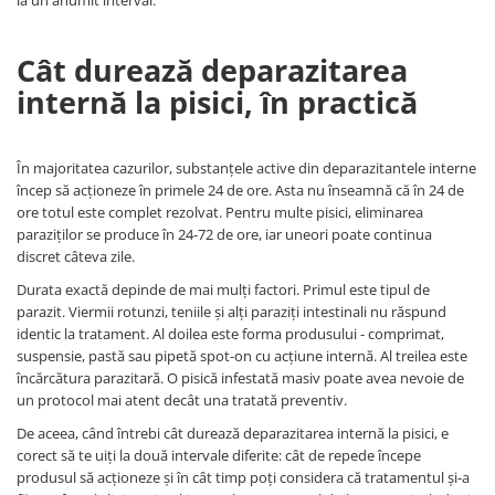
Cât durează deparazitarea
internă la pisici, în practică
În majoritatea cazurilor, substanțele active din deparazitantele interne
încep să acționeze în primele 24 de ore. Asta nu înseamnă că în 24 de
ore totul este complet rezolvat. Pentru multe pisici, eliminarea
paraziților se produce în 24-72 de ore, iar uneori poate continua
discret câteva zile.
Durata exactă depinde de mai mulți factori. Primul este tipul de
parazit. Viermii rotunzi, teniile și alți paraziți intestinali nu răspund
identic la tratament. Al doilea este forma produsului - comprimat,
suspensie, pastă sau pipetă spot-on cu acțiune internă. Al treilea este
încărcătura parazitară. O pisică infestată masiv poate avea nevoie de
un protocol mai atent decât una tratată preventiv.
De aceea, când întrebi cât durează deparazitarea internă la pisici, e
corect să te uiți la două intervale diferite: cât de repede începe
produsul să acționeze și în cât timp poți considera că tratamentul și-a