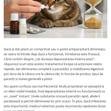
SUPLIMENTE
Suport Articular
Suport Digestiv
Dacă ai dat pisicii un comprimat sau o pastă antiparazitară dimineața,
iar seara te întrebi deja dacă a funcționat, întrebarea este firească.
Când vorbim despre „cat dureaza deparazitarea interna pisici”,
răspunsul scurt este acesta: tratamentul începe să acționeze relativ
repede, dar eliminarea completă a paraziților și stabilizarea digestivă
pot dura de la câteva ore la câteva zile, în funcție de produs, tipul de
paraziți și starea generală a pisicii.
Aici apare confuzia cea mai frecventă. Mulți proprietari se așteaptă la
un efect vizibil imediat, însă deparazitarea internă nu funcționează ca
un „reset” instant. Unele substanțe omoară paraziții rapid, altele îi
paralizează și permit eliminarea lor prin scaun. În plus, dacă infestarea
este importantă, medicul veterinar poate recomanda repetarea dozei
la un anumit interval.