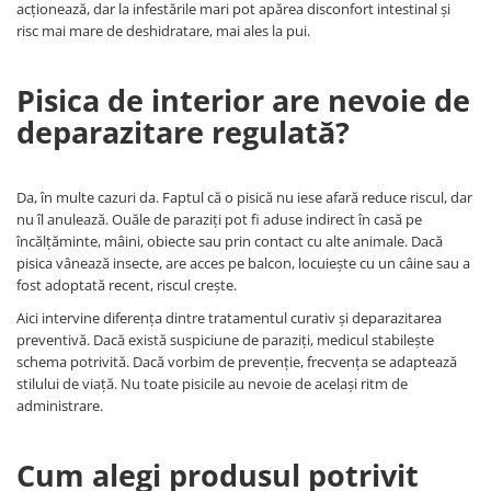
acționează, dar la infestările mari pot apărea disconfort intestinal și
risc mai mare de deshidratare, mai ales la pui.
Pisica de interior are nevoie de
deparazitare regulată?
Da, în multe cazuri da. Faptul că o pisică nu iese afară reduce riscul, dar
nu îl anulează. Ouăle de paraziți pot fi aduse indirect în casă pe
încălțăminte, mâini, obiecte sau prin contact cu alte animale. Dacă
pisica vânează insecte, are acces pe balcon, locuiește cu un câine sau a
fost adoptată recent, riscul crește.
Aici intervine diferența dintre tratamentul curativ și deparazitarea
preventivă. Dacă există suspiciune de paraziți, medicul stabilește
schema potrivită. Dacă vorbim de prevenție, frecvența se adaptează
stilului de viață. Nu toate pisicile au nevoie de același ritm de
administrare.
Cum alegi produsul potrivit