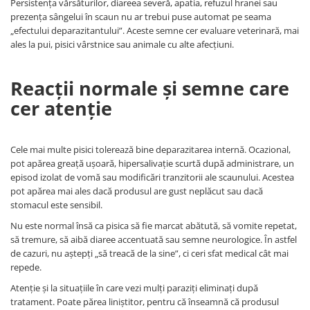
Persistența vărsăturilor, diareea severă, apatia, refuzul hranei sau
prezența sângelui în scaun nu ar trebui puse automat pe seama
„efectului deparazitantului”. Aceste semne cer evaluare veterinară, mai
ales la pui, pisici vârstnice sau animale cu alte afecțiuni.
Reacții normale și semne care
cer atenție
Cele mai multe pisici tolerează bine deparazitarea internă. Ocazional,
pot apărea greață ușoară, hipersalivație scurtă după administrare, un
episod izolat de vomă sau modificări tranzitorii ale scaunului. Acestea
pot apărea mai ales dacă produsul are gust neplăcut sau dacă
stomacul este sensibil.
Nu este normal însă ca pisica să fie marcat abătută, să vomite repetat,
să tremure, să aibă diaree accentuată sau semne neurologice. În astfel
de cazuri, nu aștepți „să treacă de la sine”, ci ceri sfat medical cât mai
repede.
Atenție și la situațiile în care vezi mulți paraziți eliminați după
tratament. Poate părea liniștitor, pentru că înseamnă că produsul