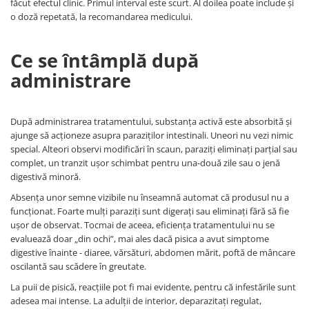
făcut efectul clinic. Primul interval este scurt. Al doilea poate include și
o doză repetată, la recomandarea medicului.
Ce se întâmplă după
administrare
După administrarea tratamentului, substanța activă este absorbită și
ajunge să acționeze asupra paraziților intestinali. Uneori nu vezi nimic
special. Alteori observi modificări în scaun, paraziți eliminați parțial sau
complet, un tranzit ușor schimbat pentru una-două zile sau o jenă
digestivă minoră.
Absența unor semne vizibile nu înseamnă automat că produsul nu a
funcționat. Foarte mulți paraziți sunt digerați sau eliminați fără să fie
ușor de observat. Tocmai de aceea, eficiența tratamentului nu se
evaluează doar „din ochi”, mai ales dacă pisica a avut simptome
digestive înainte - diaree, vărsături, abdomen mărit, poftă de mâncare
oscilantă sau scădere în greutate.
La puii de pisică, reacțiile pot fi mai evidente, pentru că infestările sunt
adesea mai intense. La adulții de interior, deparazitați regulat,