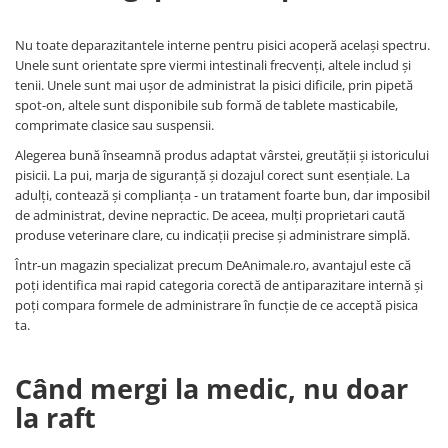
Nu toate deparazitantele interne pentru pisici acoperă același spectru.
Unele sunt orientate spre viermi intestinali frecvenți, altele includ și
tenii. Unele sunt mai ușor de administrat la pisici dificile, prin pipetă
spot-on, altele sunt disponibile sub formă de tablete masticabile,
comprimate clasice sau suspensii.
Alegerea bună înseamnă produs adaptat vârstei, greutății și istoricului
pisicii. La pui, marja de siguranță și dozajul corect sunt esențiale. La
adulți, contează și complianța - un tratament foarte bun, dar imposibil
de administrat, devine nepractic. De aceea, mulți proprietari caută
produse veterinare clare, cu indicații precise și administrare simplă.
Într-un magazin specializat precum DeAnimale.ro, avantajul este că
poți identifica mai rapid categoria corectă de antiparazitare internă și
poți compara formele de administrare în funcție de ce acceptă pisica
ta.
Când mergi la medic, nu doar
la raft