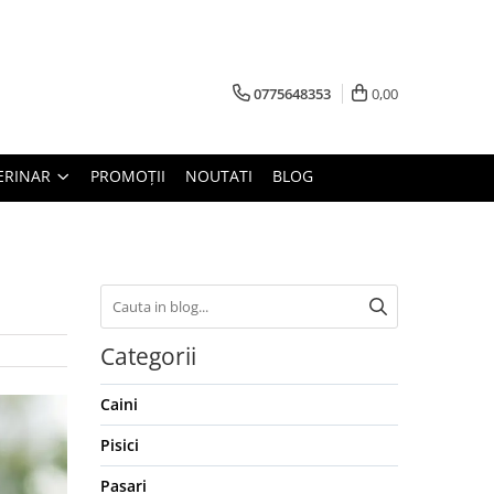
0775648353
0,00
ERINAR
PROMOȚII
NOUTATI
BLOG
Categorii
Caini
Pisici
Pasari