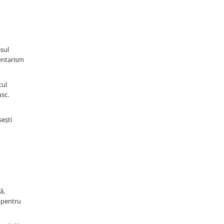
esul
dentarism
cul
usc.
sești
ă,
ă pentru