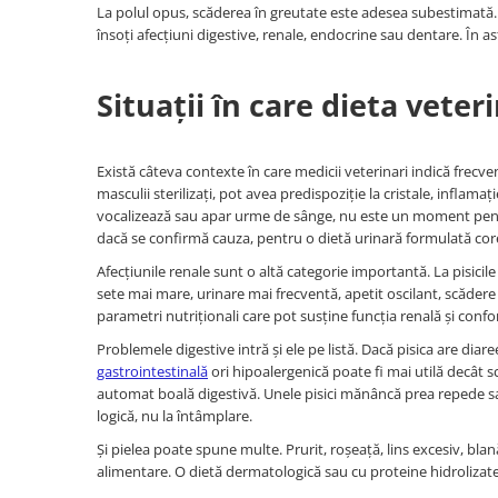
La polul opus, scăderea în greutate este adesea subestimată. M
însoți afecțiuni digestive, renale, endocrine sau dentare. În a
Situații în care dieta vet
Există câteva contexte în care medicii veterinari indică frecven
masculii sterilizați, pot avea predispoziție la cristale, inflamaț
vocalizează sau apar urme de sânge, nu este un moment pent
dacă se confirmă cauza, pentru o dietă urinară formulată cor
Afecțiunile renale sunt o altă categorie importantă. La pisicile
sete mai mare, urinare mai frecventă, apetit oscilant, scădere
parametri nutriționali care pot susține funcția renală și confort
Problemele digestive intră și ele pe listă. Dacă pisica are dia
gastrointestinală
ori hipoalergenică poate fi mai utilă decât
automat boală digestivă. Unele pisici mănâncă prea repede s
logică, nu la întâmplare.
Și pielea poate spune multe. Prurit, roșeață, lins excesiv, bl
alimentare. O dietă dermatologică sau cu proteine hidrolizate