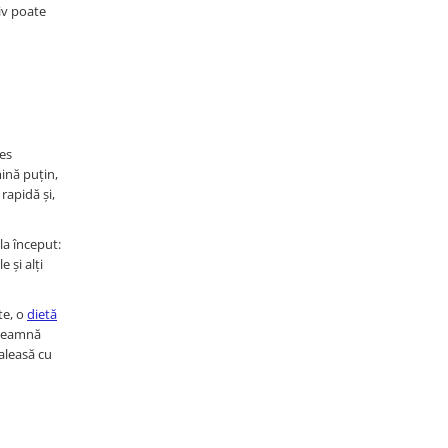
iv poate
les
mină puțin,
apidă și,
la început:
 și alți
te, o
dietă
nseamnă
aleasă cu