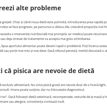
creezi alte probleme
 greșeli. Chiar și când noua dietă este potrivită, introducerea prea rapidă 
anziția se face progresiv, pe parcursul a câteva zile, crescând proporția noii h
t necesita o intervenție nutrițională mai promptă, iar medicul poate recomand
ctiv sau deja stresat de tratamente va accepta mai greu schimbarea.
ne, lipsa aportului alimentar poate deveni rapid o problemă. Poți încerca acee
 sau porții mai mici și mai dese. Dacă refuzul persistă, merită discutată o a
i că pisica are nevoie de dietă
exclusiv alimentară. Nu orice pisică grasă are nevoie doar de o hrană light, 
consult. Hrana poate susține, dar nu înlocuiește diagnosticul.
tot”. Dacă folosești dietă veterinară, recompensele, resturile de la masă și 
urinare sau alergice, consistența contează mult.