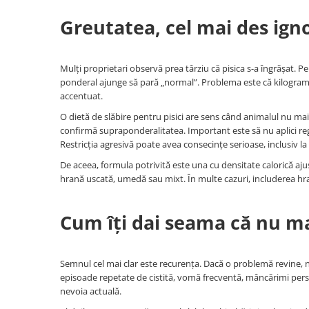
Greutatea, cel mai des ign
Mulți proprietari observă prea târziu că pisica s-a îngrășat. 
ponderal ajunge să pară „normal”. Problema este că kilogramele 
accentuat.
O dietă de slăbire pentru pisici are sens când animalul nu ma
confirmă supraponderalitatea. Important este să nu aplici reg
Restricția agresivă poate avea consecințe serioase, inclusiv la 
De aceea, formula potrivită este una cu densitate calorică ajus
hrană uscată, umedă sau mixt. În multe cazuri, includerea hran
Cum îți dai seama că nu m
Semnul cel mai clar este recurența. Dacă o problemă revine
episoade repetate de cistită, vomă frecventă, mâncărimi persi
nevoia actuală.