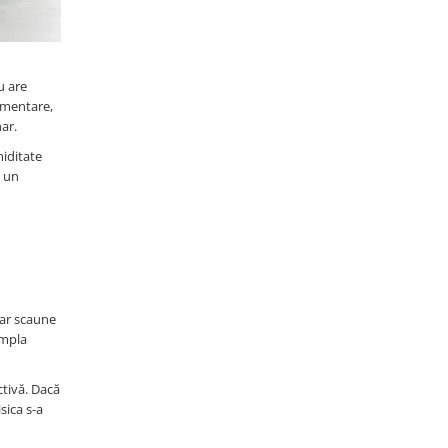
u are
imentare,
ar.
miditate
e un
par scaune
impla
ctivă. Dacă
sica s-a