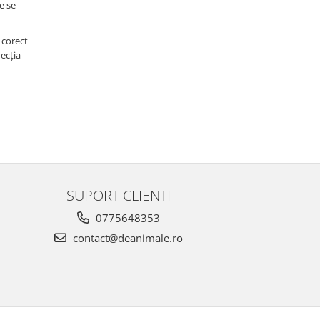
e se
 corect
recția
SUPORT CLIENTI
0775648353
contact@deanimale.ro