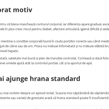
orat motiv
Pentru că blana maschează conturul corporal, iar diferența apare gradual, exc
în plus cresc riscul pentru diabet, afectare articulară, igienă dificilă și se
i menține o condiție corporală bună în ciuda porțiilor corecte sau când medi
uli de câine sau de om. Pisica nu trebuie înfometată și nu trebuie slăbită br
nivel hepatic.
tată, sațietate mai bună și plan de tranziție controlat. Contează și dacă folo
ei umede ajută atât la controlul porției, cât și la aportul de apă.
ai ajunge hrana standard
, nu mai vorbim despre un episod izolat. Scaune moi săptămână de săptămân
stente sau variații de greutate arată că hrana standard poate fi insuficient