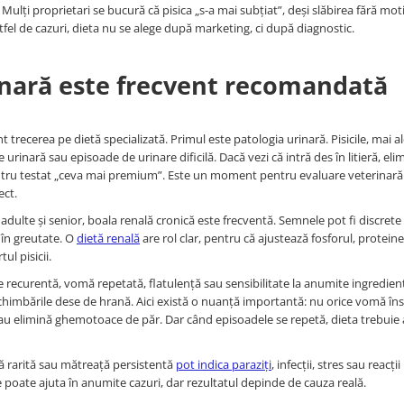
ulți proprietari se bucură că pisica „s-a mai subțiat”, deși slăbirea fără mot
stfel de cazuri, dieta nu se alege după marketing, ci după diagnostic.
erinară este frecvent recomandată
t trecerea pe dietă specializată. Primul este patologia urinară. Pisicile, mai a
ie urinară sau episoade de urinare dificilă. Dacă vezi că intră des în litieră, eli
ru testat „ceva mai premium”. Este un moment pentru evaluare veterinară r
ect.
 adulte și senior, boala renală cronică este frecventă. Semnele pot fi discrete 
 în greutate. O
dietă renală
are rol clar, pentru că ajustează fosforul, proteinele
ul pisicii.
ree recurentă, vomă repetată, flatulență sau sensibilitate la anumite ingredien
 schimbările dese de hrană. Aici există o nuanță importantă: nu orice vomă î
au elimină ghemotoace de păr. Dar când episoadele se repetă, dieta trebuie 
ană rarită sau mătreață persistentă
pot indica paraziți
, infecții, stres sau reacții
 poate ajuta în anumite cazuri, dar rezultatul depinde de cauza reală.