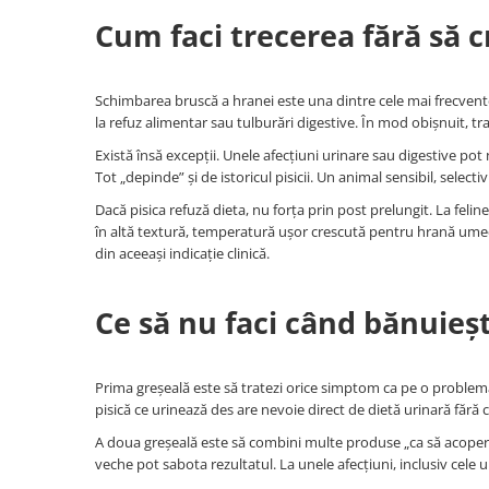
Cum faci trecerea fără să 
Schimbarea bruscă a hranei este una dintre cele mai frecvente
la refuz alimentar sau tulburări digestive. În mod obișnuit, tr
Există însă excepții. Unele afecțiuni urinare sau digestive po
Tot „depinde” și de istoricul pisicii. Un animal sensibil, sele
Dacă pisica refuză dieta, nu forța prin post prelungit. La feli
în altă textură, temperatură ușor crescută pentru hrană umedă
din aceeași indicație clinică.
Ce să nu faci când bănuieșt
Prima greșeală este să tratezi orice simptom ca pe o problemă 
pisică ce urinează des are nevoie direct de dietă urinară fără 
A doua greșeală este să combini multe produse „ca să acoperi 
veche pot sabota rezultatul. La unele afecțiuni, inclusiv cele 