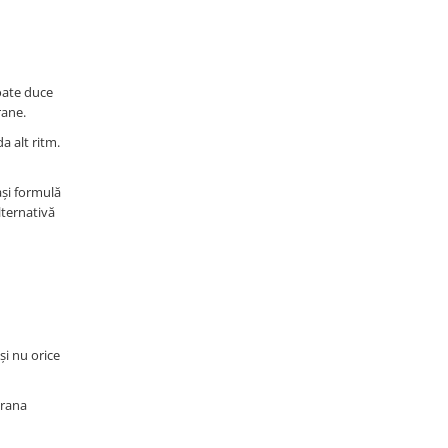
poate duce
rane.
a alt ritm.
ași formulă
lternativă
și nu orice
hrana