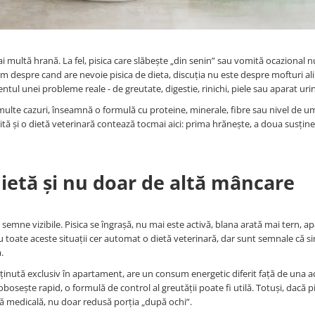
multă hrană. La fel, pisica care slăbește „din senin” sau vomită ocazional n
 despre cand are nevoie pisica de dieta, discuția nu este despre mofturi al
 unei probleme reale - de greutate, digestie, rinichi, piele sau aparat urin
 multe cazuri, înseamnă o formulă cu proteine, minerale, fibre sau nivel de u
ită și o dietă veterinară contează tocmai aici: prima hrănește, a doua susțin
dietă și nu doar de altă mâncare
semne vizibile. Pisica se îngrașă, nu mai este activă, blana arată mai tern, a
u toate aceste situații cer automat o dietă veterinară, dar sunt semnale că s
.
, ținută exclusiv în apartament, are un consum energetic diferit față de una a
bosește rapid, o formulă de control al greutății poate fi utilă. Totuși, dacă pi
mă medicală, nu doar redusă porția „după ochi”.