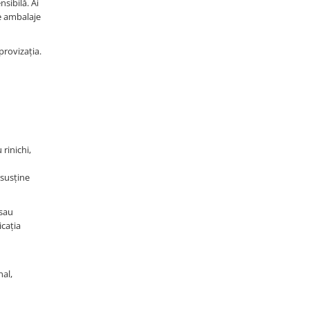
sibilă. Ai
re ambalaje
provizația.
rinichi,
 susține
 sau
icația
nal,