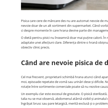
Pisica care cere de mâncare des nu are automat nevoie de mai 
nevoie doar de un alt sortiment din supermarket. Când vorbim
ci despre momente în care hrana devine parte din managementul
O dietă pentru pisici nu înseamnă doar mai puține calorii. În
adaptate unei afecțiuni clare. Diferența dintre o hrană obișnu
obiectiv clinic precis.
Când are nevoie pisica de 
Cel mai frecvent, proprietarii schimbă hrana atunci când apar 
moi, episoade repetate de vomă sau urinări dese și dificile. N
rotație între sortimente comerciale poate să nu rezolve cauza
Un exemplu clar este excesul de greutate. O pisică sterilizată
talia nu se mai observă, abdomenul atârnă vizibil și animalul o
îngrășat brusc sau pare letargică, merită exclusă și o proble