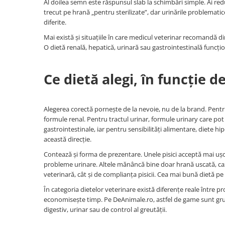
Al doilea semn este răspunsul slab la schimbări simple. Ai redu
trecut pe hrană „pentru sterilizate”, dar urinările problemati
diferite.
Mai există și situațiile în care medicul veterinar recomandă di
O dietă renală, hepatică, urinară sau gastrointestinală funcți
Ce dietă alegi, în funcție 
Alegerea corectă pornește de la nevoie, nu de la brand. Pentr
formule renal. Pentru tractul urinar, formule urinary care pot 
gastrointestinale, iar pentru sensibilități alimentare, diete
această direcție.
Contează și forma de prezentare. Unele pisici acceptă mai ușo
probleme urinare. Altele mănâncă bine doar hrană uscată, caz î
veterinară, cât și de complianța pisicii. Cea mai bună dietă p
În categoria dietelor veterinare există diferențe reale între pr
economisește timp. Pe DeAnimale.ro, astfel de game sunt grupat
digestiv, urinar sau de control al greutății.