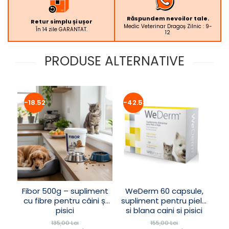
Răspundem nevoilor tale.
Retur simplu și ușor
Medic Veterinar Dragoș Zilnic : 9-
În 14 zile GARANTAT.
12
PRODUSE ALTERNATIVE
-18.52%
-42.58%
Fibor 500g – supliment
WeDerm 60 capsule,
cu fibre pentru câini și
supliment pentru piele
pisici
si blana caini si pisici
135,00 Lei
155,00 Lei