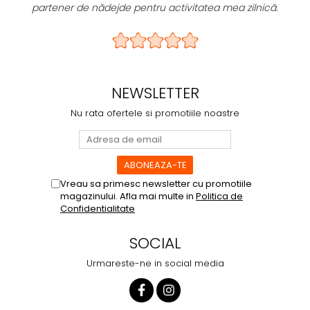
ă.
care îl pot recomanda oricărui coleg sau client.
Sirop de glucoză, colagen 10,2%, inclusiv
colagen tip II 0,2%, sorbitol, glucozamină
HCl 3%, proteină din pui 3%, glicerină,
sulfat de condroitină 1,3%, ulei de pește
NEWSLETTER
1%, MSM 1%, zahăr caramelizat, acid
Nu rata ofertele si promotiile noastre
hialuronic 0,14%.
Conținut per 10 ml
Vreau sa primesc newsletter cu promotiile
magazinului. Afla mai multe in
Politica de
Ingredient
Cantitate
Confidentialitate
Colagen, inclusiv colagen
1020 mg
SOCIAL
tip II
Urmareste-ne in social media
Glucozamină HCl
300 mg