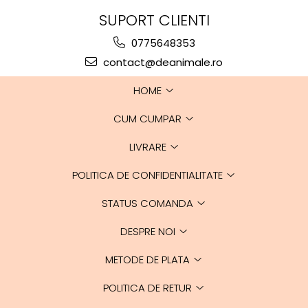
Sulfat de condroitină
130 mg
SUPORT CLIENTI
Ulei de pește
100 mg
0775648353
contact@deanimale.ro
EPA + DHA
10 mg
HOME
MSM
100 mg
CUM CUMPAR
Vitamina C
100 mg
LIVRARE
Sulfat manganos
100 mg
monohidrat
POLITICA DE CONFIDENTIALITATE
Mangan
31,8 mg
STATUS COMANDA
Acid hialuronic
14 mg
DESPRE NOI
METODE DE PLATA
POLITICA DE RETUR
Constituenți analitici