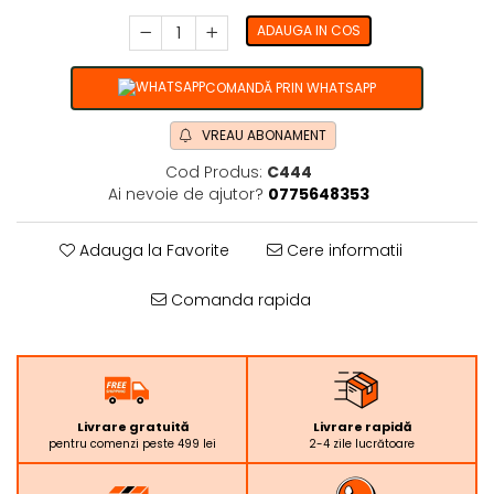
ADAUGA IN COS
COMANDĂ PRIN WHATSAPP
VREAU ABONAMENT
Cod Produs:
C444
Ai nevoie de ajutor?
0775648353
Adauga la Favorite
Cere informatii
Comanda rapida
Livrare gratuită
Livrare rapidă
pentru comenzi peste 499 lei
2-4 zile lucrătoare