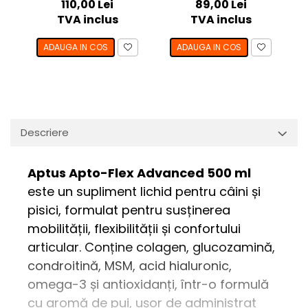
110,00 Lei
89,00 Lei
TVA inclus
TVA inclus
ADAUGA IN COS
ADAUGA IN COS
Descriere
Aptus Apto-Flex Advanced 500 ml
este un supliment lichid pentru câini și
pisici, formulat pentru susținerea
mobilității, flexibilității și confortului
articular. Conține colagen, glucozamină,
condroitină, MSM, acid hialuronic,
omega-3 și antioxidanți, într-o formulă
cu aromă de pui, ușor de administrat