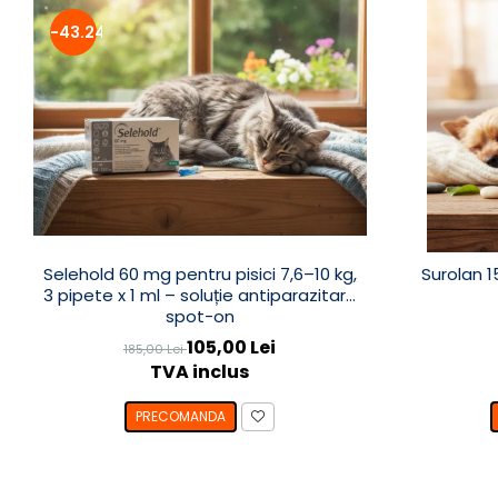
-43.24%
Selehold 60 mg pentru pisici 7,6–10 kg,
Surolan 1
3 pipete x 1 ml – soluție antiparazitară
spot-on
105,00 Lei
185,00 Lei
TVA inclus
PRECOMANDA