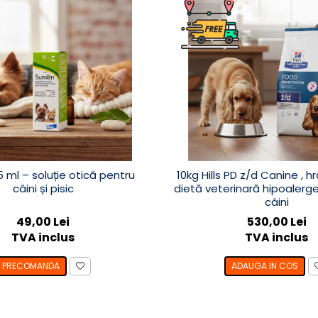
5 ml – soluție otică pentru
10kg Hills PD z/d Canine , 
câini și pisic
dietă veterinară hipoalerg
câini
49,00 Lei
530,00 Lei
TVA inclus
TVA inclus
PRECOMANDA
ADAUGA IN COS