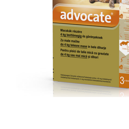
SUPLIMENTE
Suport Articular
Suport Digestiv
Distribuie
pe
Facebook