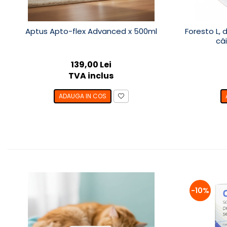
Aptus Apto-flex Advanced x 500ml
Foresto L, 
câ
139,00 Lei
TVA inclus
ADAUGA IN COS
-10%