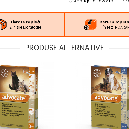
Adauga la Favorite
Livrare rapidă
Retur simplu ș
2-4 zile lucrătoare
În 14 zile GARA
PRODUSE ALTERNATIVE