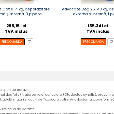
 Cat 0-4 kg, deparazitare
Advocate Dog 25-40 kg, de
nă și internă, 3 pipete
externă și internă, 1 p
258,15 Lei
185,34 Lei
TVA inclus
TVA inclus
PRECOMANDA
PRECOMANDA
 tipuri de paraziti:
lides felis), tratarea raiei auriculare (Otodectes cynotis), prevenirea d
4, adulti imaturi si adulti de Toxocara cati si Ancylostoma tubaeforme)
lte tipuri de paraziti:
lides felis), prevenirea dirofilariozei cardiace (larve L3 si L4 de Dirof