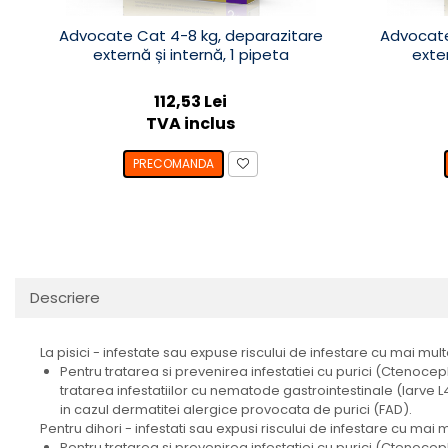
Advocate Cat 4-8 kg, deparazitare
Advocate
externă și internă, 1 pipeta
exter
112,53 Lei
TVA inclus
PRECOMANDA
Descriere
La pisici - infestate sau expuse riscului de infestare cu mai multe
Pentru tratarea si prevenirea infestatiei cu purici (Ctenocepha
tratarea infestatiilor cu nematode gastrointestinale (larve L
in cazul dermatitei alergice provocata de purici (FAD).
Pentru dihori - infestati sau expusi riscului de infestare cu mai mu
Pentru tratarea si prevenirea infestatiei cu purici (Ctenocepha