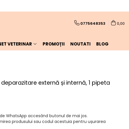
0775648353
0,00
NET VETERINAR
PROMOȚII
NOUTATI
BLOG
deparazitare externă și internă, 1 pipeta
a de WhatsApp accesând butonul de mai jos.
mirea produsului sau codul acestuia pentru ușurarea