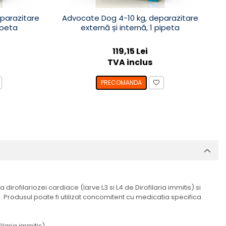
parazitare
Advocate Dog 4-10 kg, deparazitare
ipeta
externă și internă, 1 pipeta
119,15 Lei
TVA inclus
PRECOMANDA
irofilariozei cardiace (larve L3 si L4 de Dirofilaria immitis) si
. Produsul poate fi utilizat concomitent cu medicatia specifica
ilaria immitis).