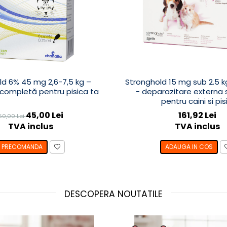
d 6% 45 mg 2,6-7,5 kg –
Stronghold 15 mg sub 2.5 k
 completă pentru pisica ta
- deparazitare externa s
pentru caini si pisi
45,00 Lei
161,92 Lei
50,00 Lei
TVA inclus
TVA inclus
PRECOMANDA
ADAUGA IN COS
DESCOPERA NOUTATILE