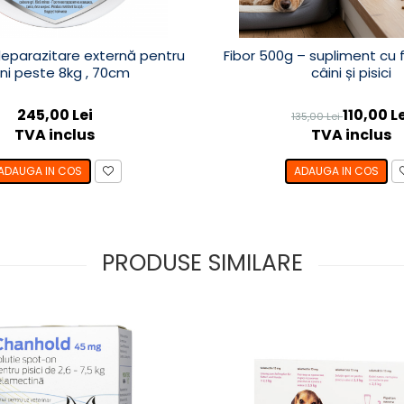
deparazitare externă pentru
Fibor 500g – supliment cu 
ini peste 8kg , 70cm
câini și pisici
245,00 Lei
110,00 L
135,00 Lei
TVA inclus
TVA inclus
ADAUGA IN COS
ADAUGA IN COS
PRODUSE SIMILARE