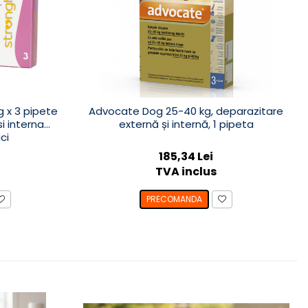
g x 3 pipete
Advocate Dog 25-40 kg, deparazitare
i interna
externă și internă, 1 pipeta
ci
185,34 Lei
TVA inclus
PRECOMANDA