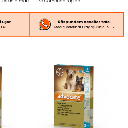
Cere informatii
Comanda rapida
i ușor
Răspundem nevoilor tale.
NTAT.
Medic Veterinar Dragoș Zilnic : 9-12