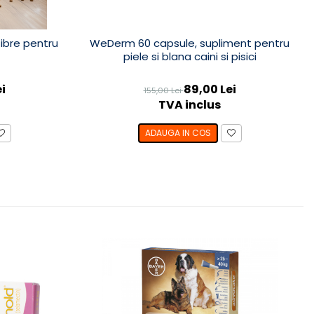
fibre pentru
WeDerm 60 capsule, supliment pentru
piele si blana caini si pisici
ei
89,00 Lei
155,00 Lei
TVA inclus
ADAUGA IN COS