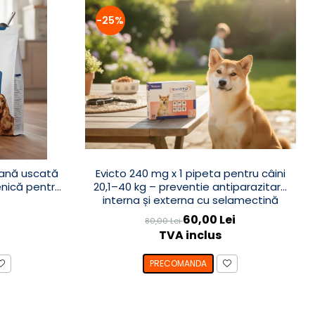
-25%
hrană uscată
Evicto 240 mg x 1 pipeta pentru câini
enică pentru
20,1–40 kg – preventie antiparazitara
interna și externa cu selamectină
60,00 Lei
80,00 Lei
TVA inclus
PRECOMANDA