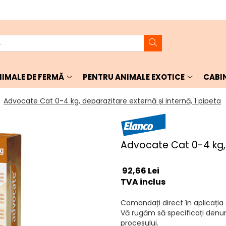
IMALE DE FERMĂ
PENTRU ANIMALE EXOTICE
CABI
/
Advocate Cat 0-4 kg, deparazitare externă și internă, 1 pipeta
Advocate Cat 0-4 kg, 
92,66 Lei
TVA inclus
Comandați direct în aplicați
Vă rugăm să specificați denu
procesului.