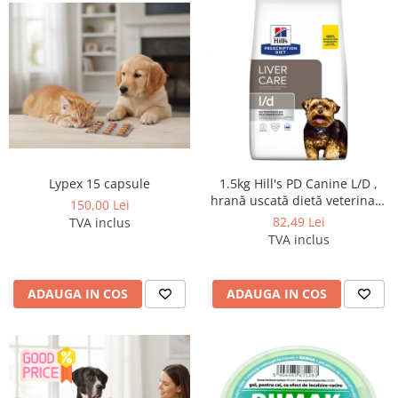
Lypex 15 capsule
1.5kg Hill's PD Canine L/D ,
hrană uscată dietă veterinară
150,00 Lei
pentru câini cu probleme
82,49 Lei
TVA inclus
hepatice
TVA inclus
ADAUGA IN COS
ADAUGA IN COS