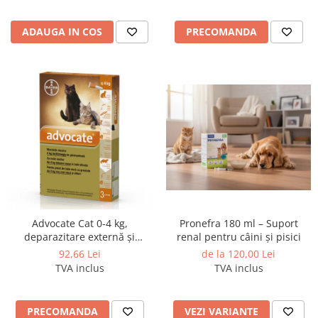
ADAUGA IN COS
PRECOMANDA
Advocate Cat 0-4 kg,
Pronefra 180 ml – Suport
deparazitare externă și
renal pentru câini și pisici
internă, 1 pipeta
92,66 Lei
de la 120,00 Lei
TVA inclus
TVA inclus
PRECOMANDA
VEZI VARIANTE