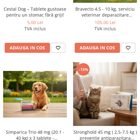
Cestal Dog – Tablete gustoase
Bravecto 4.5 - 10 kg, serviciu
pentru un stomac fără griji!
veterinar deparazitare
externă pentru câini
5,00 Lei
105,00 Lei
TVA inclus
TVA inclus
ADAUGA IN COS
ADAUGA IN COS
-15%
Simparica Trio 48 mg (20.1 -
Stronghold 45 mg ( 2,5-7,5 kg )
40 kg) x 3 tablete -
preventie antiparazitara