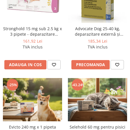
Stronghold 15 mg sub 2.5 kg x
Advocate Dog 25-40 kg,
3 pipete - deparazitare
deparazitare externă și
externa si interna pentru
internă, 1 pipeta
161,92 Lei
185,34 Lei
caini si pisici
TVA inclus
TVA inclus
ADAUGA IN COS
PRECOMANDA
-25%
-43.24%
Evicto 240 mg x 1 pipeta
Selehold 60 mg pentru pisici