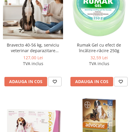
Bravecto 40-56 kg, serviciu
Rumak Gel cu efect de
veterinar deparazitare
încălzire-răcire 250g
externă pentru câini cu
127,00 Lei
32,59 Lei
greutatea cuprinsa intre 40 si
TVA inclus
TVA inclus
56 kg
ADAUGA IN COS
ADAUGA IN COS