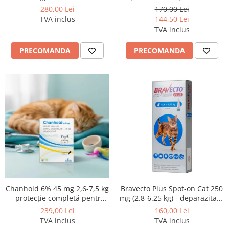
deparazitare externa si
externa si interna pentru
280,00 Lei
170,00 Lei
interna pentru caini
pisici cutie cu 3 pipete
TVA inclus
144,50 Lei
TVA inclus
PRECOMANDA
PRECOMANDA
Chanhold 6% 45 mg 2,6-7,5 kg
Bravecto Plus Spot-on Cat 250
– protecție completă pentru
mg (2.8-6.25 kg) - deparazitare
pisica ta
externa si interna pentru
239,00 Lei
160,00 Lei
pisici
TVA inclus
TVA inclus