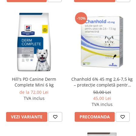
-10%
Hill's PD Canine Derm
Chanhold 6% 45 mg 2,6-7,5 kg
Complete Mini 6 kg
– protecție completă pentru
pisica ta
de la 72,00 Lei
50,00 Lei
TVA inclus
45,00 Lei
TVA inclus
VEZI VARIANTE
PRECOMANDA