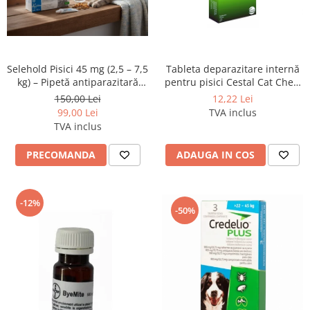
SUPLIMENTE
Suport Articular
Suport Digestiv
Selehold Pisici 45 mg (2,5 – 7,5
Tableta deparazitare internă
kg) – Pipetă antiparazitară
pentru pisici Cestal Cat Chew
spot-on
1 comprimat
150,00 Lei
12,22 Lei
99,00 Lei
TVA inclus
TVA inclus
PRECOMANDA
ADAUGA IN COS
-12%
-50%