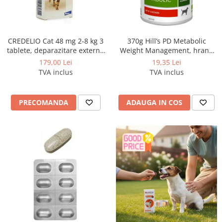
CREDELIO Cat 48 mg 2-8 kg 3
370g Hill’s PD Metabolic
tablete, deparazitare externa
Weight Management, hrană
pentru pisici
umedă dietă veterinară
179,00 Lei
19,35 Lei
pentru caini cu probleme de
TVA inclus
TVA inclus
greutate
PRECOMANDA
ADAUGA IN COS