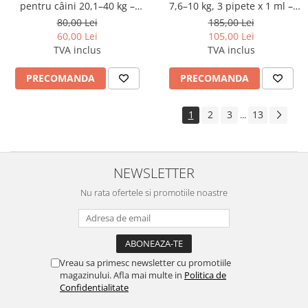
pentru câini 20,1–40 kg –
7,6–10 kg, 3 pipete x 1 ml –
preventie antiparazitara
soluție antiparazitară spot-on
80,00 Lei
185,00 Lei
interna și externa cu
60,00 Lei
105,00 Lei
selamectină
TVA inclus
TVA inclus
PRECOMANDA
PRECOMANDA
1
2
3
13
...
NEWSLETTER
Nu rata ofertele si promotiile noastre
Vreau sa primesc newsletter cu promotiile
magazinului. Afla mai multe in
Politica de
Confidentialitate