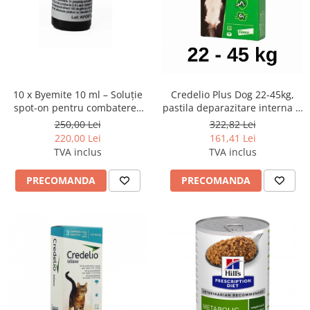
Credelio Plus Dog 22-45kg,
10 x Byemite 10 ml – Soluție
pastila deparazitare interna si
spot-on pentru combaterea
externa
acarienilor la păsări
322,82 Lei
250,00 Lei
161,41 Lei
220,00 Lei
TVA inclus
TVA inclus
PRECOMANDA
PRECOMANDA