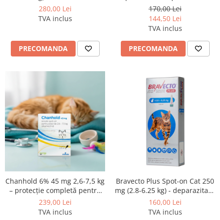
deparazitare externa si
externa si interna pentru
280,00 Lei
170,00 Lei
interna pentru caini
pisici cutie cu 3 pipete
TVA inclus
144,50 Lei
TVA inclus
PRECOMANDA
PRECOMANDA
Chanhold 6% 45 mg 2,6-7,5 kg
Bravecto Plus Spot-on Cat 250
– protecție completă pentru
mg (2.8-6.25 kg) - deparazitare
pisica ta
externa si interna pentru
239,00 Lei
160,00 Lei
pisici
TVA inclus
TVA inclus