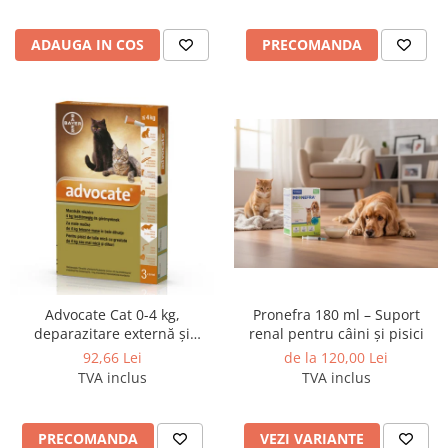
ADAUGA IN COS
PRECOMANDA
Advocate Cat 0-4 kg,
Pronefra 180 ml – Suport
deparazitare externă și
renal pentru câini și pisici
internă, 1 pipeta
92,66 Lei
de la 120,00 Lei
TVA inclus
TVA inclus
PRECOMANDA
VEZI VARIANTE