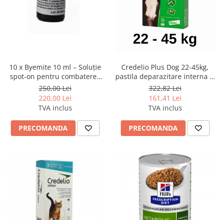
Credelio Plus Dog 22-45kg,
10 x Byemite 10 ml – Soluție
pastila deparazitare interna si
spot-on pentru combaterea
externa
acarienilor la păsări
322,82 Lei
250,00 Lei
161,41 Lei
220,00 Lei
TVA inclus
TVA inclus
PRECOMANDA
PRECOMANDA