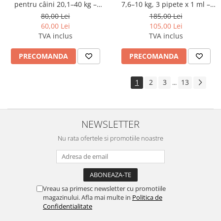
pentru câini 20,1–40 kg –
7,6–10 kg, 3 pipete x 1 ml –
preventie antiparazitara
soluție antiparazitară spot-on
80,00 Lei
185,00 Lei
interna și externa cu
60,00 Lei
105,00 Lei
selamectină
TVA inclus
TVA inclus
PRECOMANDA
PRECOMANDA
1
2
3
13
...
NEWSLETTER
Nu rata ofertele si promotiile noastre
Vreau sa primesc newsletter cu promotiile
magazinului. Afla mai multe in
Politica de
Confidentialitate