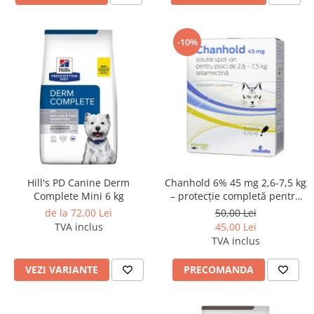
-10%
Hill's PD Canine Derm
Chanhold 6% 45 mg 2,6-7,5 kg
Complete Mini 6 kg
– protecție completă pentru
pisica ta
de la 72,00 Lei
50,00 Lei
TVA inclus
45,00 Lei
TVA inclus
VEZI VARIANTE
PRECOMANDA