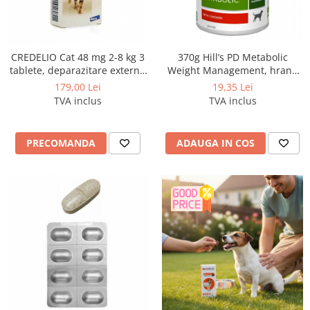
CREDELIO Cat 48 mg 2-8 kg 3
370g Hill’s PD Metabolic
tablete, deparazitare externa
Weight Management, hrană
pentru pisici
umedă dietă veterinară
179,00 Lei
19,35 Lei
pentru caini cu probleme de
TVA inclus
TVA inclus
greutate
PRECOMANDA
ADAUGA IN COS