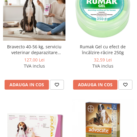
Bravecto 40-56 kg, serviciu
Rumak Gel cu efect de
veterinar deparazitare
încălzire-răcire 250g
externă pentru câini cu
127,00 Lei
32,59 Lei
greutatea cuprinsa intre 40 si
TVA inclus
TVA inclus
56 kg
ADAUGA IN COS
ADAUGA IN COS