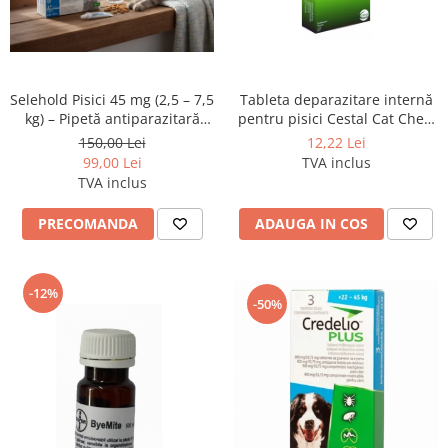
SUPLIMENTE
Suport Articular
Suport Digestiv
Selehold Pisici 45 mg (2,5 – 7,5
Tableta deparazitare internă
kg) – Pipetă antiparazitară
pentru pisici Cestal Cat Chew
spot-on
1 comprimat
150,00 Lei
12,22 Lei
99,00 Lei
TVA inclus
TVA inclus
PRECOMANDA
ADAUGA IN COS
-12%
-50%