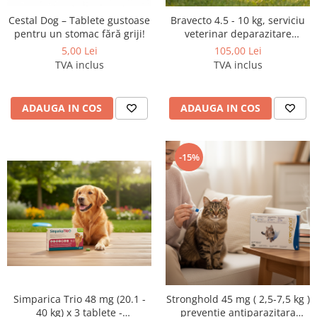
Cestal Dog – Tablete gustoase
Bravecto 4.5 - 10 kg, serviciu
pentru un stomac fără griji!
veterinar deparazitare
externă pentru câini
5,00 Lei
105,00 Lei
TVA inclus
TVA inclus
ADAUGA IN COS
ADAUGA IN COS
-15%
Simparica Trio 48 mg (20.1 -
Stronghold 45 mg ( 2,5-7,5 kg )
40 kg) x 3 tablete -
preventie antiparazitara