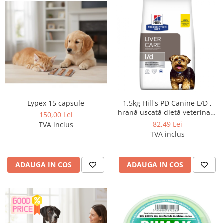
Lypex 15 capsule
1.5kg Hill's PD Canine L/D ,
hrană uscată dietă veterinară
150,00 Lei
pentru câini cu probleme
82,49 Lei
TVA inclus
hepatice
TVA inclus
ADAUGA IN COS
ADAUGA IN COS