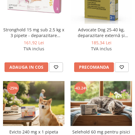
Stronghold 15 mg sub 2.5 kg x
Advocate Dog 25-40 kg,
3 pipete - deparazitare
deparazitare externă și
externa si interna pentru
internă, 1 pipeta
161,92 Lei
185,34 Lei
caini si pisici
TVA inclus
TVA inclus
ADAUGA IN COS
PRECOMANDA
-25%
-43.24%
Evicto 240 mg x 1 pipeta
Selehold 60 mg pentru pisici