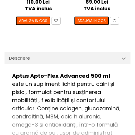
110,00 Lei
89,00 Lei
TVA inclus
TVA inclus
ADAUGA IN COS
ADAUGA IN COS
Descriere
Aptus Apto-Flex Advanced 500 ml
este un supliment lichid pentru câini și
pisici, formulat pentru susținerea
mobilității, flexibilității și confortului
articular. Conține colagen, glucozamină,
condroitină, MSM, acid hialuronic,
omega-3 și antioxidanți, într-o formulă
cu aromă de pui, ușor de administrat