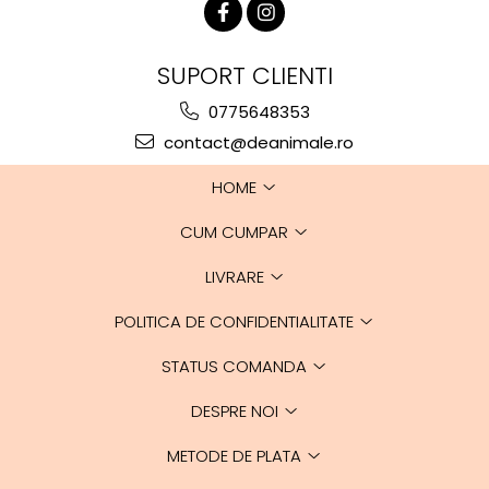
Sulfat de condroitină
130 mg
Ulei de pește
100 mg
SUPORT CLIENTI
EPA + DHA
10 mg
0775648353
contact@deanimale.ro
MSM
100 mg
HOME
Vitamina C
100 mg
CUM CUMPAR
Sulfat manganos
100 mg
monohidrat
LIVRARE
Mangan
31,8 mg
POLITICA DE CONFIDENTIALITATE
Acid hialuronic
14 mg
STATUS COMANDA
DESPRE NOI
METODE DE PLATA
Constituenți analitici