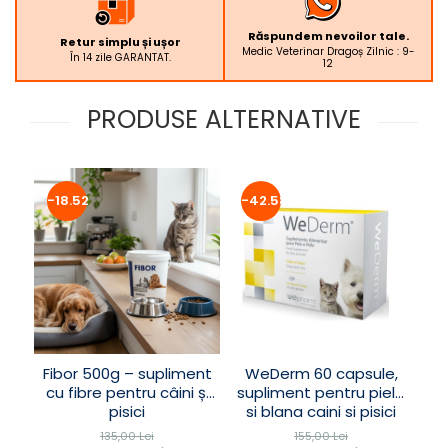
Răspundem nevoilor tale.
Retur simplu și ușor
Medic Veterinar Dragoș Zilnic : 9-
În 14 zile GARANTAT.
12
PRODUSE ALTERNATIVE
-18.52%
-42.58%
Fibor 500g – supliment
WeDerm 60 capsule,
cu fibre pentru câini și
supliment pentru piele
pisici
si blana caini si pisici
135,00 Lei
155,00 Lei