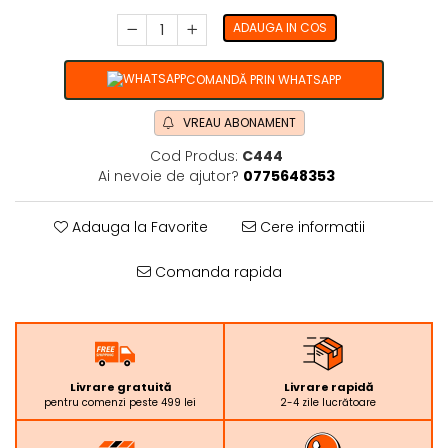
ADAUGA IN COS
COMANDĂ PRIN WHATSAPP
VREAU ABONAMENT
Cod Produs:
C444
Ai nevoie de ajutor?
0775648353
Adauga la Favorite
Cere informatii
Comanda rapida
Livrare gratuită
Livrare rapidă
pentru comenzi peste 499 lei
2-4 zile lucrătoare