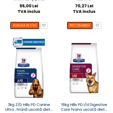
55,00 Lei
70,27 Lei
TVA inclus
TVA inclus
ADAUGA IN COS
PRECOMANDA
3kg Z/D Hills PD Canine
16kg Hills PD i/d Digestive
Ultra , hrană uscată dietă
Care hrana uscată dietă