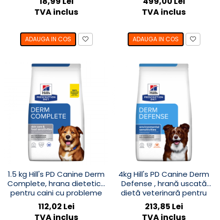
18,99 Lei
499,00 Lei
dermatologice
TVA inclus
TVA inclus
ADAUGA IN COS
ADAUGA IN COS
1.5 kg Hill's PD Canine Derm
4kg Hill's PD Canine Derm
Complete, hrana dietetica
Defense , hrană uscată
pentru caini cu probleme
dietă veterinară pentru
dermatologice
câini cu probleme
112,02 Lei
213,85 Lei
dermatologice
TVA inclus
TVA inclus