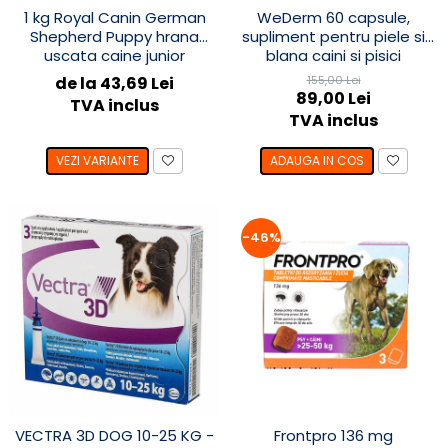
1 kg Royal Canin German
WeDerm 60 capsule,
Shepherd Puppy hrana
supliment pentru piele si
uscata caine junior
blana caini si pisici
Ciobanesc German
de la 43,69 Lei
155,00 Lei
89,00 Lei
TVA inclus
TVA inclus
VEZI VARIANTE
ADAUGA IN COS
-46%
VECTRA 3D DOG 10-25 KG -
Frontpro 136 mg