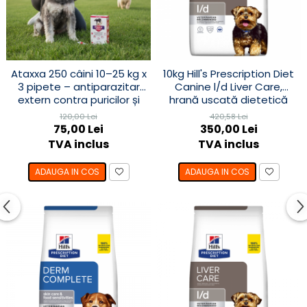
Ataxxa 250 câini 10–25 kg x
10kg Hill's Prescription Diet
3 pipete – antiparazitar
Canine l/d Liver Care,
extern contra puricilor și
hrană uscată dietetică
căpușelor
veterinară pentru câini
120,00 Lei
420,58 Lei
adulți cu probleme
75,00 Lei
350,00 Lei
hepatice
TVA inclus
TVA inclus
ADAUGA IN COS
ADAUGA IN COS