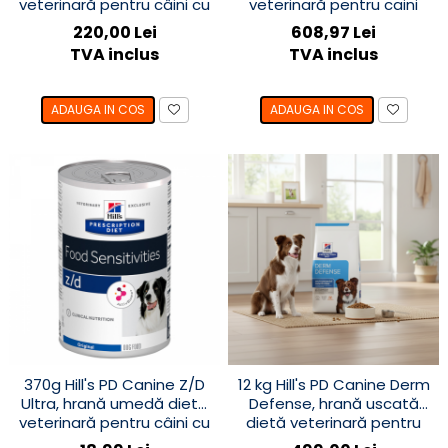
veterinară pentru câini cu
veterinară pentru caini
probleme dermatologice -
220,00 Lei
608,97 Lei
Pret special cu livrare
TVA inclus
TVA inclus
gratuita
ADAUGA IN COS
ADAUGA IN COS
370g Hill's PD Canine Z/D
12 kg Hill's PD Canine Derm
Ultra, hrană umedă dietă
Defense, hrană uscată
veterinară pentru câini cu
dietă veterinară pentru
probleme dermatologice
câini cu probleme