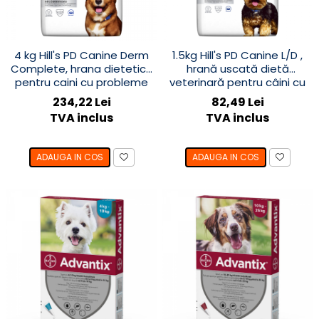
4 kg Hill's PD Canine Derm
1.5kg Hill's PD Canine L/D ,
Complete, hrana dietetica
hrană uscată dietă
pentru caini cu probleme
veterinară pentru câini cu
dermatologice
probleme hepatice
234,22 Lei
82,49 Lei
TVA inclus
TVA inclus
ADAUGA IN COS
ADAUGA IN COS