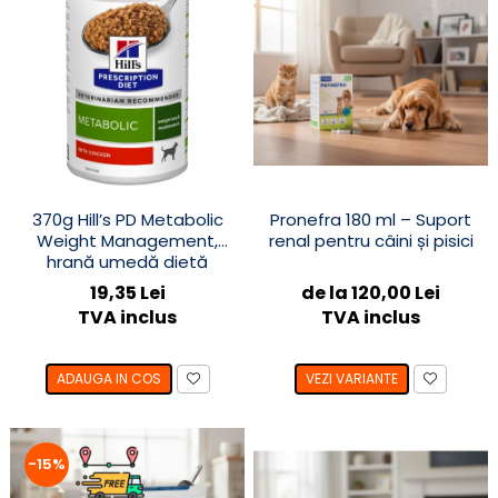
370g Hill’s PD Metabolic
Pronefra 180 ml – Suport
Weight Management,
renal pentru câini și pisici
hrană umedă dietă
veterinară pentru caini cu
19,35 Lei
de la 120,00 Lei
probleme de greutate
TVA inclus
TVA inclus
ADAUGA IN COS
VEZI VARIANTE
-15%