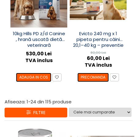
10kg Hills PD z/d Canine
Evicto 240 mg x 1
At
, hrană uscată dietă
pipeta pentru câini
veterinară
20,1–40 kg – preventie
a
hipoalergenică pentru
antiparazitara interna
530,00 Lei
80,00 Lei
câini
și externa cu
60,00 Lei
TVA inclus
selamectină
TVA inclus
ADAUGA IN COS
PRECOMANDA
Afiseaza:
1-
24
din
115
produse
FILTRE