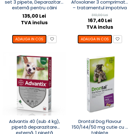
set 3 pipete, Deparazitare
Afoxolaner 3 comprimate
externă pentru câini
– tratamentul impotriva
puricilor și căpușeselor
135,00 Lei
310,00 Lei
câini 25-50 kg
167,40 Lei
TVA inclus
TVA inclus
ADAUGA IN COS
ADAUGA IN COS
Advantix 40 (sub 4 kg),
Drontal Dog Flavour
pipetă deparazitare
150/144/50 mg cutie cu 6
externă, 1 pipetă
tablete