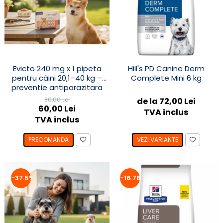
Evicto 240 mg x 1 pipeta
Hill's PD Canine Derm
pentru câini 20,1–40 kg –
Complete Mini 6 kg
preventie antiparazitara
interna și externa cu
80,00 Lei
de la 72,00 Lei
selamectină
60,00 Lei
TVA inclus
TVA inclus
PRECOMANDA
VEZI VARIANTE
-37.5%
-16.78%