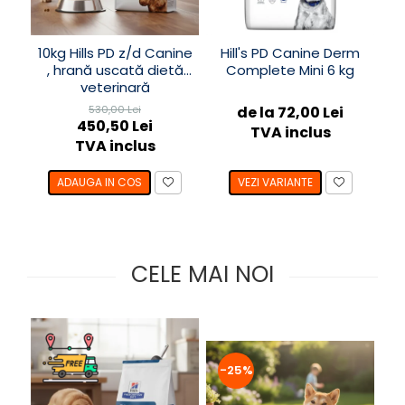
SUPLIMENTE
Suport Articular
10kg Hills PD z/d Canine
Hill's PD Canine Derm
Suport Digestiv
, hrană uscată dietă
Complete Mini 6 kg
veterinară
hipoalergenică pentru
ve
530,00 Lei
de la 72,00 Lei
câini
450,50 Lei
TVA inclus
TVA inclus
ADAUGA IN COS
VEZI VARIANTE
CELE MAI NOI
-
-25%