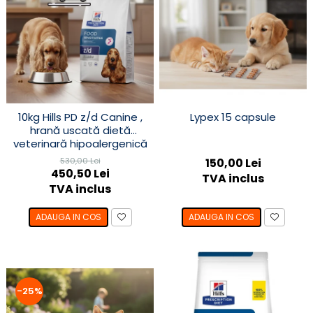
10kg Hills PD z/d Canine ,
Lypex 15 capsule
hrană uscată dietă
veterinară hipoalergenică
pentru câini
530,00 Lei
150,00 Lei
450,50 Lei
TVA inclus
TVA inclus
ADAUGA IN COS
ADAUGA IN COS
-25%