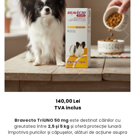
SUPLIMENTE
Suport Articular
Suport Digestiv
140,00 Lei
TVA inclus
Bravecto TriUNO 50 mg
este destinat câinilor cu
greutatea între
2,5 și 5 kg
și oferă protecție lunară
împotriva puricilor și căpușelor, alături de acțiune asupra