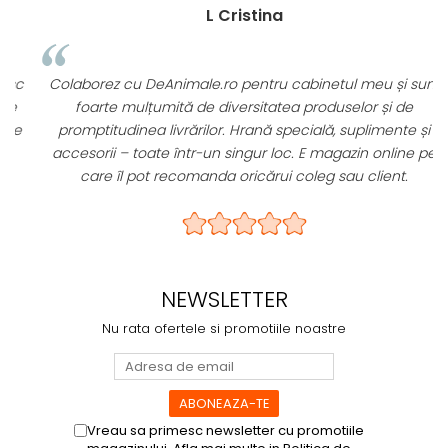
administrată oral.
L Cristina
Pentru ce câini este potrivit?
c
Colaborez cu DeAnimale.ro pentru cabinetul meu și sunt
foarte mulțumită de diversitatea produselor și de
🐕
e
promptitudinea livrărilor. Hrană specială, suplimente și
accesorii – toate într-un singur loc. E magazin online pe
Bravecto TriUNO 50 mg este potrivit
care îl pot recomanda oricărui coleg sau client.
pentru câini de talie mică, precum:
Bichon;
Yorkshire Terrier;
Chihuahua;
NEWSLETTER
Pomeranian;
Shih Tzu;
Nu rata ofertele si promotiile noastre
Caniche Toy;
alte rase sau metiși cu greutatea între
2,5 și 5 kg.
Greutatea trebuie verificată înainte de
Vreau sa primesc newsletter cu promotiile