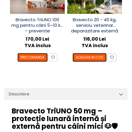
Bravecto TriUNO 100
Bravecto 20 - 40 kg,
B
mg pentru câini 5–10 kg
serviciu veterinar
– preventie
deparazitare externă
d
antiparazitara interna
pentru câini cu
170,00 Lei
116,00 Lei
și externa, 3 tablete
greutatea între 20-40
TVA inclus
TVA inclus
masticabile
kg
PRECOMANDA
ADAUGA IN COS
Descriere
Bravecto TriUNO 50 mg –
protecție lunară internă și
externă pentru câini mici 🐶🛡️