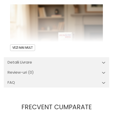
VEZI MAI MULT
Detalii Livrare
Review-uri
(0)
FAQ
Bravecto TriUNO 50 mg pentru câini
2,5–5 kg
este un comprimat masticabil
FRECVENT CUMPARATE
cu acțiune antiparazitară internă și