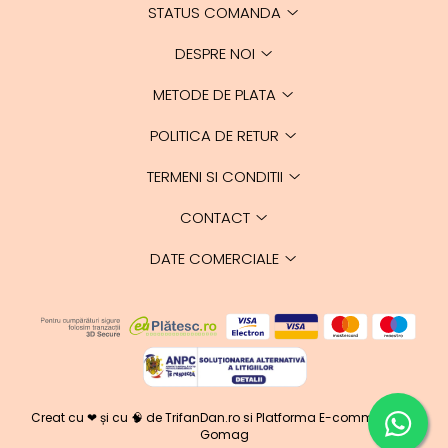
În zonele cu risc de dirofilarioză, este
STATUS COMANDA
recomandată testarea câinilor înainte
DESPRE NOI
de începerea prevenției, conform
indicației medicului veterinar.
METODE DE PLATA
Nu se recomandă administrarea fără
POLITICA DE RETUR
consult veterinar în caz de boală,
tratamente concomitente sau stare
TERMENI SI CONDITII
generală modificată.
CONTACT
DATE COMERCIALE
Specificații produs
Caracteristică
Detalii
Denumire
Bravecto TriUNO 50
produs
mg
Creat cu ❤ și cu 🧠 de TrifanDan.ro
si
Platforma E-commerce by
Gomag