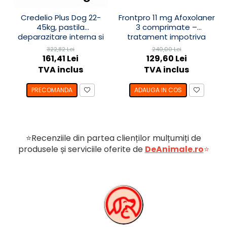
pulmonar, într-o tabletă masticabilă
Credelio Plus Dog 22-
Frontpro 11 mg Afoxolaner
lunară.
45kg, pastila
3 comprimate –
deparazitare interna si
tratament impotriva
externa
puricilor și căpușelor câini
322,82 Lei
240,00 Lei
2-4 kg
Mod de administrare
161,41 Lei
129,60 Lei
TVA inclus
TVA inclus
Se administrează
oral
, în funcție de
PRECOMANDA
ADAUGA IN COS
greutatea corporală a câinelui.
Greutatea
Variantă
Administrare
câinelui
recomandată
⭐Recenziile din partea clienților mulțumiți de
produsele și serviciile oferite de
2,5–5 kg
Bravecto
DeAnimale.ro
1 comprimat
⭐
TriUNO 50 mg
masticabil/lu
Doza minimă recomandată este de
10
mg fluralaner/kg
,
0,025 mg
moxidectină/kg
și
5 mg pirantel/kg
,