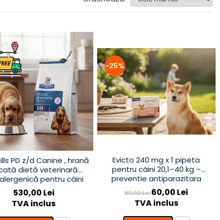
-25%
Evicto 240 mg x 1 pipeta
ills PD z/d Canine , hrană
pentru câini 20,1–40 kg –
cată dietă veterinară
preventie antiparazitara
alergenică pentru câini
interna și externa cu
60,00 Lei
530,00 Lei
80,00 Lei
selamectină
TVA inclus
TVA inclus