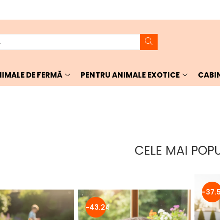
IMALE DE FERMĂ
PENTRU ANIMALE EXOTICE
CABI
CELE MAI POP
-37.
-43.24%