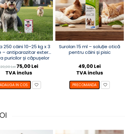
a 250 câini 10–25 kg x 3
Surolan 15 ml – soluție otică
 – antiparazitar extern
pentru câini și pisic
a puricilor și căpușelor
75,00 Lei
49,00 Lei
120,00 Lei
TVA inclus
TVA inclus
ADAUGA IN COS
PRECOMANDA
OI