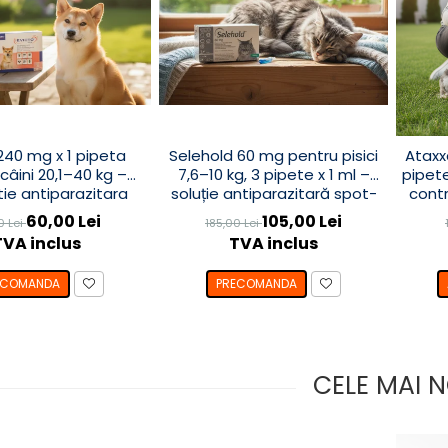
240 mg x 1 pipeta
Selehold 60 mg pentru pisici
Ataxx
câini 20,1–40 kg –
7,6–10 kg, 3 pipete x 1 ml –
pipete
ie antiparazitara
soluție antiparazitară spot-
contr
na și externa cu
on
60,00 Lei
105,00 Lei
0 Lei
185,00 Lei
elamectină
TVA inclus
TVA inclus
ECOMANDA
PRECOMANDA
CELE MAI N