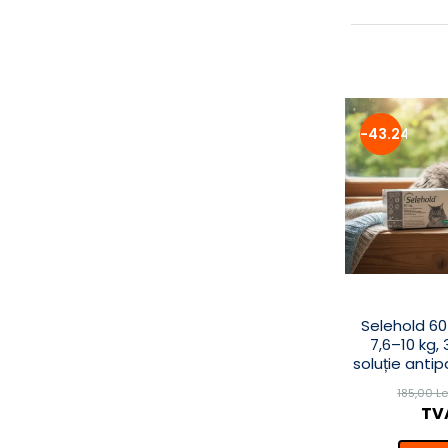
-43.24%
Selehold 60
7,6–10 kg, 
soluție anti
185,00 L
TVA