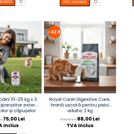
OMANDA
PRECOMANDA
-42.86%
âini 10–25 kg x 3
Royal Canin Digestive Care,
iparazitar extern
hrană uscată pentru pisici
cilor și căpușelor
adulte, 2 kg
75,00 Lei
88,00 Lei
ei
154,00 Lei
 inclus
TVA inclus