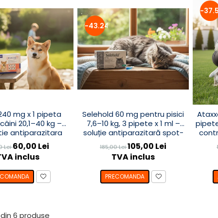
-37.
-43.24%
240 mg x 1 pipeta
Selehold 60 mg pentru pisici
Ataxx
câini 20,1–40 kg –
7,6–10 kg, 3 pipete x 1 ml –
pipete
ie antiparazitara
soluție antiparazitară spot-
contr
na și externa cu
on
60,00 Lei
105,00 Lei
0 Lei
185,00 Lei
elamectină
TVA inclus
TVA inclus
ECOMANDA
PRECOMANDA
din
6
produse