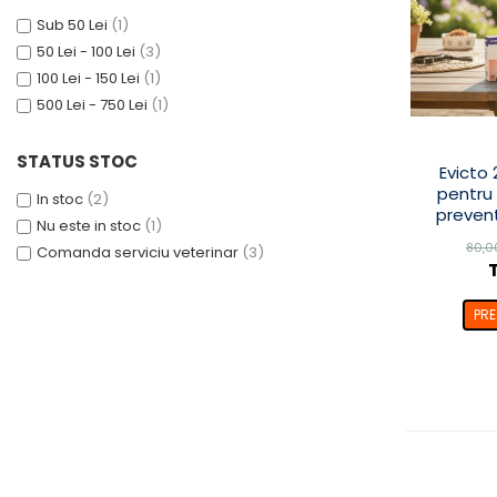
SUPLIMENTE
Sub 50 Lei
(1)
Suport Articular
50 Lei - 100 Lei
(3)
100 Lei - 150 Lei
(1)
Suport Digestiv
500 Lei - 750 Lei
(1)
STATUS STOC
Evicto 
pentru 
In stoc
(2)
prevent
Nu este in stoc
(1)
inter
80,0
Comanda serviciu veterinar
(3)
s
PR