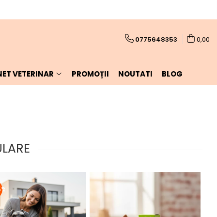
0775648353
0,00
NET VETERINAR
PROMOȚII
NOUTATI
BLOG
ULARE
5%