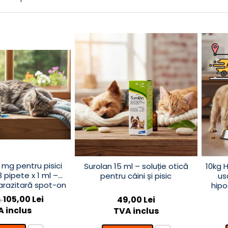
 mg pentru pisici
Surolan 15 ml – soluție otică
10kg H
3 pipete x 1 ml –
pentru câini și pisic
us
parazitară spot-on
hipo
105,00 Lei
49,00 Lei
ei
 inclus
TVA inclus