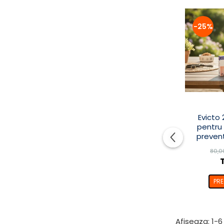
-25%
Evicto 
pentru 
prevent
inter
80,0
s
PR
Afiseaza:
1-
6