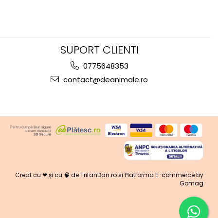
SUPORT CLIENTI
0775648353
contact@deanimale.ro
Creat cu ❤ și cu 🧠 de TrifanDan.ro
si
Platforma E-commerce by
Gomag