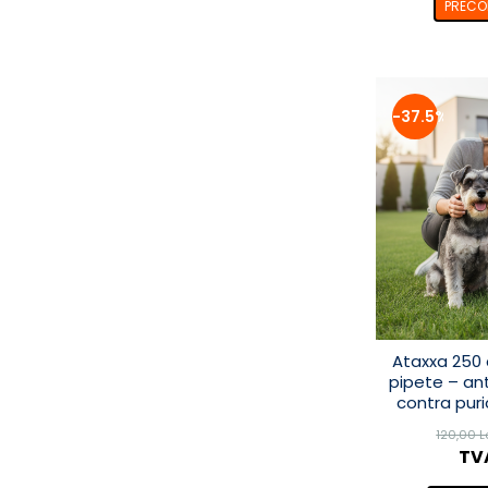
PREC
-37.5%
Ataxxa 250 c
pipete – ant
contra puri
120,00 L
TVA