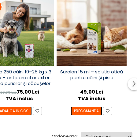
5%
a 250 câini 10–25 kg x 3
Surolan 15 ml – soluție otică
 – antiparazitar extern
pentru câini și pisic
a puricilor și căpușelor
75,00 Lei
49,00 Lei
120,00 Lei
TVA inclus
TVA inclus
ADAUGA IN COS
PRECOMANDA
Ordoneaza: