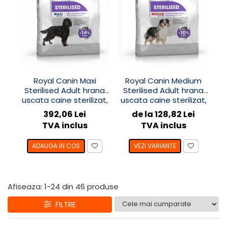
Royal Canin Maxi
Royal Canin Medium
Sterilised Adult hrana
Sterilised Adult hrana
C
uscata caine sterilizat,
uscata caine sterilizat,
12 kg
12 kg
hr
392,06 Lei
de la 128,82 Lei
TVA inclus
TVA inclus
ADAUGA IN COS
VEZI VARIANTE
Afiseaza:
1-
24
din
46
produse
FILTRE