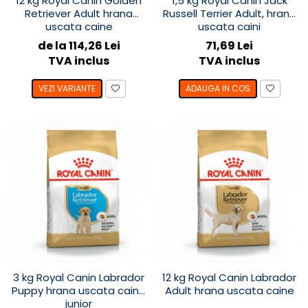
12 kg Royal Canin Golden
1,5 kg Royal Canin Jack
Retriever Adult hrana
Russell Terrier Adult, hrana
uscata caine
uscata caini
de la 114,26 Lei
71,69 Lei
TVA inclus
TVA inclus
VEZI VARIANTE
ADAUGA IN COS
3 kg Royal Canin Labrador
12 kg Royal Canin Labrador
Puppy hrana uscata caine
Adult hrana uscata caine
junior