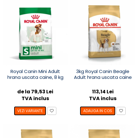
Royal Canin Mini Adult
3kg Royal Canin Beagle
hrana uscata caine, 8 kg
Adult hrana uscata caine
de la 79,53 Lei
113,14 Lei
TVA inclus
TVA inclus
VEZI VARIANTE
ADAUGA IN COS