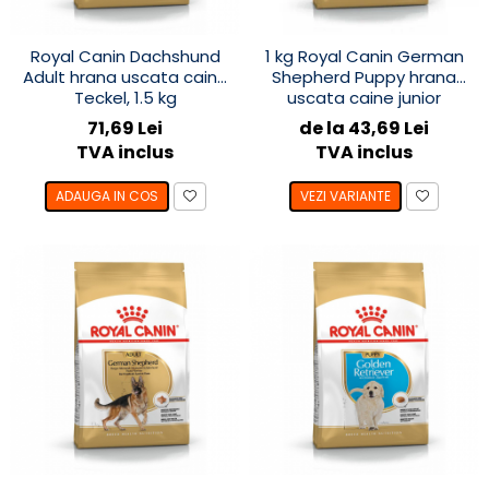
Royal Canin Dachshund
1 kg Royal Canin German
Adult hrana uscata caine
Shepherd Puppy hrana
Teckel, 1.5 kg
uscata caine junior
Ciobanesc German
71,69 Lei
de la 43,69 Lei
TVA inclus
TVA inclus
ADAUGA IN COS
VEZI VARIANTE