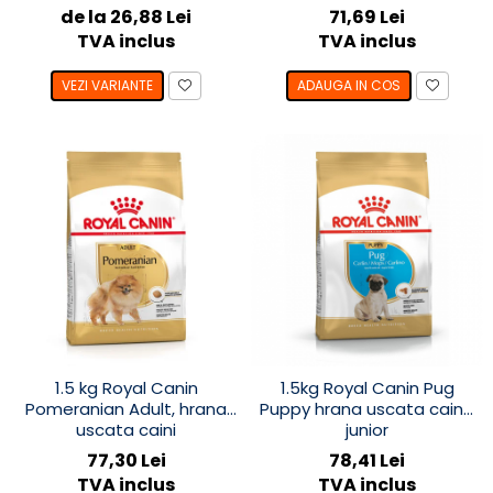
de la 26,88 Lei
71,69 Lei
TVA inclus
TVA inclus
VEZI VARIANTE
ADAUGA IN COS
1.5 kg Royal Canin
1.5kg Royal Canin Pug
Pomeranian Adult, hrana
Puppy hrana uscata caine
uscata caini
junior
77,30 Lei
78,41 Lei
TVA inclus
TVA inclus