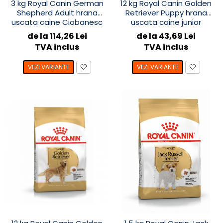
3 kg Royal Canin German
12 kg Royal Canin Golden
Shepherd Adult hrana
Retriever Puppy hrana
uscata caine Ciobanesc
uscata caine junior
German
de la 114,26 Lei
de la 43,69 Lei
TVA inclus
TVA inclus
VEZI VARIANTE
VEZI VARIANTE