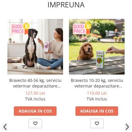
IMPREUNA
Bravecto 40-56 kg, serviciu
Bravecto 10-20 kg, serviciu
veterinar deparazitare
veterinar deparazitare
externă pentru câini cu
externă pentru câini cu
127,00 Lei
110,00 Lei
greutatea cuprinsa intre 40
greutatea intre 10 si 20 kg
TVA inclus
TVA inclus
si 56 kg
ADAUGA IN COS
ADAUGA IN COS