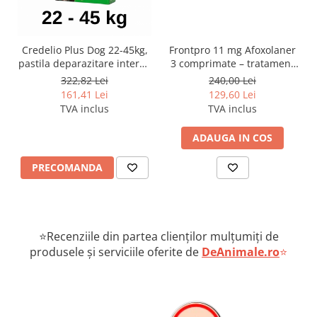
Credelio Plus Dog 22-45kg,
Frontpro 11 mg Afoxolaner
pastila deparazitare interna
3 comprimate – tratament
si externa
impotriva puricilor și
322,82 Lei
240,00 Lei
căpușelor câini 2-4 kg
161,41 Lei
129,60 Lei
TVA inclus
TVA inclus
ADAUGA IN COS
PRECOMANDA
⭐Recenziile din partea clienților mulțumiți de
produsele și serviciile oferite de
DeAnimale.ro
⭐