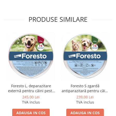
PRODUSE SIMILARE
Foresto L, deparazitare
Foresto S zgardă
externă pentru câini peste
antiparazitară pentru câini
8kg , 70cm
până la 8 kg și pisici, 38 cm
245,00 Lei
239,00 Lei
TVA inclus
TVA inclus
ADAUGA IN COS
ADAUGA IN COS