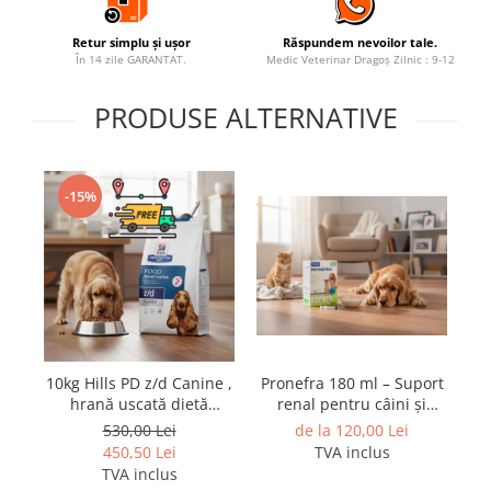
Retur simplu și ușor
Răspundem nevoilor tale.
În 14 zile GARANTAT.
Medic Veterinar Dragoș Zilnic : 9-12
PRODUSE ALTERNATIVE
-15%
10kg Hills PD z/d Canine ,
Pronefra 180 ml – Suport
F
hrană uscată dietă
renal pentru câini și
veterinară hipoalergenică
pisici
530,00 Lei
de la 120,00 Lei
pentru câini
450,50 Lei
TVA inclus
TVA inclus