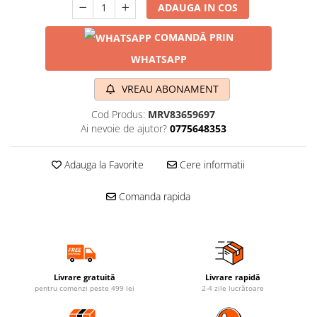
ADAUGA IN COS
COMANDĂ PRIN
WHATSAPP
VREAU ABONAMENT
Cod Produs:
MRV83659697
Ai nevoie de ajutor?
0775648353
Adauga la Favorite
Cere informatii
Comanda rapida
Livrare gratuită
Livrare rapidă
pentru comenzi peste 499 lei
2-4 zile lucrătoare