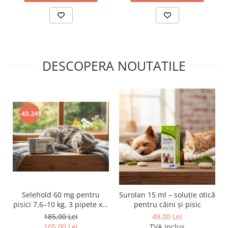
DESCOPERA NOUTATILE
-43.24%
Selehold 60 mg pentru
Surolan 15 ml – soluție otică
pisici 7,6–10 kg, 3 pipete x 1
pentru câini și pisic
ml – soluție antiparazitară
185,00 Lei
49,00 Lei
spot-on
105,00 Lei
TVA inclus