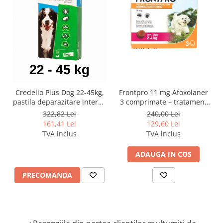
Credelio Plus Dog 22-45kg,
Frontpro 11 mg Afoxolaner
pastila deparazitare interna
3 comprimate – tratament
si externa
impotriva puricilor și
322,82 Lei
240,00 Lei
căpușelor câini 2-4 kg
161,41 Lei
129,60 Lei
TVA inclus
TVA inclus
ADAUGA IN COS
PRECOMANDA