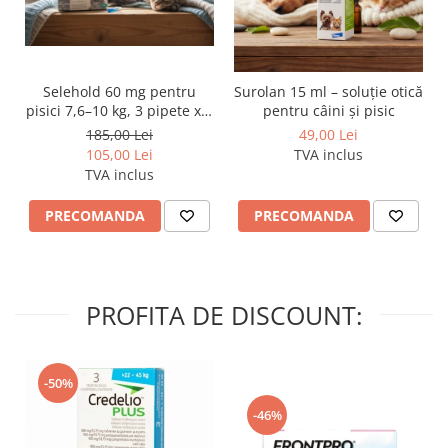
16 KG
196 g
2+3/8 pahar
22
dozaj
Selehold 60 mg pentru
Surolan 15 ml – soluție otică
1 PAHAR DOZAJ = 240 ML = 83
pisici 7,6–10 kg, 3 pipete x 1
pentru câini și pisic
G
ml – soluție antiparazitară
185,00 Lei
49,00 Lei
spot-on
105,00 Lei
TVA inclus
TVA inclus
PRECOMANDA
PRECOMANDA
PROFITA DE DISCOUNT:
-50%
-46%