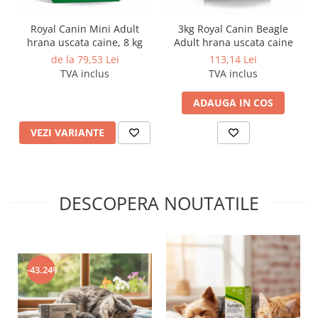
0,4%.
Royal Canin Mini Adult
3kg Royal Canin Beagle
*L.I.P.: proteină selecţionată datorită gradului său ridicat de
hrana uscata caine, 8 kg
Adult hrana uscata caine
asimilare.
de la 79,53 Lei
113,14 Lei
TVA inclus
TVA inclus
Ghid de hranire :
ADAUGA IN COS
GREUTATEA CÂINELUI
Nivel redus de
-
Ni
VEZI VARIANTE
activitate
ac
10 KG
138 g
1+5/8 pahar
16
dozaj
DESCOPERA NOUTATILE
11 KG
148 g
1+6/8 pahar
17
dozaj
12 KG
158 g
1+7/8 pahar
18
dozaj
-43.24%
14 KG
178 g
2+1/8 pahar
20
dozaj