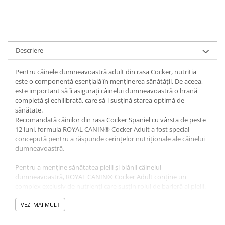
Descriere
Pentru câinele dumneavoastră adult din rasa Cocker, nutriția
este o componentă esențială în menținerea sănătății. De aceea,
este important să îi asigurați câinelui dumneavoastră o hrană
completă și echilibrată, care să-i susțină starea optimă de
sănătate.
Recomandată câinilor din rasa Cocker Spaniel cu vârsta de peste
12 luni, formula ROYAL CANIN® Cocker Adult a fost special
concepută pentru a răspunde cerințelor nutriționale ale câinelui
dumneavoastră.
Pentru a menține sănătatea pielii și blănii câinelui
dumneavoastră, ROYAL CANIN® Cocker Adult conține un
complex exclusiv de nutrienți care susțin rolul de barieră al pielii.
Îmbogățită cu ulei de Borago, vitamina A și acizi grași Omega-3
(EPA și DHA), această formulă nutrițională asigură suport pentru
VEZI MAI MULT
pielea câinelui dumneavoastră și îi menține starea optimă de
sănătate. Sănătatea pielii are un efect direct asupra sănătății