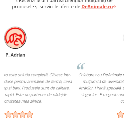
⭐Recenziile din partea clienților mulțumiți de
produsele și serviciile oferite de
DeAnimale.ro
⭐
L Cristina
-
Colaborez cu DeAnimale.ro pentru cabinetul meu și sunt foarte
a
mulțumită de diversitatea produselor și de promptitudinea
livrărilor. Hrană specială, suplimente și accesorii – toate într-un
singur loc. E magazin online pe care îl pot recomanda oricărui
coleg sau client.