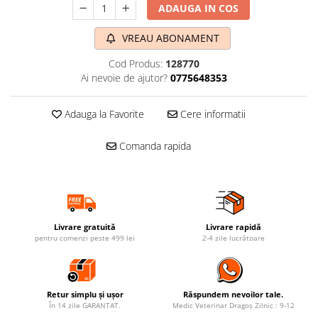
ADAUGA IN COS
VREAU ABONAMENT
Cod Produs:
128770
Ai nevoie de ajutor?
0775648353
Adauga la Favorite
Cere informatii
Comanda rapida
Livrare gratuită
Livrare rapidă
pentru comenzi peste 499 lei
2-4 zile lucrătoare
Retur simplu și ușor
Răspundem nevoilor tale.
În 14 zile GARANTAT.
Medic Veterinar Dragoș Zilnic : 9-12