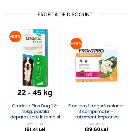
PROFITA DE DISCOUNT:
-50%
-46%
Credelio Plus Dog 22-
Frontpro 11 mg Afoxolaner
45kg, pastila
3 comprimate –
deparazitare interna si
tratament impotriva
externa
puricilor și căpușelor câini
322,82 Lei
240,00 Lei
2-4 kg
161,41 Lei
129,60 Lei