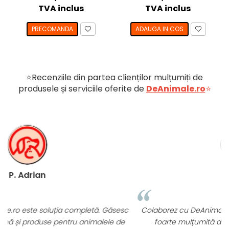
TVA inclus
TVA inclus
PRECOMANDA
ADAUGA IN COS
⭐Recenziile din partea clienților mulțumiți de
produsele și serviciile oferite de
DeAnimale.ro
⭐
L Cristina
c
Colaborez cu DeAnimale.ro pentru cabinetul meu și sunt
foarte mulțumită de diversitatea produselor și de