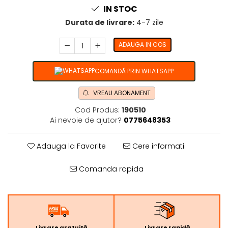
IN STOC
Durata de livrare:
4-7 zile
ADAUGA IN COS
COMANDĂ PRIN WHATSAPP
VREAU ABONAMENT
Cod Produs:
190510
Ai nevoie de ajutor?
0775648353
Adauga la Favorite
Cere informatii
Comanda rapida
Livrare gratuită
Livrare rapidă