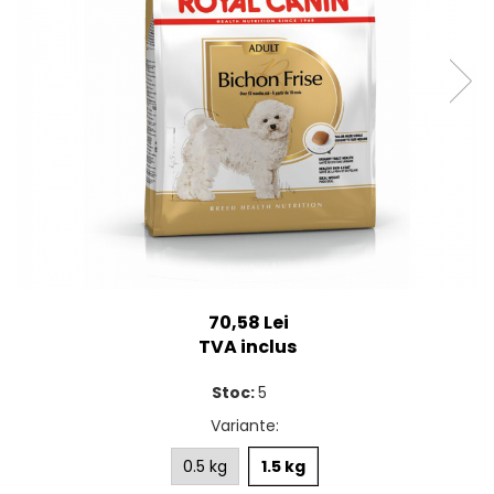
SUPLIMENTE
Suport Articular
Suport Digestiv
70,58 Lei
TVA inclus
Stoc:
5
Variante
:
0.5 kg
1.5 kg