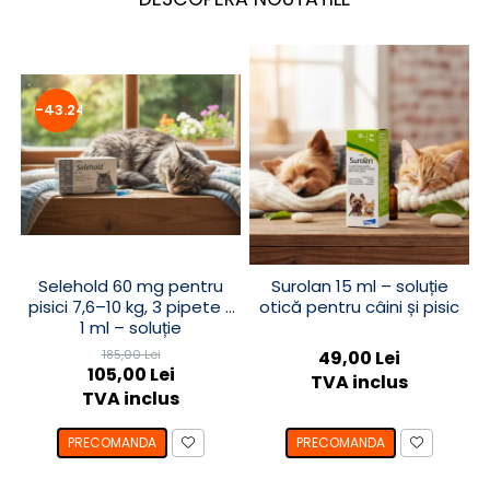
-43.24%
Selehold 60 mg pentru
Surolan 15 ml – soluție
pisici 7,6–10 kg, 3 pipete x
otică pentru câini și pisic
1 ml – soluție
antiparazitară spot-on
185,00 Lei
49,00 Lei
105,00 Lei
TVA inclus
TVA inclus
PRECOMANDA
PRECOMANDA