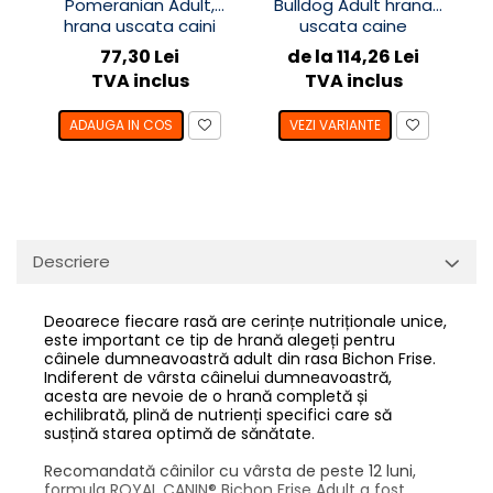
Pomeranian Adult,
Bulldog Adult hrana
hrana uscata caini
uscata caine
ca
77,30 Lei
de la 114,26 Lei
TVA inclus
TVA inclus
ADAUGA IN COS
VEZI VARIANTE
Descriere
Deoarece fiecare rasă are cerințe nutriționale unice,
este important ce tip de hrană alegeți pentru
câinele dumneavoastră adult din rasa Bichon Frise.
Indiferent de vârsta câinelui dumneavoastră,
acesta are nevoie de o hrană completă și
echilibrată, plină de nutrienți specifici care să
susțină starea optimă de sănătate.
Recomandată câinilor cu vârsta de peste 12 luni,
formula ROYAL CANIN® Bichon Frise Adult a fost