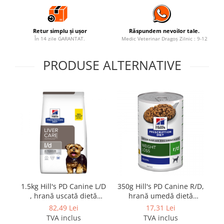
Retur simplu și ușor
Răspundem nevoilor tale.
În 14 zile GARANTAT.
Medic Veterinar Dragoș Zilnic : 9-12
PRODUSE ALTERNATIVE
1.5kg Hill's PD Canine L/D
350g Hill's PD Canine R/D,
, hrană uscată dietă
hrană umedă dietă
M
veterinară pentru câini
veterinară pentru câini
82,49 Lei
17,31 Lei
cu probleme hepatice
cu probleme de greutate
v
TVA inclus
TVA inclus