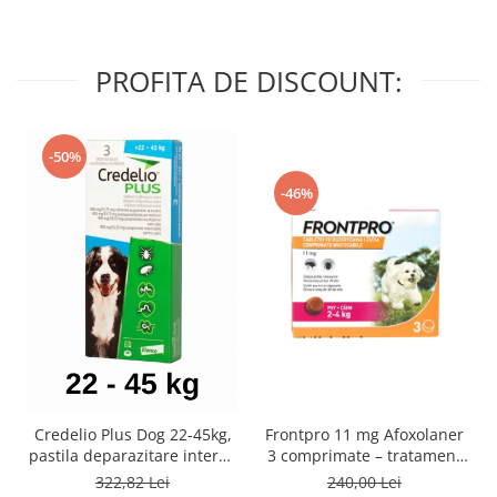
PROFITA DE DISCOUNT:
-50%
-46%
Credelio Plus Dog 22-45kg,
Frontpro 11 mg Afoxolaner
pastila deparazitare interna
3 comprimate – tratament
si externa
impotriva puricilor și
322,82 Lei
240,00 Lei