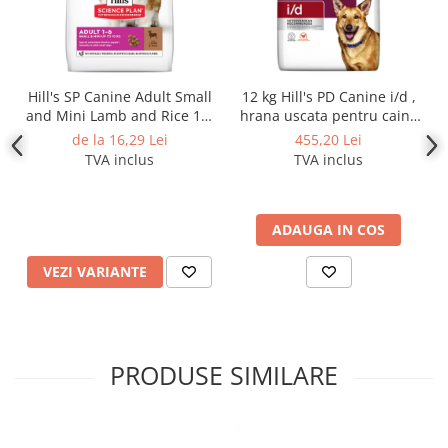
Hill's SP Canine Adult Small
12 kg Hill's PD Canine i/d ,
and Mini Lamb and Rice 1.5
hrana uscata pentru caini,
kg
dieta veterinara pentru
de la 16,29 Lei
455,20 Lei
caini cu probleme digestive
TVA inclus
TVA inclus
ADAUGA IN COS
VEZI VARIANTE
PRODUSE SIMILARE