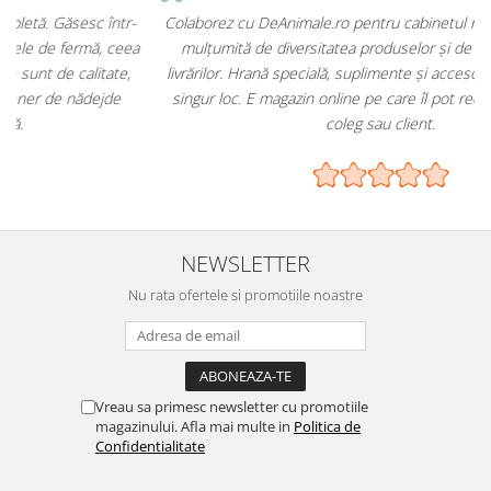
-
Colaborez cu DeAnimale.ro pentru cabinetul meu și sunt foarte
a
mulțumită de diversitatea produselor și de promptitudinea
livrărilor. Hrană specială, suplimente și accesorii – toate într-un
singur loc. E magazin online pe care îl pot recomanda oricărui
coleg sau client.
NEWSLETTER
Nu rata ofertele si promotiile noastre
Vreau sa primesc newsletter cu promotiile
magazinului. Afla mai multe in
Politica de
Confidentialitate