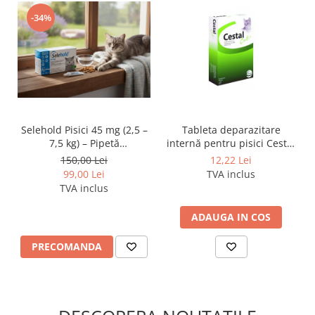
-34%
Selehold Pisici 45 mg (2,5 –
Tableta deparazitare
7,5 kg) – Pipetă
internă pentru pisici Cestal
antiparazitară spot-on
Cat Chew 1 comprimat
150,00 Lei
12,22 Lei
99,00 Lei
TVA inclus
TVA inclus
ADAUGA IN COS
PRECOMANDA