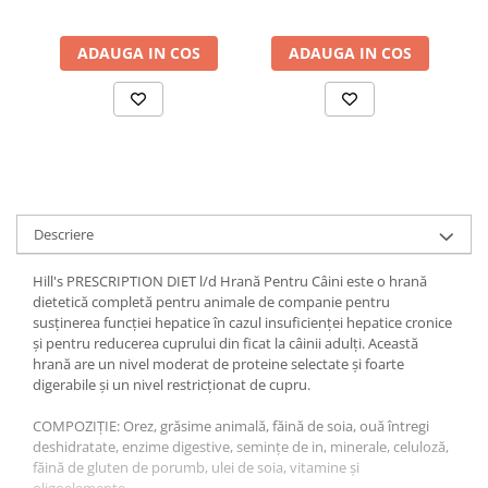
c
ADAUGA IN COS
ADAUGA IN COS
Descriere
Hill's PRESCRIPTION DIET l/d Hrană Pentru Câini este o hrană
dietetică completă pentru animale de companie pentru
susținerea funcției hepatice în cazul insuficienței hepatice cronice
și pentru reducerea cuprului din ficat la câinii adulți. Această
hrană are un nivel moderat de proteine selectate și foarte
digerabile și un nivel restricționat de cupru.
COMPOZIŢIE: Orez, grăsime animală, făină de soia, ouă întregi
deshidratate, enzime digestive, semințe de in, minerale, celuloză,
făină de gluten de porumb, ulei de soia, vitamine și