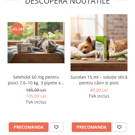
DESCOPERA NOUTATILE
-43.24%
Selehold 60 mg pentru
Surolan 15 ml – soluție otică
pisici 7,6–10 kg, 3 pipete x 1
pentru câini și pisic
ml – soluție antiparazitară
185,00 Lei
49,00 Lei
spot-on
105,00 Lei
TVA inclus
TVA inclus
PRECOMANDA
PRECOMANDA